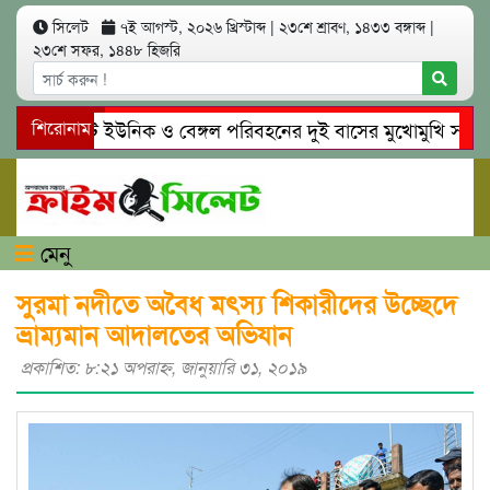
সিলেট
৭ই আগস্ট, ২০২৬ খ্রিস্টাব্দ
|
২৩শে শ্রাবণ, ১৪৩৩ বঙ্গাব্দ
|
২৩শে সফর, ১৪৪৮ হিজরি
সিলেটে ইউনিক ও বেঙ্গল পরিবহনের দুই বাসের মুখোমুখি সং’ঘ’র্ষ
শিরোনাম
গোয়াইনঘাটে প্রেমের ফাঁদে তরুণী পাচার: মাদকাসক্ত রিমালকে গ্রেপ্ত
মেনু
সুরমা নদীতে অবৈধ মৎস্য শিকারীদের উচ্ছেদে
ভ্রাম্যমান আদালতের অভিযান
প্রকাশিত: ৮:২১ অপরাহ্ণ, জানুয়ারি ৩১, ২০১৯