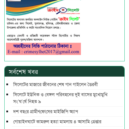
সর্বশেষ খবর
সিলেটের মাজারে জীবনের শেষ গান গাইলেন ভৈরবী
সিলেটে ইউনিক ও বেঙ্গল পরিবহনের দুই বাসের মুখোমুখি
সং’ঘ’র্ষে নিহত ৯
দশ বছ‌রে গ্রামীণ‌ফো‌সের মাইজিপি অ্যাপ
গোয়াইনঘাটে কামরুল হত্যা মামলায় ৪ আসামি গ্রেপ্তার