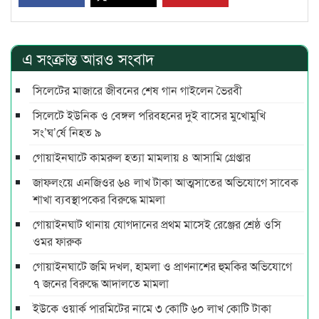
এ সংক্রান্ত আরও সংবাদ
সিলেটের মাজারে জীবনের শেষ গান গাইলেন ভৈরবী
সিলেটে ইউনিক ও বেঙ্গল পরিবহনের দুই বাসের মুখোমুখি
সং’ঘ’র্ষে নিহত ৯
গোয়াইনঘাটে কামরুল হত্যা মামলায় ৪ আসামি গ্রেপ্তার
জাফলংয়ে এনজিওর ৬৪ লাখ টাকা আত্মসাতের অভিযোগে সাবেক
শাখা ব্যবস্থাপকের বিরুদ্ধে মামলা
গোয়াইনঘাট থানায় যোগদানের প্রথম মাসেই রেঞ্জের শ্রেষ্ঠ ওসি
ওমর ফারুক
গোয়াইনঘাটে জমি দখল, হামলা ও প্রাণনাশের হুমকির অভিযোগে
৭ জনের বিরুদ্ধে আদালতে মামলা
ইউকে ওয়ার্ক পারমিটের নামে ৩ কোটি ৬০ লাখ কোটি টাকা