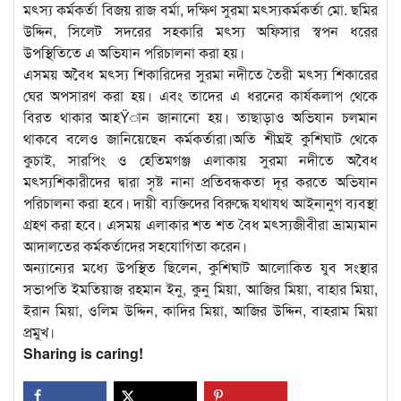
মৎস্য কর্মকর্তা বিজয় রাজ বর্মা, দক্ষিণ সুরমা মৎস্যকর্মকর্তা মো. ছমির
উদ্দিন, সিলেট সদরের সহকারি মৎস্য অফিসার স্বপন ধরের
উপস্থিতিতে এ অভিযান পরিচালনা করা হয়।
এসময় অবৈধ মৎস্য শিকারিদের সুরমা নদীতে তৈরী মৎস্য শিকারের
ঘের অপসারণ করা হয়। এবং তাদের এ ধরনের কার্যকলাপ থেকে
বিরত থাকার আহŸান জানানো হয়। তাছাড়াও অভিযান চলমান
থাকবে বলেও জানিয়েছেন কর্মকর্তারা।অতি শীঘ্রই কুশিঘাট থেকে
কুচাই, সারপিং ও হেতিমগঞ্জ এলাকায় সুরমা নদীতে অবৈধ
মৎস্যশিকারীদের দ্বারা সৃষ্ট নানা প্রতিবন্ধকতা দূর করতে অভিযান
পরিচালনা করা হবে। দায়ী ব্যক্তিদের বিরুদ্ধে যথাযথ আইনানুগ ব্যবস্থা
গ্রহণ করা হবে। এসময় এলাকার শত শত বৈধ মৎস্যজীবীরা ভ্রাম্যমান
আদালতের কর্মকর্তাদের সহযোগিতা করেন।
অন্যান্যের মধ্যে উপস্থিত ছিলেন, কুশিঘাট আলোকিত যুব সংস্থার
সভাপতি ইমতিয়াজ রহমান ইনু, কুনু মিয়া, আজির মিয়া, বাহার মিয়া,
ইরান মিয়া, ওলিম উদ্দিন, কাদির মিয়া, আজির উদ্দিন, বাহরাম মিয়া
প্রমুখ।
Sharing is caring!