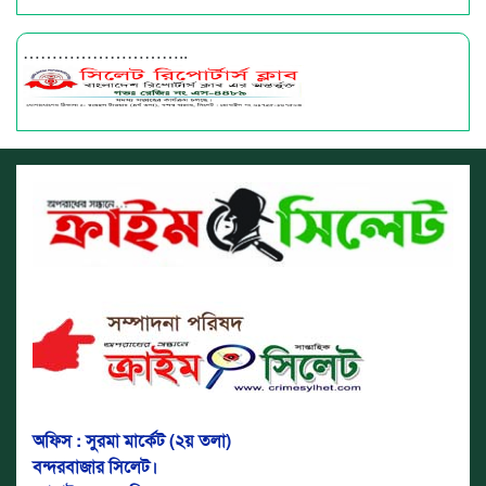
………………………..
অফিস : সুরমা মার্কেট (২য় তলা)
বন্দরবাজার সিলেট।