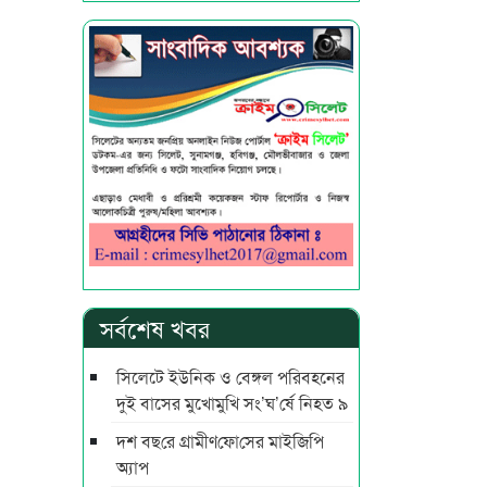
সর্বশেষ খবর
সিলেটে ইউনিক ও বেঙ্গল পরিবহনের
দুই বাসের মুখোমুখি সং’ঘ’র্ষে নিহত ৯
দশ বছ‌রে গ্রামীণ‌ফো‌সের মাইজিপি
অ্যাপ