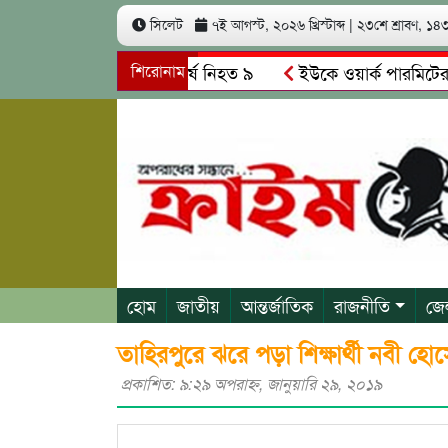
সিলেট
৭ই আগস্ট, ২০২৬ খ্রিস্টাব্দ
|
২৩শে শ্রাবণ, ১৪৩৩
াসের মুখোমুখি সং’ঘ’র্ষে নিহত ৯
শিরোনাম
ইউকে ওয়ার্ক পারমিটের নামে 
াদকাসক্ত রিমালকে গ্রেপ্তারের দাবি স্থানীয়দের
গোয়াইনঘাটে আলিম 
হোম
জাতীয়
আন্তর্জাতিক
রাজনীতি
জে
তাহিরপুরে ঝরে পড়া শিক্ষার্থী নবী হোসে
প্রকাশিত: ৯:২৯ অপরাহ্ণ, জানুয়ারি ২৯, ২০১৯