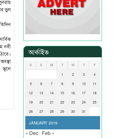
পুনরায়
োর ভুল
রতিদিন
ার্বিক
মে নবী
আর্কাইভ
াঠাবে।
অবস্থা
S
S
M
T
W
T
F
স্কুলে
1
2
3
4
5
6
7
8
9
10
11
12
13
14
15
16
17
18
19
20
21
22
23
24
25
26
27
28
29
30
31
JANUARY 2019
« Dec
Feb »