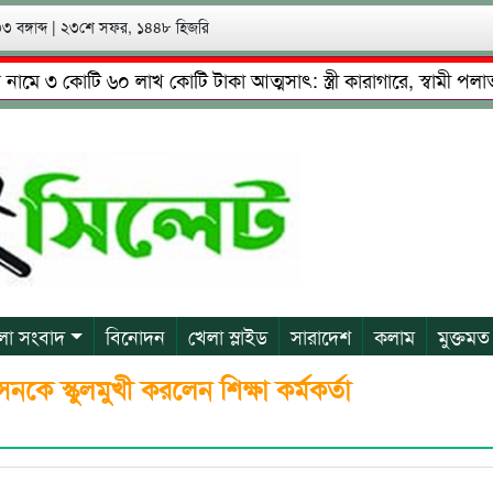
 বঙ্গাব্দ
|
২৩শে সফর, ১৪৪৮ হিজরি
৩ কোটি ৬০ লাখ কোটি টাকা আত্মসাৎ: স্ত্রী কারাগারে, স্বামী পলাতক
উদ্দিনের নেতৃত্বে চাঁদাবাজি ও শ্রমিকদের মারধর
নগরীতে কোটি 
লা সংবাদ
বিনোদন
খেলা স্লাইড
সারাদেশ
কলাম
মুক্তমত
নকে স্কুলমুখী করলেন শিক্ষা কর্মকর্তা