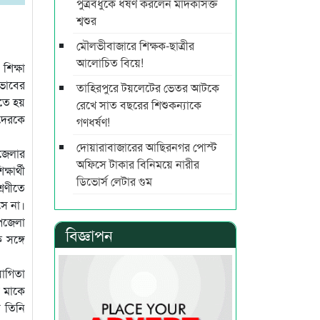
পুত্রবধুকে ধর্ষণ করলেন মাদকাসক্ত
শ্বশুর
মৌলভীবাজারে শিক্ষক-ছাত্রীর
আলোচিত বিয়ে!
শিক্ষা
ভাবের
তাহিরপুরে টয়লেটের ভেতর আটকে
েতে হয়
রেখে সাত বছরের শিশুকন্যাকে
দেরকে
গণধর্ষণ!
দোয়ারাবাজারের আছিরনগর পোস্ট
পজেলার
অফিসে টাকার বিনিময়ে নারীর
ষার্থী
ডিভোর্স লেটার গুম
রেণীতে
সে না।
পজেলা
বিজ্ঞাপন
 সঙ্গে
যোগিতা
র মাকে
য তিনি