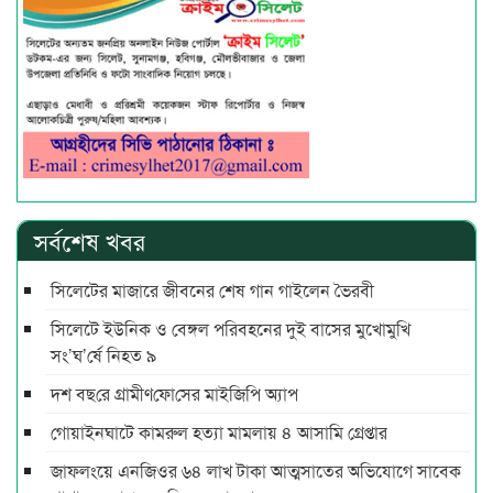
সর্বশেষ খবর
সিলেটের মাজারে জীবনের শেষ গান গাইলেন ভৈরবী
সিলেটে ইউনিক ও বেঙ্গল পরিবহনের দুই বাসের মুখোমুখি
সং’ঘ’র্ষে নিহত ৯
দশ বছ‌রে গ্রামীণ‌ফো‌সের মাইজিপি অ্যাপ
গোয়াইনঘাটে কামরুল হত্যা মামলায় ৪ আসামি গ্রেপ্তার
জাফলংয়ে এনজিওর ৬৪ লাখ টাকা আত্মসাতের অভিযোগে সাবেক