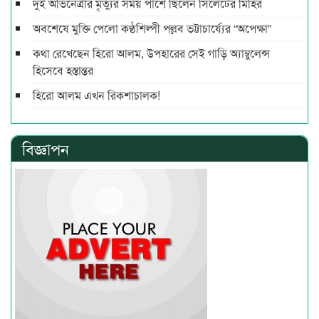
দুই অভিনেত্রীর মৃত্যুর সময় পাশে ছিলেন সিলেটের মিহির
অবশেষে মুক্তি পেলো কণ্ঠশিল্পী পল্লব ভট্টাচার্য্যের “অপেক্ষা”
কথা রেখেছেন হিরো আলম, উপহারের সেই গাড়ি অ্যাম্বুলেন্স
হিসেবে হস্তান্তর
হিরো আলম এখন রিকশাচালক!
বিজ্ঞাপন