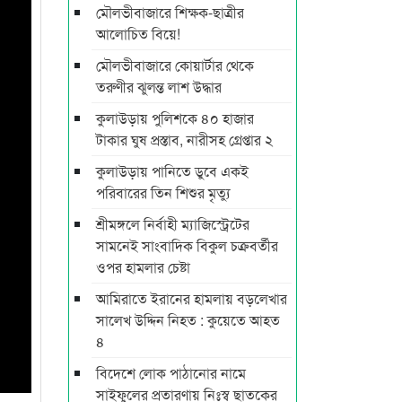
মৌলভীবাজারে শিক্ষক-ছাত্রীর
আলোচিত বিয়ে!
মৌলভীবাজারে কোয়ার্টার থেকে
তরুণীর ঝুলন্ত লাশ উদ্ধার
কুলাউড়ায় পুলিশকে ৪০ হাজার
টাকার ঘুষ প্রস্তাব, নারীসহ গ্রেপ্তার ২
কুলাউড়ায় পানিতে ডুবে একই
পরিবারের তিন শিশুর মৃত্যু
শ্রীমঙ্গলে নির্বাহী ম্যাজিস্ট্রেটের
সামনেই সাংবাদিক বিকুল চক্রবর্তীর
ওপর হামলার চেষ্টা
আমিরাতে ইরানের হামলায় বড়লেখার
সালেখ উদ্দিন নিহত : কুয়েতে আহত
৪
বিদেশে লোক পাঠানোর নামে
সাইফুলের প্রতারণায় নিঃস্ব ছাতকের