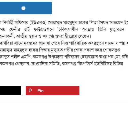
🖶
নির্বাহী অফিসার (ইউএনও) মোহাম্মদ মাহমুদুল হকের পিতা সৈয়দ আহমেদ ইন
 ফেনীর হার্ট ফাউন্ডেশনে চিকিৎসাধীন অবস্থায় তিনি মৃত্যুবরন
াতি-নাতনী, আত্মীয় স্বজন ও অসংখ্য গুণগ্রাহী রেখে গেছেন।
রিয়া গ্রামে মরহুমের জানাযা শেষে নিজ পারিবারিক কবরস্থানে দাফন সম্পন্ন 
াম্মদ মাহমুদুল হকের পিতার মৃত্যুতে গভীর শোক প্রকাশ করে শোকসন্তপ্ত
 আব্দুস শহীদ এমপি, কমলগঞ্জ উপজেলা পরিষদের চেয়ারম্যান অধ্যাপক মো. রফ
ঞ্জ প্রেসক্লাব, সাংবাদিক সমিতি, কমলগঞ্জ রিপোটার্স ইউনিটিসহ বিভিন্ন
Pin