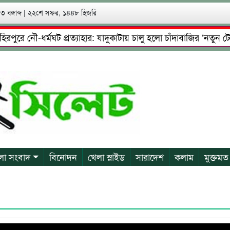
 বঙ্গাব্দ
|
২২শে সফর, ১৪৪৮ হিজরি
ে নৌ-ধর্মঘট প্রত্যাহার: যাদুকাটায় চালু হলো চাঁদাবাজির ‘নতুন টোল’!
েষ্টা: গ্রেফতারের পর জামিনে মূক্ত রাসেল, আতঙ্কে পরিবার
প্রে
লা সংবাদ
বিনোদন
খেলা স্লাইড
সারাদেশ
কলাম
মুক্তমত