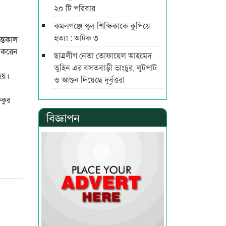
২০ টি পরিবার
কমলগঞ্জে স্কুল শিক্ষিকাকে কুপিয়ে
হত্যা : আটক ৩
্তেকাল
 করেন
ছাত্রলীগ নেতা তোফায়েল আহমেদ
তুহিন এর বসতবাড়ী ভাংচুর, লুটপাট
হয়।
ও আগুন দিয়েছে দুর্বৃত্তরা
িকুর
বিজ্ঞাপন