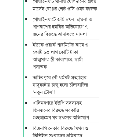
গোয়াইনঘাট থানায় যোগদানের প্রথম
মাসেই রেঞ্জের শ্রেষ্ঠ ওসি ওমর ফারুক
গোয়াইনঘাটে জমি দখল, হামলা ও
প্রাণনাশের হুমকির অভিযোগে ৭
জনের বিরুদ্ধে আদালতে মামলা
ইউকে ওয়ার্ক পারমিটের নামে ৩
কোটি ৬০ লাখ কোটি টাকা
আত্মসাৎ: স্ত্রী কারাগারে, স্বামী
পলাতক
তাহিরপুরে নৌ-ধর্মঘট প্রত্যাহার:
যাদুকাটায় চালু হলো চাঁদাবাজির
‘নতুন টোল’!
খাদিমনগরে ইউপি সদস্যসহ
তিনজনের বিরুদ্ধে সরকারি
গুচ্ছগ্রামের ঘর দখলের অভিযোগ
বিএনপি নেতার বিরুদ্ধে মিথ্যা ও
ভিত্তিহীন সংবাদের প্রতিবাদে