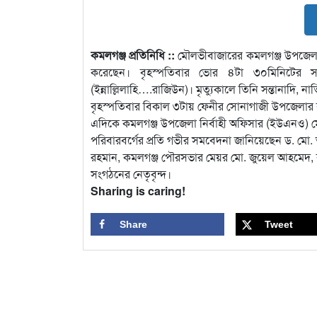
কমলগঞ্জ প্রতিনিধি ::
মৌলভীবাজারের কমলগঞ্জ উপজেলা 
করেছেন। বৃহস্পতিবার ভোর ৪টা ৩০মিনিটের সময়
(ইন্নাল্লিলাহি….রাজিউন)। মৃত্যুকালে তিনি সন্তানাদি, ন
বৃহস্পতিবার বিকাল ৩টায় ফেনীর সোনাগাজী উপজেলার বাখ
এদিকে কমলগঞ্জ উপজেলা নির্বাহী অফিসার (ইউএনও) মোহ
পরিবারবর্গের প্রতি গভীর সমবেদনা জানিয়েছেন ড. মো.
রহমান, কমলগঞ্জ পৌরসভার মেয়র মো. জুয়েল আহমেদ, কমলগ
সংগঠনের নেতৃবৃন্দ।
Sharing is caring!
Share
Tweet