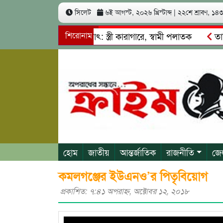
সিলেট
৬ই আগস্ট, ২০২৬ খ্রিস্টাব্দ
|
২২শে শ্রাবণ, ১৪৩৩
খ কোটি টাকা আত্মসাৎ: স্ত্রী কারাগারে, স্বামী পলাতক
শিরোনাম
তাহিরপুর
দাবাজি ও শ্রমিকদের মারধর
নগরীতে কোটি টাকার সম্পত্তি দখলের চ
হোম
জাতীয়
আন্তর্জাতিক
রাজনীতি
জে
কমলগঞ্জের ইউএনও’র পিতৃবিয়োগ
প্রকাশিত: ৭:৪১ অপরাহ্ণ, অক্টোবর ১২, ২০১৮