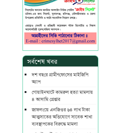
সর্বশেষ খবর
দশ বছ‌রে গ্রামীণ‌ফো‌সের মাইজিপি
অ্যাপ
গোয়াইনঘাটে কামরুল হত্যা মামলায়
৪ আসামি গ্রেপ্তার
জাফলংয়ে এনজিওর ৬৪ লাখ টাকা
আত্মসাতের অভিযোগে সাবেক শাখা
ব্যবস্থাপকের বিরুদ্ধে মামলা