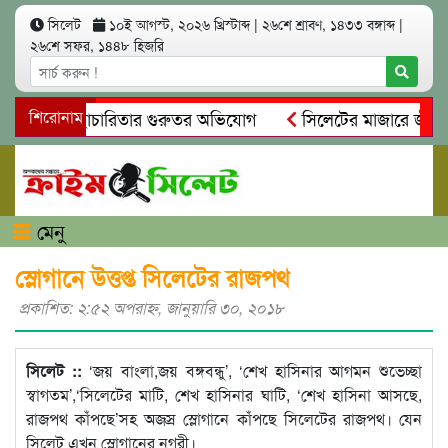
সিলেট
১০ই আগস্ট, ২০২৬ খ্রিস্টাব্দ
|
২৬শে শ্রাবণ, ১৪৩৩ বঙ্গাব্দ
|
২৬শে সফর, ১৪৪৮ হিজরি
অনিয়ম ও স্বেচ্ছাচারিতার গুরুতর অভিযোগ
শিরোনাম
সিলেটের মাজারে জীবনের
সন্ধান, দলিল ফাঁস
গোয়াইনঘাটে প্রেমের ফাঁদে তরুণী পাচার: মাদক
মেনু
স্লোগানে উত্তপ্ত সিলেটের রাজপথ
প্রকাশিত: ২:৫২ অপরাহ্ণ, জানুয়ারি ৩০, ২০১৮
সিলেট ::
‘জয় বাংলা,জয় বঙ্গবন্ধু’, ‘শেখ হাসিনার আগমন শুভেচ্ছা
স্বাগতম’,‘সিলেটের মাটি, শেখ হাসিনার ঘাটি, ‘শেখ হাসিনা আসছে,
রাজপথ কাঁপছে’সহ অজস্র স্লোগানে কাঁপছে সিলেটের রাজপথ। যেন
সিলেট এখন স্লোগানের নগরী।