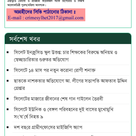
সর্বশেষ খবর
সিলেট ইনক্লুসিভ স্কুল উত্তপ্ত: চার শিক্ষকের বিরুদ্ধে অনিয়ম ও
স্বেচ্ছাচারিতার গুরুতর অভিযোগ
সিলেটে ১৪ মাস পর নতুন করোনা রোগী শনাক্ত
ছাতকে নাশকতার অভিযোগে আ. লীগের সভাপ‌তি আফতাব উদ্দিন
গ্রেপ্তার
সিলেটের মাজারে জীবনের শেষ গান গাইলেন ভৈরবী
সিলেটে ইউনিক ও বেঙ্গল পরিবহনের দুই বাসের মুখোমুখি
সং’ঘ’র্ষে নিহত ৯
দশ বছ‌রে গ্রামীণ‌ফো‌সের মাইজিপি অ্যাপ