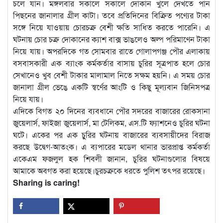
চলে যান। মঙ্গলবার সকালে সকালে দোকান খুলে দেখতে পান
পিছনের জানালার গ্রীল কাটা। তবে প্রতিদিনের বিক্রিত পণ্যের টাকা
সঙ্গে নিয়ে যাওয়ায় চোরচক্র বেশী ক্ষতি সাধিত করতে পারেনি। এ
ঘটনায় চোর চক্র দোকানের ক্যাশ বাক্স ভাঙলেও অল্প পরিমাণেন টাকা
নিয়ে যায়। অপরদিকে গত সোমবার রাতে গোলাপগঞ্জ পৌর এলাকায়
বসবাসকারী এক ব্যাংক কর্মকর্তার বাসায় চুরির সূত্রপাত হলে চোর
সেখানেও খুব বেশী টাকার মালামাল নিতে সক্ষম হয়নি। এ সময় চোর
জানালা গ্রীল ভেঙে একটি স্বর্ণের আংটি ও কিছু মূল্যবান জিনিসপত্র
নিয়ে যায়।
এদিকে বিগত ২০ দিনের ব্যবধানে পৌর সদরের বাজারের রোকসানা
জুয়েলার্স, ফাইজা জুয়েলার্স, মা টেলিকম, এস.টি ফ্যাশনেও চুরির ঘটনা
ঘটে। একের পর এক চুুরির ঘটনায় বাজারের ব্যবসায়ীদের বিরাজ
করছে উদ্বেগ-আতংক। এ ব্যপারের মডেল থানার ভারপ্রাপ্ত কর্মকর্তা
একেএম ফজলুল হক শিবলী জানান, চুরির ঘটনাগুলোর বিষয়ে
আমাকে অবগত করা হয়েছে।চুরচক্রকে ধরতে পুলিশ তৎপর রয়েছে।
Sharing is caring!