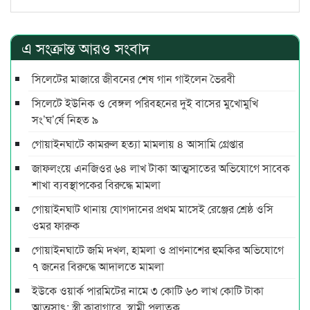
এ সংক্রান্ত আরও সংবাদ
সিলেটের মাজারে জীবনের শেষ গান গাইলেন ভৈরবী
সিলেটে ইউনিক ও বেঙ্গল পরিবহনের দুই বাসের মুখোমুখি
সং’ঘ’র্ষে নিহত ৯
গোয়াইনঘাটে কামরুল হত্যা মামলায় ৪ আসামি গ্রেপ্তার
জাফলংয়ে এনজিওর ৬৪ লাখ টাকা আত্মসাতের অভিযোগে সাবেক
শাখা ব্যবস্থাপকের বিরুদ্ধে মামলা
গোয়াইনঘাট থানায় যোগদানের প্রথম মাসেই রেঞ্জের শ্রেষ্ঠ ওসি
ওমর ফারুক
গোয়াইনঘাটে জমি দখল, হামলা ও প্রাণনাশের হুমকির অভিযোগে
৭ জনের বিরুদ্ধে আদালতে মামলা
ইউকে ওয়ার্ক পারমিটের নামে ৩ কোটি ৬০ লাখ কোটি টাকা
আত্মসাৎ: স্ত্রী কারাগারে, স্বামী পলাতক