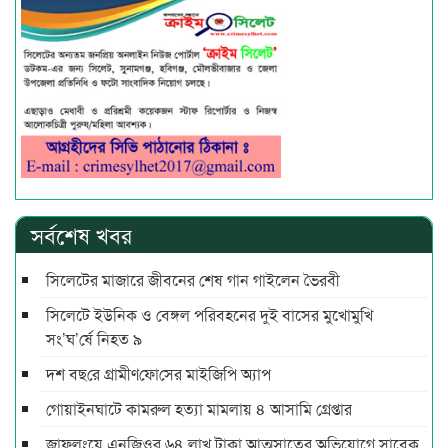
সর্বশেষ খবর
সিলেটের মাজারে জীবনের শেষ গান গাইলেন ভৈরবী
সিলেটে ইউনিক ও বেঙ্গল পরিবহনের দুই বাসের মুখোমুখি
সং’ঘ’র্ষে নিহত ৯
দশ বছ‌রে গ্রামীণ‌ফো‌সের মাইজিপি অ্যাপ
গোয়াইনঘাটে কামরুল হত্যা মামলায় ৪ আসামি গ্রেপ্তার
জাফলংয়ে এনজিওর ৬৪ লাখ টাকা আত্মসাতের অভিযোগে সাবেক