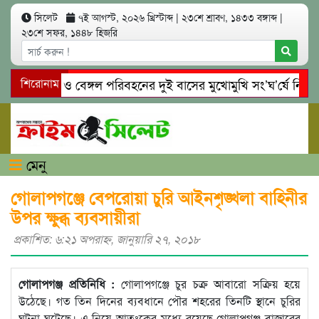
সিলেট
৭ই আগস্ট, ২০২৬ খ্রিস্টাব্দ
|
২৩শে শ্রাবণ, ১৪৩৩ বঙ্গাব্দ
|
২৩শে সফর, ১৪৪৮ হিজরি
ে ইউনিক ও বেঙ্গল পরিবহনের দুই বাসের মুখোমুখি সং’ঘ’র্ষে নিহত ৯
শিরোনাম
নঘাটে প্রেমের ফাঁদে তরুণী পাচার: মাদকাসক্ত রিমালকে গ্রেপ্তারের দাবি
মেনু
গোলাপগঞ্জে বেপরোয়া চুরি আইনশৃঙ্খলা বাহিনীর
উপর ক্ষুব্ধ ব্যবসায়ীরা
প্রকাশিত: ৬:২১ অপরাহ্ণ, জানুয়ারি ২৭, ২০১৮
গোলাপগঞ্জ প্রতিনিধি :
গোলাপগঞ্জে চুর চক্র আবারো সক্রিয় হয়ে
উঠেছে। গত তিন দিনের ব্যবধানে পৌর শহরের তিনটি স্থানে চুরির
ঘটনা ঘটেছে। এ নিয়ে আতংকের মধ্যে রয়েছে গোলাপগঞ্জ বাজারের