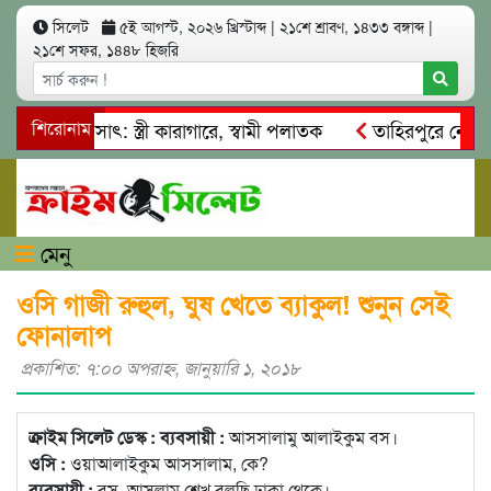
সিলেট
৫ই আগস্ট, ২০২৬ খ্রিস্টাব্দ
|
২১শে শ্রাবণ, ১৪৩৩ বঙ্গাব্দ
|
২১শে সফর, ১৪৪৮ হিজরি
া আত্মসাৎ: স্ত্রী কারাগারে, স্বামী পলাতক
শিরোনাম
তাহিরপুরে নৌ-ধর্মঘট
রমিকদের মারধর
নগরীতে কোটি টাকার সম্পত্তি দখলের চেষ্টা: গ্র
মেনু
ওসি গাজী রুহুল, ঘুষ খেতে ব্যাকুল! শুনুন সেই
ফোনালাপ
প্রকাশিত: ৭:০০ অপরাহ্ণ, জানুয়ারি ১, ২০১৮
ক্রাইম সিলেট ডেস্ক : ব্যবসায়ী :
আসসালামু আলাইকুম বস।
ওসি :
ওয়াআলাইকুম আসসালাম, কে?
ব্যবসায়ী :
বস, আসলাম শেখ বলছি ঢাকা থেকে।