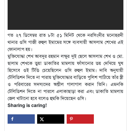
গত ২৭ ডিসেম্বর রাত ৮টা ৫১ মিনিট থেকে নরসিংদীর মনোহরদী
থানার ওসি গাজী রুহুল ইমামের সঙ্গে ব্যবসায়ী আসলাম শেখের এই
ফোনালাপ হয়।
মুক্তিযোদ্ধা শেখ আবদুর রহমান লক্ষুর দুই ছেলে আসলাম শেখ ও মো.
ছালাম শেখকে ভুয়া ডাকাতির মামলায় ফাঁসানোর ভয় দেখিয়ে ঘুষ
হিসেবে ওই টিভি চেয়েছিলেন ওসি রুহুল ইমাম। দাবি অনুযায়ী
টেলিভিশন দিতে না পারায় মুক্তিযোদ্ধার বাড়িতে পুলিশ পাঠিয়ে তাঁর স্ত্রী
ও পরিবারের সদস্যদের অশ্লীল গালাগাল করান তিনি। এমনকি
টেলিভিশন দিতে না পারলে এলাকাছাড়া করা এবং ডাকাতি মামলায়
জেল খাটানো হবে বলেও হুমকি দিয়েছেন ওসি।
Sharing is caring!