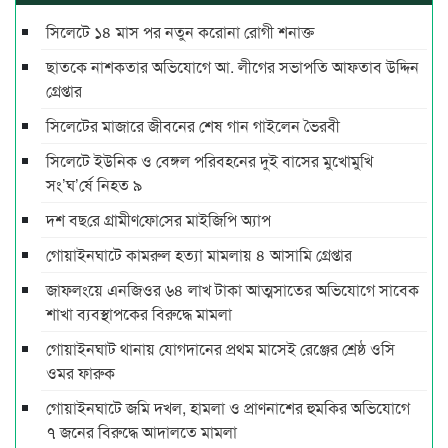
সিলেটে ১৪ মাস পর নতুন করোনা রোগী শনাক্ত
ছাতকে নাশকতার অভিযোগে আ. লীগের সভাপ‌তি আফতাব উদ্দিন
গ্রেপ্তার
সিলেটের মাজারে জীবনের শেষ গান গাইলেন ভৈরবী
সিলেটে ইউনিক ও বেঙ্গল পরিবহনের দুই বাসের মুখোমুখি
সং’ঘ’র্ষে নিহত ৯
দশ বছ‌রে গ্রামীণ‌ফো‌সের মাইজিপি অ্যাপ
গোয়াইনঘাটে কামরুল হত্যা মামলায় ৪ আসামি গ্রেপ্তার
জাফলংয়ে এনজিওর ৬৪ লাখ টাকা আত্মসাতের অভিযোগে সাবেক
শাখা ব্যবস্থাপকের বিরুদ্ধে মামলা
গোয়াইনঘাট থানায় যোগদানের প্রথম মাসেই রেঞ্জের শ্রেষ্ঠ ওসি
ওমর ফারুক
গোয়াইনঘাটে জমি দখল, হামলা ও প্রাণনাশের হুমকির অভিযোগে
৭ জনের বিরুদ্ধে আদালতে মামলা