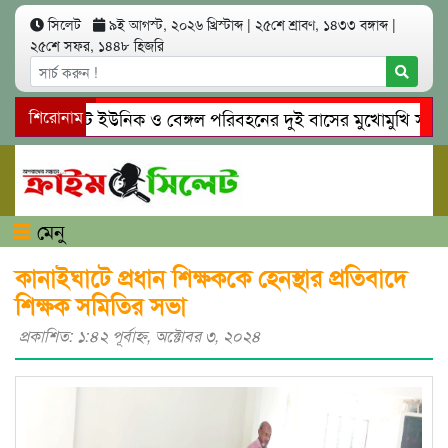
সিলেট
৯ই আগস্ট, ২০২৬ খ্রিস্টাব্দ
|
২৫শে শ্রাবণ, ১৪৩৩ বঙ্গাব্দ
|
২৫শে সফর, ১৪৪৮ হিজরি
সিলেটে ইউনিক ও বেঙ্গল পরিবহনের দুই বাসের মুখোমুখি সং’ঘ’র্ষ
শিরোনাম
গোয়াইনঘাটে প্রেমের ফাঁদে তরুণী পাচার: মাদকাসক্ত রিমালকে গ্রেপ্ত
মেনু
কানাইঘাটে প্রধান শিক্ষককে হেনস্থার প্রতিবাদে
শিক্ষক সমিতির সভা
প্রকাশিত: ১:৪২ পূর্বাহ্ণ, অক্টোবর ৩, ২০২৪