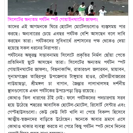
সিলেটের অন্যতম পর্যটন স্পট গোয়াইনঘাটের জাফলং
তাদের এই আগমনকে ঘিরে হোটেল মোটেলগুলোও ব্যস্তসময় পার
করছে। অন্যবারের চেয়ে এবছর পর্যটক বেশি আসছেন বলে দাবি
করছেন তারা। পর্যটকদের সুবিধার্থে প্রশাসনের পক্ষ থেকেও দেয়া
হয়েছে সকল ধরনের নিরাপত্তা।
পর্যটনের অফুরন্ত সম্ভাবনাময় সিলেটে প্রকৃতির নির্মল ছোঁয়া পেতে
প্রতিদিনই ছুটে আসছেন তারা। সিলেটের অন্যতম পর্যটন স্পট
গোয়াইনঘাটের জাফলং, বিছনাকান্দি, রাতারগুল জলারবন, মায়াবন,
সুনামগঞ্জের তাহিরপুর উপজেলার টাঙ্গুয়ার হাওর, মৌলভীবাজরের
লাউয়াছড়া, শ্রীমঙ্গল চা বাগান, জৈন্তার লালাখালসহ দর্শনীয়
স্থানগুলোতে এখন পর্যটকের উপচেপড়া ভিড় রয়েছে।
কোথাও তিল ধারণের ঠাঁই নেই। ফলে পর্যটকদের পদচারণায় সরব
হয়ে উঠেছে শহরের আবাসিক হোটেল-মোটেল, রিসোর্ট সেন্টার এবং
গেস্টহাউসগুলো। কেউ কেউ সিট খালি না পেয়ে বিকল্প হিসেবে
আত্মীয়-স্বজনদের বাড়িতে উঠেছেন। অনেকে আবার ভ্রমণে এসে
কোথাও থাকার ব্যবস্থা করতে না পেরে কিছু পর্যটন স্পট দেখে দিনের