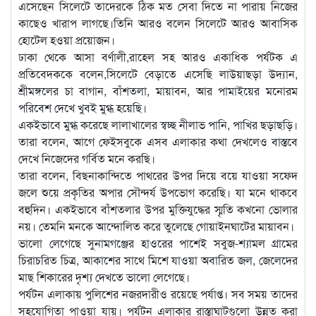
এসেছেন সিলেটে তাদেরকে ঠিক মত সেবা দিতে না পারায় নিজের
কাছেও খারাপ লাগছে।তিনি আরও বলেন সিলেটে আরও আবাসিক
হোটেল হওয়া প্রয়োজন।
ঢাকা থেকে আসা বর্ণালী,রাহেল সহ আরও একাধিক পর্যটক এ
প্রতিবেদককে বলেন,সিলেটে বেড়াতে এসেছি লাউয়াছড়া উদ্যান,
শ্রীমঙ্গলের চা বাগান, বাঁশতলা, মায়াবন, আর পামাইয়ের মনোরম
পরিবেশ দেখে খুবই মুগ্ধ হয়েছি।
একইভাবে মুগ্ধ করেছে লালাখালের স্বচ্ছ নীলাভ পানি, পাখির ছড়াছড়ি।
তারা বলেন, আগে ফেইসবুকে এসব এলাকার কথা দেখলেও বাস্তবে
দেখে নিজেদের গর্বিত মনে করছি।
তারা বলেন, বিছনাকান্দিতে পাথরের উপর দিয়ে বয়ে যাওয়া সফেদ
জলে শুয়ে প্রকৃতির অপার সৌন্দর্য উপভোগ করেছি। যা মনে থাকবে
বহুদিন। একইভাবে বাঁশতলার উপর মুক্তিযুদ্ধের স্মৃতি কখনো ভোলার
নয়। তেমনি মনকে আন্দোলিত করে তুলেছে গোয়াইনঘাটের মায়াবন।
ভালো লেগেছে সুনামগঞ্জের হাওরের পাশেই সবুজ-শ্যামল গ্রামের
চিরাচরিত চিত্র, আকাশের সাথে মিশে যাওয়া অবারিত জল, জেলেদের
মাছ শিকারের দৃশ্য দেখতে ভালো লেগেছে।
পর্যটন এলাকায় পুলিশের নজরদারীও রয়েছে পর্যাপ্ত। সব সময় তাদের
সহযোগিতা পাওয়া যায়। পর্যটন এলাকার রাস্তাঘাটগুলো উন্নত করা