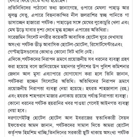
বেলাই ফিরে যেতে বাধ্য হয়েছেন।
প্রতিনিধিদের পাঠানো তথ্য জানাগেছে, ওপারে মেঘলা পাহাড় আর
ঝুলন্ত সেতু, এপারে বিছনাকান্দির নীল জলরাশির স্বচ্ছ পানিতে গা
ভাসাচ্ছেন হাজারো পর্যটক। পাহাড়ের সঙ্গে মেঘের লুকোচুরি খেলা এবং
মেঘ উড়ে যাবার দৃশ্য দেখে মুগ্ধ হচ্ছেন এপারের অতিথিরা।
সরেজমিন সিলেট নগরীর কয়েকটি আবাসিক হোটেল ঘুরে দেখাযায়
অসংখ্য পর্যটক ভীড় আবাসিক হোটেল-মোটেল, রিসোর্টসেন্টারএবং
গেস্টহাউসগুলোর কোথাও কোনো সিট খালি নেই।
এদিকে,পর্যটকদের নিরাপদ ভ্রমণে প্রয়োজনীয় সব ধরনের ব্যবস্থা গ্রহণ
করা হয়েছে বলে জানিয়েছেন মহানগর পুলিশের উপ পুলিশ কমিশনার
জেদান আল মুসা এব্যাপারে যোগাযোগ করা হলে তিনি জানান,
পর্যটকরা হচ্ছেন সিলেটের অতিথি। অতিথিদের নিরাপদ ভ্রমণে
প্রয়োজনীয় নিরাপত্তা ব্যবস্থা নেয়া হয়েছে। হযরত শাহজালাল (রহ.)
এবং হযরত শাহপরাণ মাজার এলাকায় রয়েছে পর্যাপ্ত নিরাপত্তা ব্যবস্থা।
কোনো ধরনের পর্যটক হয়রানির খবর পাওয়া গেলেই আইনগত ব্যবস্থা
নেয়া হবে।
দরগাগেইটস্থ হোটেল হোটেল আল ইবরাজের স্বতাধিকারী সৈয়দ
ইফতেখার আমদ জানান, পর্যটকদের সামাল দিতে আমরা হোটেল
কর্তৃপক্ষ হিমশিম খাচ্ছি,তিনদিনের সরকারী ছুটি থাকায় অসংখ্য পর্যটক