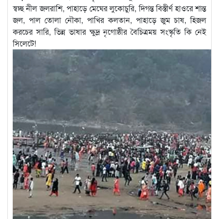
স্বচ্ছ নীল জলরাশি, পাহাড়ে মেঘের লুকোচুরি, দিগন্ত বিস্তীর্ণ হাওরে শান্ত
জল, পাল তোলা নৌকা, পাখির কলতান, পাহাড়ে জুম চাষ, হিজল
করচের সারি, ভিন্ন ভাষার ক্ষুদ্র নৃগোষ্ঠীর বৈচিত্রময় সংস্কৃতি কি নেই
সিলেটে!