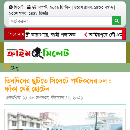
সিলেট
৭ই আগস্ট, ২০২৬ খ্রিস্টাব্দ
|
২৩শে শ্রাবণ, ১৪৩৩ বঙ্গাব্দ
|
২৩শে সফর, ১৪৪৮ হিজরি
সাৎ: স্ত্রী কারাগারে, স্বামী পলাতক
শিরোনাম
তাহিরপুরে নৌ-ধর্মঘট প্রত্
ের মারধর
নগরীতে কোটি টাকার সম্পত্তি দখলের চেষ্টা: গ্রেফতারে
মেনু
তিনদিনের ছুটিতে সিলেটে পর্যটকদের ঢল :
ফাঁকা নেই হোটেল
প্রকাশিত: ১১:৩৮ অপরাহ্ণ, ডিসেম্বর ১৬, ২০২১