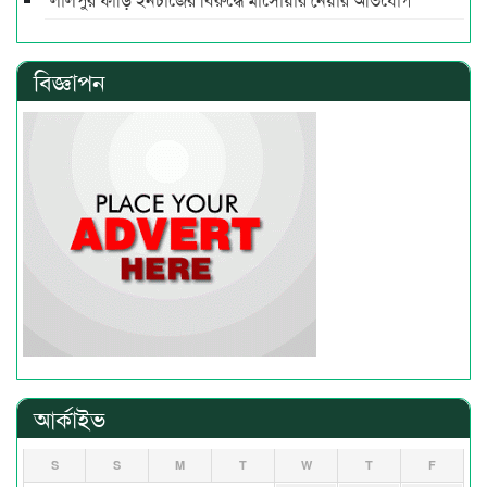
বিজ্ঞাপন
আর্কাইভ
S
S
M
T
W
T
F