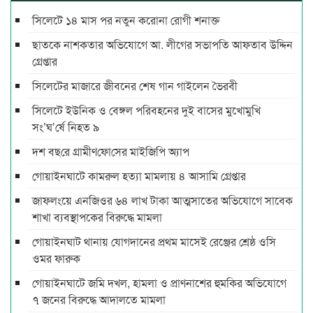
সিলেটে ১৪ মাস পর নতুন করোনা রোগী শনাক্ত
ছাতকে নাশকতার অভিযোগে আ. লীগের সভাপ‌তি আফতাব উদ্দিন
গ্রেপ্তার
সিলেটের মাজারে জীবনের শেষ গান গাইলেন ভৈরবী
সিলেটে ইউনিক ও বেঙ্গল পরিবহনের দুই বাসের মুখোমুখি
সং’ঘ’র্ষে নিহত ৯
দশ বছ‌রে গ্রামীণ‌ফো‌সের মাইজিপি অ্যাপ
গোয়াইনঘাটে কামরুল হত্যা মামলায় ৪ আসামি গ্রেপ্তার
জাফলংয়ে এনজিওর ৬৪ লাখ টাকা আত্মসাতের অভিযোগে সাবেক
শাখা ব্যবস্থাপকের বিরুদ্ধে মামলা
গোয়াইনঘাট থানায় যোগদানের প্রথম মাসেই রেঞ্জের শ্রেষ্ঠ ওসি
ওমর ফারুক
গোয়াইনঘাটে জমি দখল, হামলা ও প্রাণনাশের হুমকির অভিযোগে
৭ জনের বিরুদ্ধে আদালতে মামলা