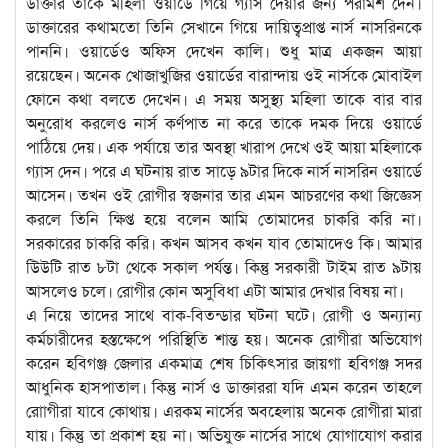
ডাক্তার তাকে মহিলা ওয়ার্ডে গিয়ে গ্যাস দেয়ার জন্য পরামর্শ দেন।
ডাক্তারের কথামতো তিনি সেখানে গিয়ে দায়িত্বপ্রাপ্ত নার্স নাসরিনকে
পাননি। ওয়ার্ডেও অফিস দেখেন কালি। শুধু মাত্র একজন আয়া
রয়েছেন। অনেক খোজাখুজির ওয়ার্ডের বারান্দায় ওই নার্সকে মোবাইল
ফোনে কথা বলতে দেখেন। এ সময় অসুস্থ্য মহিলা তাকে বার বার
অনুরোধ করলেও নার্স কর্ণপাত না করে তাকে দমক দিয়ে ওয়ার্ডে
পাঠিয়ে দেয়। এক পর্যায়ে তার অবস্থা খারাপ দেখে ওই আয়া মহিলাকে
গ্যাস দেন। পরে এ ঘটনায় রাত সাড়ে ৯টার দিকে নার্স নাসরিন ওয়ার্ডে
আসেন। তখন ওই রোগীর স্বজনার তার এমন আচরণের কথা জিজ্ঞেস
করলে তিনি ক্ষিপ্ত হয়ে বলেন আমি তোমাদের চাকরি করি না।
সরকারের চাকরি করি। কখন আসব কখন যাব তোমাদেও কি। আমার
উিউটি রাত ৮টা থেকে সকাল পর্যন্ত। কিন্তু সরকারী টাইম রাত ৯টায়
আসলেও চলে। রোগীর কোন অসুবিধা এটা আমার দেখার বিষয় না।
এ নিয়ে তাদের সাথে বাক-বিতন্ডার ঘটনা ঘটে। রোগী ও অন্যান্য
কর্মচারীদের হস্তক্ষেপে পরিস্থিতি শান্ত হয়। অনেক রোগীরা অভিযোগ
করেন হবিগঞ্জ জেলার একমাত্র শেষ চিকিৎসার জায়গা হবিগঞ্জ সদর
আধুনিক হাসপাতাল। কিন্তু নার্স ও ডাক্তাররা যদি এমন করেন তাহলে
রোাগীরা যাবে কোথায়। এরকম নার্সের অবহেলায় অনেক রোগীরা মারা
যায়। কিন্তু তা প্রকাশ হয় না। অভিযুক্ত নার্সের সাথে যোগাযোগ করার