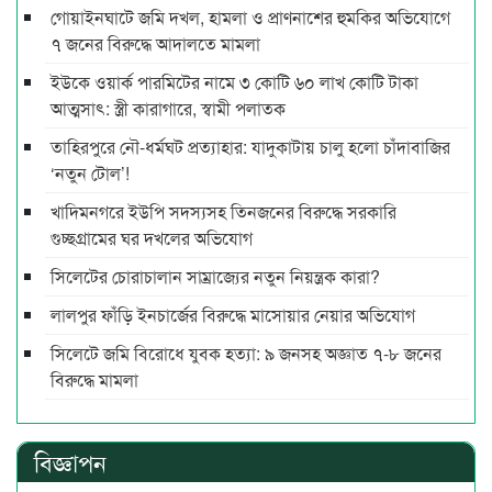
গোয়াইনঘাটে জমি দখল, হামলা ও প্রাণনাশের হুমকির অভিযোগে
৭ জনের বিরুদ্ধে আদালতে মামলা
ইউকে ওয়ার্ক পারমিটের নামে ৩ কোটি ৬০ লাখ কোটি টাকা
আত্মসাৎ: স্ত্রী কারাগারে, স্বামী পলাতক
তাহিরপুরে নৌ-ধর্মঘট প্রত্যাহার: যাদুকাটায় চালু হলো চাঁদাবাজির
‘নতুন টোল’!
খাদিমনগরে ইউপি সদস্যসহ তিনজনের বিরুদ্ধে সরকারি
গুচ্ছগ্রামের ঘর দখলের অভিযোগ
সিলেটের চোরাচালান সাম্রাজ্যের নতুন নিয়ন্ত্রক কারা?
লালপুর ফাঁড়ি ইনচার্জের বিরুদ্ধে মাসোয়ার নেয়ার অভিযোগ
সিলেটে জমি বিরোধে যুবক হত্যা: ৯ জনসহ অজ্ঞাত ৭-৮ জনের
বিরুদ্ধে মামলা
বিজ্ঞাপন