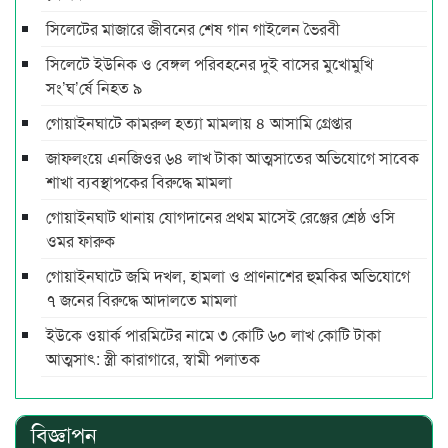
সিলেটের মাজারে জীবনের শেষ গান গাইলেন ভৈরবী
সিলেটে ইউনিক ও বেঙ্গল পরিবহনের দুই বাসের মুখোমুখি
সং’ঘ’র্ষে নিহত ৯
গোয়াইনঘাটে কামরুল হত্যা মামলায় ৪ আসামি গ্রেপ্তার
জাফলংয়ে এনজিওর ৬৪ লাখ টাকা আত্মসাতের অভিযোগে সাবেক
শাখা ব্যবস্থাপকের বিরুদ্ধে মামলা
গোয়াইনঘাট থানায় যোগদানের প্রথম মাসেই রেঞ্জের শ্রেষ্ঠ ওসি
ওমর ফারুক
গোয়াইনঘাটে জমি দখল, হামলা ও প্রাণনাশের হুমকির অভিযোগে
৭ জনের বিরুদ্ধে আদালতে মামলা
ইউকে ওয়ার্ক পারমিটের নামে ৩ কোটি ৬০ লাখ কোটি টাকা
আত্মসাৎ: স্ত্রী কারাগারে, স্বামী পলাতক
বিজ্ঞাপন