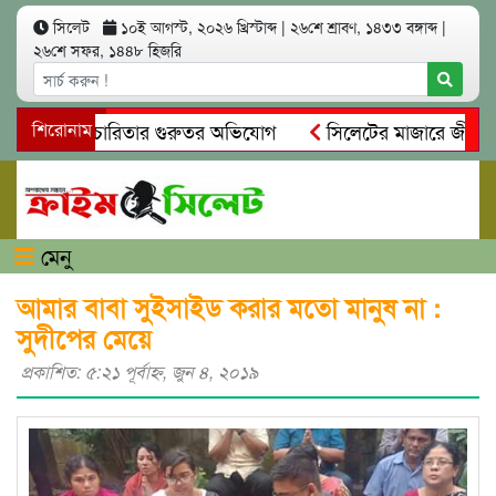
সিলেট
১০ই আগস্ট, ২০২৬ খ্রিস্টাব্দ
|
২৬শে শ্রাবণ, ১৪৩৩ বঙ্গাব্দ
|
২৬শে সফর, ১৪৪৮ হিজরি
িয়ম ও স্বেচ্ছাচারিতার গুরুতর অভিযোগ
শিরোনাম
সিলেটের মাজারে জীবনের 
্ধান, দলিল ফাঁস
গোয়াইনঘাটে প্রেমের ফাঁদে তরুণী পাচার: মাদকাস
মেনু
আমার বাবা সুইসাইড করার মতো মানুষ না :
সুদীপের মেয়ে
প্রকাশিত: ৫:২১ পূর্বাহ্ণ, জুন ৪, ২০১৯