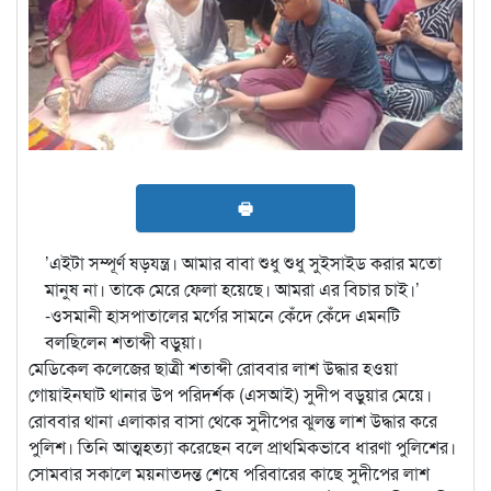
🖶
’এইটা সম্পূর্ণ ষড়যন্ত্র। আমার বাবা শুধু শুধু সুইসাইড করার মতো
মানুষ না। তাকে মেরে ফেলা হয়েছে। আমরা এর বিচার চাই।’
-ওসমানী হাসপাতালের মর্গের সামনে কেঁদে কেঁদে এমনটি
বলছিলেন শতাব্দী বড়ুয়া।
মেডিকেল কলেজের ছাত্রী শতাব্দী রোববার লাশ উদ্ধার হওয়া
গোয়াইনঘাট থানার উপ পরিদর্শক (এসআই) সুদীপ বড়ুয়ার মেয়ে।
রোববার থানা এলাকার বাসা থেকে সুদীপের ঝুলন্ত লাশ উদ্ধার করে
পুলিশ। তিনি আত্মহত্যা করেছেন বলে প্রাথমিকভাবে ধারণা পুলিশের।
সোমবার সকালে ময়নাতদন্ত শেষে পরিবারের কাছে সুদীপের লাশ