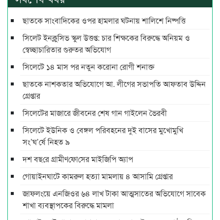
ছাতকে সাংবাদিকের ওপর হামলার ঘটনায় শালিশে নিষ্পত্তি
সিলেট ইনক্লুসিভ স্কুল উত্তপ্ত: চার শিক্ষকের বিরুদ্ধে অনিয়ম ও
স্বেচ্ছাচারিতার গুরুতর অভিযোগ
সিলেটে ১৪ মাস পর নতুন করোনা রোগী শনাক্ত
ছাতকে নাশকতার অভিযোগে আ. লীগের সভাপ‌তি আফতাব উদ্দিন
গ্রেপ্তার
সিলেটের মাজারে জীবনের শেষ গান গাইলেন ভৈরবী
সিলেটে ইউনিক ও বেঙ্গল পরিবহনের দুই বাসের মুখোমুখি
সং’ঘ’র্ষে নিহত ৯
দশ বছ‌রে গ্রামীণ‌ফো‌সের মাইজিপি অ্যাপ
গোয়াইনঘাটে কামরুল হত্যা মামলায় ৪ আসামি গ্রেপ্তার
জাফলংয়ে এনজিওর ৬৪ লাখ টাকা আত্মসাতের অভিযোগে সাবেক
শাখা ব্যবস্থাপকের বিরুদ্ধে মামলা