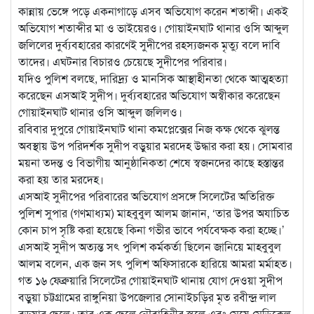
কান্নায় ভেঙ্গে পড়ে একনাগাড়ে এসব অভিযোগ করেন শতাব্দী। একই
অভিযোগ শতাব্দীর মা ও ভাইয়েরও। গোয়াইনঘাট থানার ওসি আব্দুল
জলিলের দুর্ব্যবহারের কারণেই সুদীপের রহস্যজনক মৃত্যু বলে দাবি
তাদের। এঘটনার বিচারও চেয়েছে সুদীপের পরিবার।
যদিও পুলিশ বলছে, দারিদ্র্য ও মানসিক আস্থাহীনতা থেকে আত্মহত্যা
করেছেন এসআই সুদীপ। দুর্ব্যবহারের অভিযোগ অস্বীকার করেছেন
গোয়াইনঘাট থানার ওসি আব্দুল জলিলও।
রবিবার দুপুরে গোয়াইনঘাট থানা কমপ্লেক্সের নিজ কক্ষ থেকে ঝুলন্ত
অবস্থায় উপ পরিদর্শক সুদীপ বড়ুয়ার মরদেহ উদ্ধার করা হয়। সোমবার
ময়না তদন্ত ও বিভাগীয় আনুষ্ঠানিকতা শেষে স্বজনদের কাছে হস্তান্তর
করা হয় তার মরদেহ।
এসআই সুদীপের পরিবারের অভিযোগ প্রসঙ্গে সিলেটের অতিরিক্ত
পুলিশ সুপার (গণমাধ্যম) মাহবুবুল আলম জানান, ‘তার উপর অযাচিত
কোন চাপ সৃষ্টি করা হয়েছে কিনা গভীর ভাবে পর্যবেক্ষক করা হচ্ছে।’
এসআই সুদীপ অত্যন্ত সৎ পুলিশ কর্মকর্তা ছিলেন জানিয়ে মাহবুবুল
আলম বলেন, এক জন সৎ পুলিশ অফিসারকে হারিয়ে আমরা মর্মাহত।
গত ১৬ ফেব্রুয়ারি সিলেটের গোয়াইনঘাট থানায় যোগ দেওয়া সুদীপ
বড়ুয়া চট্টগ্রামের রাঙ্গুনিয়া উপজেলার সোনাইচড়ির মৃত রবীন্দ্র লাল
বড়ুয়ার ছেলে। তার এক ছেলে নৌবাহিনীর স্কুলে এবং মেয়ে মেডিকেল