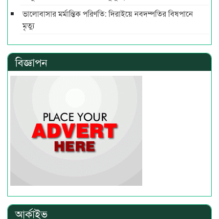
ভালোবাসার মর্মান্তিক পরিণতি: দিরাইয়ে নবদম্পতির বিষপানে
মৃত্যু
বিজ্ঞাপন
আর্কাইভ