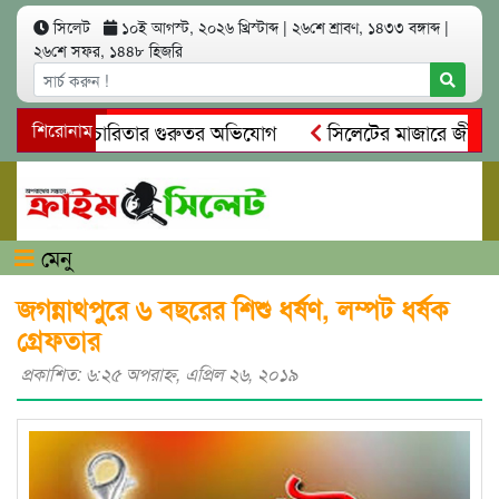
সিলেট
১০ই আগস্ট, ২০২৬ খ্রিস্টাব্দ
|
২৬শে শ্রাবণ, ১৪৩৩ বঙ্গাব্দ
|
২৬শে সফর, ১৪৪৮ হিজরি
িয়ম ও স্বেচ্ছাচারিতার গুরুতর অভিযোগ
শিরোনাম
সিলেটের মাজারে জীবনের 
্ধান, দলিল ফাঁস
গোয়াইনঘাটে প্রেমের ফাঁদে তরুণী পাচার: মাদকাস
মেনু
জগন্নাথপুরে ৬ বছরের শিশু ধর্ষণ, লম্পট ধর্ষক
গ্রেফতার
প্রকাশিত: ৬:২৫ অপরাহ্ণ, এপ্রিল ২৬, ২০১৯