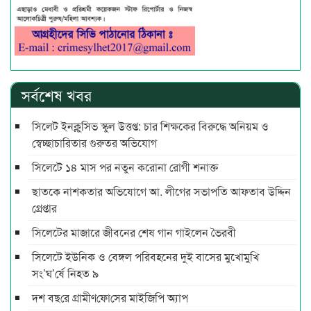
সর্বশেষ খবর
সিলেট ইনক্লুসিভ স্কুল উত্তপ্ত: চার শিক্ষকের বিরুদ্ধে অনিয়ম ও
স্বেচ্ছাচারিতার গুরুতর অভিযোগ
সিলেটে ১৪ মাস পর নতুন করোনা রোগী শনাক্ত
ছাতকে নাশকতার অভিযোগে আ. লীগের সভাপ‌তি আফতাব উদ্দিন
গ্রেপ্তার
সিলেটের মাজারে জীবনের শেষ গান গাইলেন ভৈরবী
সিলেটে ইউনিক ও বেঙ্গল পরিবহনের দুই বাসের মুখোমুখি
সং’ঘ’র্ষে নিহত ৯
দশ বছ‌রে গ্রামীণ‌ফো‌সের মাইজিপি অ্যাপ