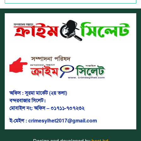
অফিস : সুরমা মার্কেট (২য় তলা)
বন্দরবাজার সিলেট।
মোবাইল নং: অফিস – ০১৭১১-৭০৭২৩২
ই-মেইল : crimesylhet2017@gmail.com
Design and developed by
best-bd