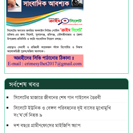
সর্বশেষ খবর
সিলেটের মাজারে জীবনের শেষ গান গাইলেন ভৈরবী
সিলেটে ইউনিক ও বেঙ্গল পরিবহনের দুই বাসের মুখোমুখি
সং’ঘ’র্ষে নিহত ৯
দশ বছ‌রে গ্রামীণ‌ফো‌সের মাইজিপি অ্যাপ