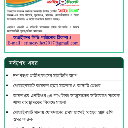
সর্বশেষ খবর
দশ বছ‌রে গ্রামীণ‌ফো‌সের মাইজিপি অ্যাপ
গোয়াইনঘাটে কামরুল হত্যা মামলায় ৪ আসামি গ্রেপ্তার
জাফলংয়ে এনজিওর ৬৪ লাখ টাকা আত্মসাতের অভিযোগে সাবেক
শাখা ব্যবস্থাপকের বিরুদ্ধে মামলা
গোয়াইনঘাট থানায় যোগদানের প্রথম মাসেই রেঞ্জের শ্রেষ্ঠ ওসি
ওমর ফারুক