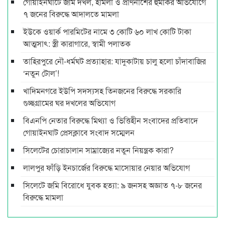
গোয়াইনঘাটে জমি দখল, হামলা ও প্রাণনাশের হুমকির অভিযোগে
৭ জনের বিরুদ্ধে আদালতে মামলা
ইউকে ওয়ার্ক পারমিটের নামে ৩ কোটি ৬০ লাখ কোটি টাকা
আত্মসাৎ: স্ত্রী কারাগারে, স্বামী পলাতক
তাহিরপুরে নৌ-ধর্মঘট প্রত্যাহার: যাদুকাটায় চালু হলো চাঁদাবাজির
‘নতুন টোল’!
খাদিমনগরে ইউপি সদস্যসহ তিনজনের বিরুদ্ধে সরকারি
গুচ্ছগ্রামের ঘর দখলের অভিযোগ
বিএনপি নেতার বিরুদ্ধে মিথ্যা ও ভিত্তিহীন সংবাদের প্রতিবাদে
গোয়াইনঘাট প্রেসক্লাবে সংবাদ সম্মেলন
সিলেটের চোরাচালান সাম্রাজ্যের নতুন নিয়ন্ত্রক কারা?
লালপুর ফাঁড়ি ইনচার্জের বিরুদ্ধে মাসোয়ার নেয়ার অভিযোগ
সিলেটে জমি বিরোধে যুবক হত্যা: ৯ জনসহ অজ্ঞাত ৭-৮ জনের
বিরুদ্ধে মামলা