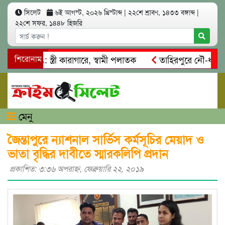
সিলেট
৬ই আগস্ট, ২০২৬ খ্রিস্টাব্দ
|
২২শে শ্রাবণ, ১৪৩৩ বঙ্গাব্দ
|
২২শে সফর, ১৪৪৮ হিজরি
্মসাৎ: স্ত্রী কারাগারে, স্বামী পলাতক
শিরোনাম
তাহিরপুরে নৌ-ধর্মঘট প্র
কদের মারধর
নগরীতে কোটি টাকার সম্পত্তি দখলের চেষ্টা: গ্রেফতা
মেনু
জৈন্তাপুরে ন্যাশনাল সার্ভিস কর্মসূচির মেয়াদ ও
ভাতা বৃদ্ধির দাবীতে স্মারকলিপি প্রদান
প্রকাশিত: ৩:৩৬ অপরাহ্ণ, ফেব্রুয়ারি ২২, ২০১৯