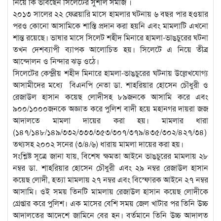
নিয়ে কি ভাবছেন সিলেটের সুশীল সমাজ ।
২০১৩ সালের ২২ ফেব্রয়ারি মাসে হামলার ঘটনায় ৬ বছর পার হওয়ার
পরও কোনো আসামিকে শাস্তি প্রদান করা হয়নি এবং মামলাটি এখনো
শান্ত রয়েছে। ভাষার মাসে সিলেট শহীদ মিনারে হামলা-ভাঙচুরের ঘটনা
তখন দেশব্যাপী ব্যাপক আলোচিত হয়। সিলেটে এ নিয়ে তীব্র
আন্দোলন ও নিন্দার ঝড় ওঠে।
সিলেটের কেন্দ্রীয় শহীদ মিনারে হামলা-ভাঙচুরের ঘটনায় উল্লেখযোগ্য
আসামীদের মধ্যে বিএনপি নেতা ডা. শাহরিয়ার হোসেন চৌধুরী ও
রেজাউল হাসান কয়েছ লোদীসহ ৮৯জনকে আসামি করে এবং
৯০০/১০০০জনকে অজ্ঞাত করে পুলিশ বাদী হয়ে মহানগর দায়রা জজ
আদালতে মামলা দায়ের করা হয়। মামলার ধারা
(১৪৭/১৪৮/১৪৯/৩৩২/৩৩৩/৩৫৩/৩০৭/৩৭৯/৪৩৫/৩০২/৪২৭/৩৪)
তথ্যসহ ২০০২ সনের (৩/৪/৬) ধারায় মামলা দায়ের করা হয়।
সংশ্লিষ্ট সূত্রে জানা যায়, বিশেষ ক্ষমতা আইনে ভাঙচুরের মামলায় ২৮
নম্বর ডা. শাহরিয়ার হোসেন চৌধুরী এবং ২৯ নম্বর রেজাউল হাসান
কয়েছ লোদী, হত্যা মামলায় ২৭ নম্বর এবং বিস্ফোরক আইনে ২৭ নম্বর
আসামি। ওই সময় তিনটি মামলায় রেজাউল হাসান কয়েছ লোদীকে
গ্রেপ্তার করে পুলিশ। এক মাসের বেশি সময় জেল খাটার পর তিনি উচ্চ
আদালতের আদেশে জামিনে বের হন। বর্তমানে তিনি উচ্চ আদালত