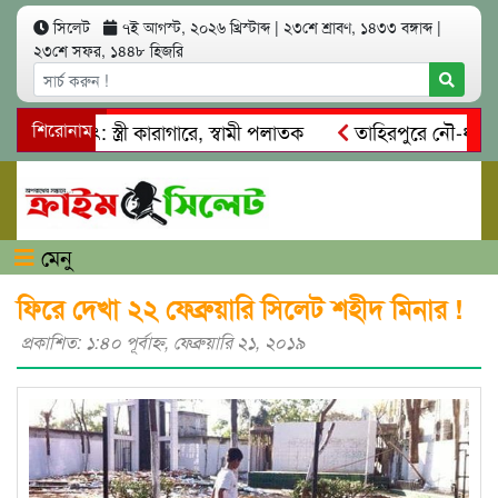
সিলেট
৭ই আগস্ট, ২০২৬ খ্রিস্টাব্দ
|
২৩শে শ্রাবণ, ১৪৩৩ বঙ্গাব্দ
|
২৩শে সফর, ১৪৪৮ হিজরি
্মসাৎ: স্ত্রী কারাগারে, স্বামী পলাতক
শিরোনাম
তাহিরপুরে নৌ-ধর্মঘট প্র
কদের মারধর
নগরীতে কোটি টাকার সম্পত্তি দখলের চেষ্টা: গ্রেফতা
মেনু
ফিরে দেখা ২২ ফেব্রুয়ারি সিলেট শহীদ মিনার !
প্রকাশিত: ১:৪০ পূর্বাহ্ণ, ফেব্রুয়ারি ২১, ২০১৯