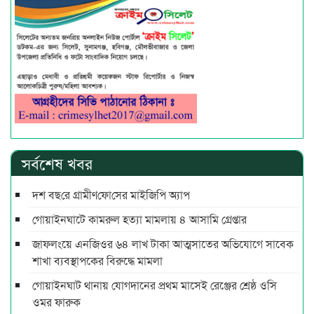
সর্বশেষ খবর
দশ বছ‌রে গ্রামীণ‌ফো‌সের মাইজিপি অ্যাপ
গোয়াইনঘাটে কামরুল হত্যা মামলায় ৪ আসামি গ্রেপ্তার
জাফলংয়ে এনজিওর ৬৪ লাখ টাকা আত্মসাতের অভিযোগে সাবেক
শাখা ব্যবস্থাপকের বিরুদ্ধে মামলা
গোয়াইনঘাট থানায় যোগদানের প্রথম মাসেই রেঞ্জের শ্রেষ্ঠ ওসি
ওমর ফারুক