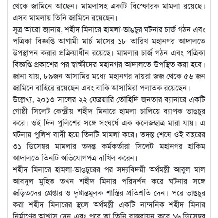
থেকে জামিনে আছেন। মামলাসহ একটি বিস্ফোরক মামলা রয়েছে।
এসব মামলায় তিনি জামিনে রয়েছেন।
সূত্র আরো জানায়, শহীদ মিনারে হামলা-ভাঙচুর ঘটনার চার্জ গঠন এবং
পত্রিকা বিজ্ঞপ্তি আগামী মার্চ মাসের ১৮ তারিখ মহানগর আদালতে
উপস্থাপন করার প্রক্রিয়াধীন রয়েছে। মামলার চার্জ গঠন এবং পত্রিকা
বিজ্ঞপ্তি প্রকাশের পর স্বাক্ষীদের মহানগর আদালতে উপস্থিত করা হবে।
জানা যায়, ৮৯জন আসামির মধ্যে মহানগর দায়রা জজ থেকে ৫৬ জন
জামিনে বাহিরে রয়েছেন এবং বাকি আসামিরা পলাতক রয়েছেন।
উল্লেখ্য, ২০১৩ সালের ২২ ফেব্রয়ারি তৌহিদি জনতার ব্যানারে একটি
গোষ্ঠী সিলেট কেন্দ্রীয় শহীদ মিনারে হামলা চালিয়ে ব্যাপক ভাঙচুর
করে। ওই দিন পুলিশের সঙ্গে সংঘর্ষে এক কলেজছাত্র মারা যায়। এ
ঘটনায় পুলিশ বাদী হয়ে তিনটি মামলা করে। তদন্ত শেষে ওই বছরের
৩১ ডিসেম্বর মামলার তদন্ত কর্মকর্তারা সিলেট মহানগর হাকিম
আদালতে তিনটি অভিযোগপত্র দাখিল করেন।
শহীদ মিনারে হামলা-ভাঙচুরের পর সদ্যবিদয়ী অর্থমন্ত্রী আবুল মাল
আবদুল মুহিত তখন শহীদ মিনার পরিদর্শন করে ঘটনার সঙ্গে
জড়িতদের গ্রেপ্তার ও দৃষ্টান্তমূলক শাস্তির প্রতিশ্রতি দেন। পরে ভাঙচুর
করা শহীদ মিনারের স্থলে অর্থমন্ত্রী একটি নান্দনিক শহীদ মিনার
নির্মাণের আশ্বাস দেন এবং পরে তা তিনি বাস্তবায়ন করে ১৬ ডিসেম্বর