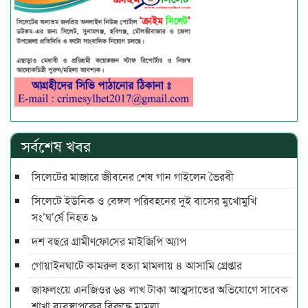
সর্বশেষ খবর
সিলেটের মাজারে জীবনের শেষ গান গাইলেন ভৈরবী
সিলেটে ইউনিক ও বেঙ্গল পরিবহনের দুই বাসের মুখোমুখি
সং’ঘ’র্ষে নিহত ৯
দশ বছ‌রে গ্রামীণ‌ফো‌সের মাইজিপি অ্যাপ
গোয়াইনঘাটে কামরুল হত্যা মামলায় ৪ আসামি গ্রেপ্তার
জাফলংয়ে এনজিওর ৬৪ লাখ টাকা আত্মসাতের অভিযোগে সাবেক
শাখা ব্যবস্থাপকের বিরুদ্ধে মামলা