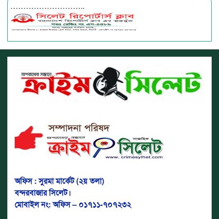
………………………..
অফিস : সুরমা মার্কেট (২য় তলা)
বন্দরবাজার সিলেট।
মোবাইল নং: অফিস – ০১৭১১-৭০৭২৩২