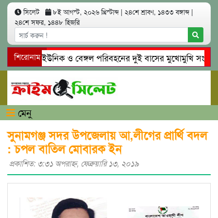
সিলেট
৮ই আগস্ট, ২০২৬ খ্রিস্টাব্দ
|
২৪শে শ্রাবণ, ১৪৩৩ বঙ্গাব্দ
|
২৪শে সফর, ১৪৪৮ হিজরি
সিলেটে ইউনিক ও বেঙ্গল পরিবহনের দুই বাসের মুখোমুখি সং’ঘ’র্ষে 
শিরোনাম
গোয়াইনঘাটে প্রেমের ফাঁদে তরুণী পাচার: মাদকাসক্ত রিমালকে গ্রেপ্তা
মেনু
সুনামগঞ্জ সদর উপজেলায় আ,লীগের প্রার্থি বদল
: চপল বাতিল মোবারক ইন
প্রকাশিত: ৩:৩১ অপরাহ্ণ, ফেব্রুয়ারি ১৩, ২০১৯