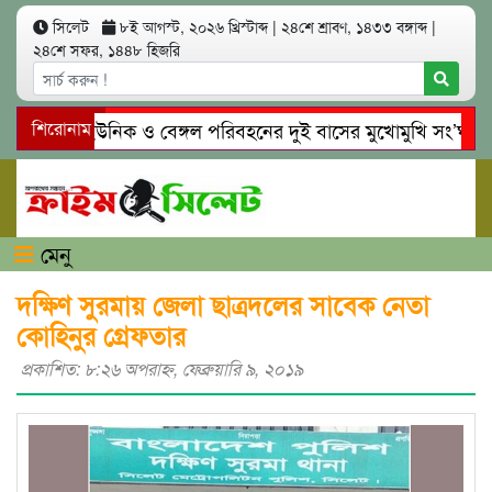
সিলেট
৮ই আগস্ট, ২০২৬ খ্রিস্টাব্দ
|
২৪শে শ্রাবণ, ১৪৩৩ বঙ্গাব্দ
|
২৪শে সফর, ১৪৪৮ হিজরি
সিলেটে ইউনিক ও বেঙ্গল পরিবহনের দুই বাসের মুখোমুখি সং’ঘ’র্ষে ন
শিরোনাম
গোয়াইনঘাটে প্রেমের ফাঁদে তরুণী পাচার: মাদকাসক্ত রিমালকে গ্রেপ্তারে
মেনু
দক্ষিণ সুরমায় জেলা ছাত্রদলের সাবেক নেতা
কোহিনুর গ্রেফতার
প্রকাশিত: ৮:২৬ অপরাহ্ণ, ফেব্রুয়ারি ৯, ২০১৯