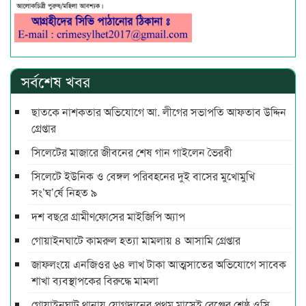
সর্বশেষ খবর
ছাতকে নাশকতার অভিযোগে আ. লীগের সভাপ‌তি আফতাব উদ্দিন
গ্রেপ্তার
সিলেটের মাজারে জীবনের শেষ গান গাইলেন ভৈরবী
সিলেটে ইউনিক ও বেঙ্গল পরিবহনের দুই বাসের মুখোমুখি
সং’ঘ’র্ষে নিহত ৯
দশ বছ‌রে গ্রামীণ‌ফো‌সের মাইজিপি অ্যাপ
গোয়াইনঘাটে কামরুল হত্যা মামলায় ৪ আসামি গ্রেপ্তার
জাফলংয়ে এনজিওর ৬৪ লাখ টাকা আত্মসাতের অভিযোগে সাবেক
শাখা ব্যবস্থাপকের বিরুদ্ধে মামলা
গোয়াইনঘাট থানায় যোগদানের প্রথম মাসেই রেঞ্জের শ্রেষ্ঠ ওসি