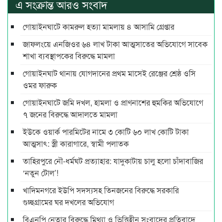
এ সংক্রান্ত আরও সংবাদ
গোয়াইনঘাটে কামরুল হত্যা মামলায় ৪ আসামি গ্রেপ্তার
জাফলংয়ে এনজিওর ৬৪ লাখ টাকা আত্মসাতের অভিযোগে সাবেক
শাখা ব্যবস্থাপকের বিরুদ্ধে মামলা
গোয়াইনঘাট থানায় যোগদানের প্রথম মাসেই রেঞ্জের শ্রেষ্ঠ ওসি
ওমর ফারুক
গোয়াইনঘাটে জমি দখল, হামলা ও প্রাণনাশের হুমকির অভিযোগে
৭ জনের বিরুদ্ধে আদালতে মামলা
ইউকে ওয়ার্ক পারমিটের নামে ৩ কোটি ৬০ লাখ কোটি টাকা
আত্মসাৎ: স্ত্রী কারাগারে, স্বামী পলাতক
তাহিরপুরে নৌ-ধর্মঘট প্রত্যাহার: যাদুকাটায় চালু হলো চাঁদাবাজির
‘নতুন টোল’!
খাদিমনগরে ইউপি সদস্যসহ তিনজনের বিরুদ্ধে সরকারি
গুচ্ছগ্রামের ঘর দখলের অভিযোগ
বিএনপি নেতার বিরুদ্ধে মিথ্যা ও ভিত্তিহীন সংবাদের প্রতিবাদে