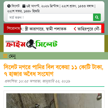
সিলেট
৬ই আগস্ট, ২০২৬ খ্রিস্টাব্দ
|
২২শে শ্রাবণ, ১৪৩৩ বঙ্গাব্দ
|
২২শে সফর, ১৪৪৮ হিজরি
ত্মসাৎ: স্ত্রী কারাগারে, স্বামী পলাতক
শিরোনাম
তাহিরপুরে নৌ-ধর্মঘট প্
িকদের মারধর
নগরীতে কোটি টাকার সম্পত্তি দখলের চেষ্টা: গ্রেফত
মেনু
সিলেট নগরে পানির বিল বকেয়া ১১ কোটি টাকা,
৭ হাজার অবৈধ সংযোগ
প্রকাশিত: ১০:২৫ অপরাহ্ণ, জানুয়ারি ২২, ২০১৯