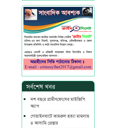
সর্বশেষ খবর
দশ বছ‌রে গ্রামীণ‌ফো‌সের মাইজিপি
অ্যাপ
গোয়াইনঘাটে কামরুল হত্যা মামলায়
৪ আসামি গ্রেপ্তার