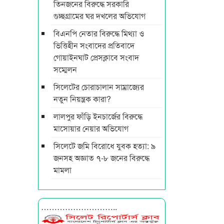
তিনজনের বিরুদ্ধে সরকারি
গুচ্ছগ্রামের ঘর দখলের অভিযোগ
বিএনপি নেতার বিরুদ্ধে মিথ্যা ও
ভিত্তিহীন সংবাদের প্রতিবাদে
গোয়াইনঘাট প্রেসক্লাবে সংবাদ
সম্মেলন
সিলেটের চোরাচালান সাম্রাজ্যের
নতুন নিয়ন্ত্রক কারা?
লালপুর ফাঁড়ি ইনচার্জের বিরুদ্ধে
মাসোয়ার নেয়ার অভিযোগ
সিলেটে জমি বিরোধে যুবক হত্যা: ৯
জনসহ অজ্ঞাত ৭-৮ জনের বিরুদ্ধে
মামলা
………………………..