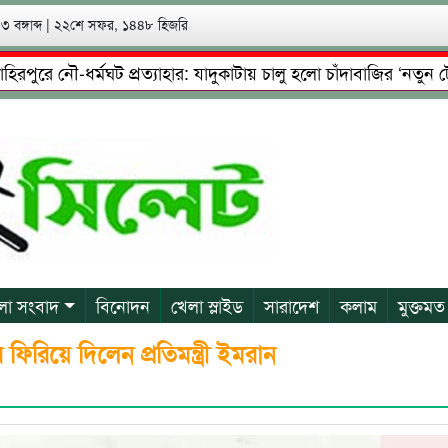
 বঙ্গাব্দ
|
২২শে সফর, ১৪৪৮ হিজরি
ে নৌ-ধর্মঘট প্রত্যাহার: যাদুকাটায় চালু হলো চাঁদাবাজির ‘নতুন টোল’!
েষ্টা: গ্রেফতারের পর জামিনে মূক্ত রাসেল, আতঙ্কে পরিবার
প্রে
লা সংবাদ
বিনোদন
খেলা স্লাইড
সারাদেশ
কলাম
মুক্তমত
ফিরিয়ে দিলেন প্রতিমন্ত্রী ইমরান