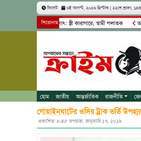
সিলেট
৬ই আগস্ট, ২০২৬ খ্রিস্টাব্দ
|
২২শে শ্রাবণ, ১৪৩৩
খ কোটি টাকা আত্মসাৎ: স্ত্রী কারাগারে, স্বামী পলাতক
শিরোনাম
তাহিরপুর
দাবাজি ও শ্রমিকদের মারধর
নগরীতে কোটি টাকার সম্পত্তি দখলের চ
হোম
জাতীয়
আন্তর্জাতিক
রাজনীতি
জে
গোয়াইনঘাটের ওসির ট্রাক ভর্তি উপহার 
প্রকাশিত: ৮:৪৫ অপরাহ্ণ, জানুয়ারি ১৭, ২০১৯