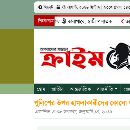
সিলেট
৭ই আগস্ট, ২০২৬ খ্রিস্টাব্দ
|
২৩শে শ্রাবণ, ১৪৩৩
খ কোটি টাকা আত্মসাৎ: স্ত্রী কারাগারে, স্বামী পলাতক
শিরোনাম
তাহিরপুর
াবাজি ও শ্রমিকদের মারধর
নগরীতে কোটি টাকার সম্পত্তি দখলের চ
হোম
জাতীয়
আন্তর্জাতিক
রাজনীতি
জে
পুলিশের উপর হামলাকারীদের কোনো ছ
প্রকাশিত: ৪:৩৮ অপরাহ্ণ, জানুয়ারি ১৪, ২০১৯