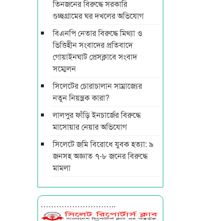
তিনজনের বিরুদ্ধে সরকারি
গুচ্ছগ্রামের ঘর দখলের অভিযোগ
বিএনপি নেতার বিরুদ্ধে মিথ্যা ও
ভিত্তিহীন সংবাদের প্রতিবাদে
গোয়াইনঘাট প্রেসক্লাবে সংবাদ
সম্মেলন
সিলেটের চোরাচালান সাম্রাজ্যের
নতুন নিয়ন্ত্রক কারা?
লালপুর ফাঁড়ি ইনচার্জের বিরুদ্ধে
মাসোয়ার নেয়ার অভিযোগ
সিলেটে জমি বিরোধে যুবক হত্যা: ৯
জনসহ অজ্ঞাত ৭-৮ জনের বিরুদ্ধে
মামলা
………………………..