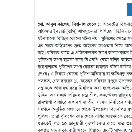
মো. আবুল কাশেম, বিশ্বনাথ থেকে ::
সিলেটের বিশ্বন
অফিসার ইনচার্জ (ওসি) শামসুদ্দোহা পিপিএম। তিনি বল
ঘটনাগুলো বিচ্ছিন কোনো ঘটনা নয়। পুলিশের ক্ষেত্রে 
এর সাথে জড়িতদের দ্রুত আইনের আওতায় নিয়ে আসতে
চাই। রবিবার রাতে এ প্রতিবেদকের সাথে আলাপকালে 
পুলিশের উপর হামলা করে বিএনপি নেতা বশির আহমদকে
রামপাশাতে পুলিশের উপর কোনো হামলার ঘটনা ঘটেছে
দেখব। এ বিষয়ে কোনো পুলিশ অফিসার বা ক্ষতিগ্রস্থ প
প্রসঙ্গত, গেল বছরের ১৮ নভেম্বর রবিবার দুপুরে উপ
সন্তানকে তালাবদ্ধ করে নির্যাতন করা হচ্ছে-এমন 
উদ্দিন, এএসআই পরিমল চন্দ্র শীল, কনস্টেবল রাজু
রামপাশা বাজারে একাদশ জাতীয় সংসদ নির্বাচনে গণফোরাম
সমর্থনে অনুষ্ঠিত পথসভা থেকে উপজেলা বিএনপির য
পুলিশ। তারা পুলিশের কাছ থেকে বশির আহমদকে কেড়ে নি
শুরুতেই গত ১০ জানুয়ারী বৃহষ্পতিবার রাতে মাত্র
কুখ্যাত মাদক কারবারী সুহেল মিয়াকে একটি মামলায় 