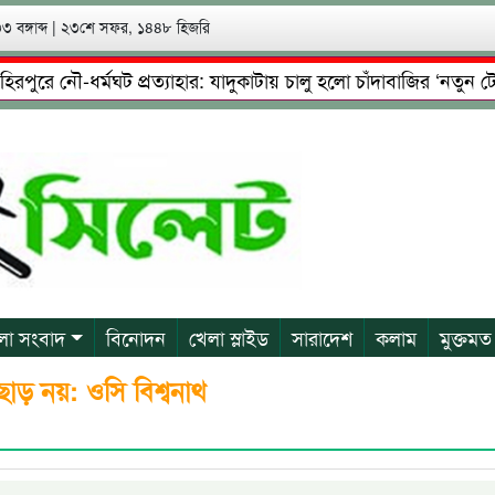
 বঙ্গাব্দ
|
২৩শে সফর, ১৪৪৮ হিজরি
ে নৌ-ধর্মঘট প্রত্যাহার: যাদুকাটায় চালু হলো চাঁদাবাজির ‘নতুন টোল’!
েষ্টা: গ্রেফতারের পর জামিনে মূক্ত রাসেল, আতঙ্কে পরিবার
প্রে
লা সংবাদ
বিনোদন
খেলা স্লাইড
সারাদেশ
কলাম
মুক্তমত
াড় নয়: ওসি বিশ্বনাথ