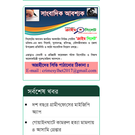
সর্বশেষ খবর
দশ বছ‌রে গ্রামীণ‌ফো‌সের মাইজিপি
অ্যাপ
গোয়াইনঘাটে কামরুল হত্যা মামলায়
৪ আসামি গ্রেপ্তার