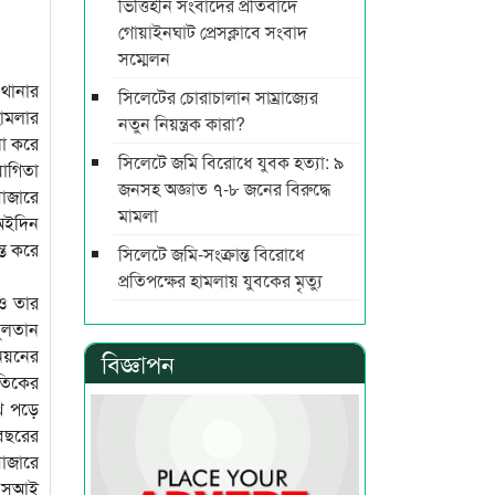
ভিত্তিহীন সংবাদের প্রতিবাদে
গোয়াইনঘাট প্রেসক্লাবে সংবাদ
সম্মেলন
থানার
সিলেটের চোরাচালান সাম্রাজ্যের
হামলার
নতুন নিয়ন্ত্রক কারা?
না করে
সিলেটে জমি বিরোধে যুবক হত্যা: ৯
োগিতা
জনসহ অজ্ঞাত ৭-৮ জনের বিরুদ্ধে
াজারে
মামলা
 অইদিন
ত করে
সিলেটে জমি-সংক্রান্ত বিরোধে
প্রতিপক্ষের হামলায় যুবকের মৃত্যু
 ও তার
সুলতান
নিয়নের
বিজ্ঞাপন
রতিকের
ে পড়ে
 বছরের
াজারে
র এসআই