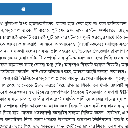
🖶
াথে পুলিশের উপর হামলাকারীদের কোনো ছাড় দেয়া হবে না বলে জানিয়েছেন 
েন, মনুকোপা ও বৈরাগী বাজারে পুলিশের উপর হামলার ঘটনা ষ্পর্শকাতর। এই 
সব জায়গায়ই এমনটি হয়। এই দুটি হামলার ঘটনাকে খুবই গুরুত্বের সাথে বিবেচ
 আমরা কাজ করছি। এ জন্যে আপনাদেরও (সাংবাদিকদের) সর্বাত্মক সহয
তিনি এসব কথা বলেন। এসময় গেল বছরের ২৭ ডিসেম্বর উপজেলার রামপাশা ব
 কেড়ে নেয়ার ঘটনাটি সম্পর্কে তার দৃষ্টি আকর্ষণ করা হলে তিনি বলেন,
 বলে আমাদের কাছে কোনো তথ্য নেই। তারপরও বিষয়টি আমলে নিয়েছি। তদন্
ক্ষ অভিযোগ করেনি। যদি কেউ অভিযোগ করে, তাহলে আইনী ব্যবস্থা নেয়া হবে।
জেলা অলংকারী ইউনিয়নের মনুকোপা গ্রামের আবদুর রউফের বাড়িতে এক গৃহবধু
অভিযোগ পেয়ে তাদেরকে উদ্ধার করতে গিয়ে হামলার শিকার হন থানার এসআই 
সহ বেশ কয়েকজন। ২৭ ডিসেম্বর বৃহষ্পতিবার বিকেলে উপজেলার রামপাশা ইউ
 মনোনিত ও জাতীয় ঐক্যফ্রন্ট সমর্থিত প্রার্থী মোকাব্বির খানের সূর্য প্
ুগ্ম সম্পাদক বশির আহমদকে আটক করে বিএনপি নেতাকর্মীদের হামলার মুখ
য়ে যায়। অনেক প্রত্যক্ষদর্শী ঘটনাটির সত্যতা নিশ্চিত করেন। সর্বশেষ, এ
 ৩জন কনস্টেবল নিয়ে সাদাপোষাকে উপজেলার রামপাশা ইউনিয়নের বৈরাগী ব
গ্রেফতার করতে গিয়ে তার নেতৃত্বেই মাদকসেবীদের হামলার শিকার হন থানা