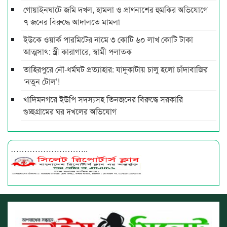
গোয়াইনঘাটে জমি দখল, হামলা ও প্রাণনাশের হুমকির অভিযোগে
৭ জনের বিরুদ্ধে আদালতে মামলা
ইউকে ওয়ার্ক পারমিটের নামে ৩ কোটি ৬০ লাখ কোটি টাকা
আত্মসাৎ: স্ত্রী কারাগারে, স্বামী পলাতক
তাহিরপুরে নৌ-ধর্মঘট প্রত্যাহার: যাদুকাটায় চালু হলো চাঁদাবাজির
‘নতুন টোল’!
খাদিমনগরে ইউপি সদস্যসহ তিনজনের বিরুদ্ধে সরকারি
গুচ্ছগ্রামের ঘর দখলের অভিযোগ
………………………..