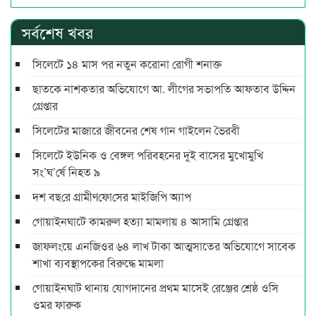
সর্বশেষ খবর
সিলেটে ১৪ মাস পর নতুন করোনা রোগী শনাক্ত
ছাতকে নাশকতার অভিযোগে আ. লীগের সভাপ‌তি আফতাব উদ্দিন
গ্রেপ্তার
সিলেটের মাজারে জীবনের শেষ গান গাইলেন ভৈরবী
সিলেটে ইউনিক ও বেঙ্গল পরিবহনের দুই বাসের মুখোমুখি
সং’ঘ’র্ষে নিহত ৯
দশ বছ‌রে গ্রামীণ‌ফো‌সের মাইজিপি অ্যাপ
গোয়াইনঘাটে কামরুল হত্যা মামলায় ৪ আসামি গ্রেপ্তার
জাফলংয়ে এনজিওর ৬৪ লাখ টাকা আত্মসাতের অভিযোগে সাবেক
শাখা ব্যবস্থাপকের বিরুদ্ধে মামলা
গোয়াইনঘাট থানায় যোগদানের প্রথম মাসেই রেঞ্জের শ্রেষ্ঠ ওসি
ওমর ফারুক