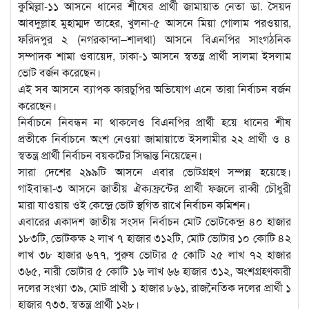
কুমিল্লা-১১ আসনে ধানের শীষের প্রার্থী জামায়াত নেতা ডা. সৈয়দ
আবদুল্লাহ মুহাম্মদ তাহের, খুলনা-৫ আসনে মিয়া গোলাম পরওয়ার,
ফরিদপুর ২ (নগরকান্দা–শালথা) আসনে বিএনপির সাংগঠনিক
সম্পাদক শামা ওবায়েদ, ঢাকা-১ আসনে স্বতন্ত্র প্রার্থী সালমা ইসলাম
ভোট বর্জন করেছেন।
এই সব আসনে ব্যাপক কারচুপির অভিযোগ এনে তারা নির্বাচন বর্জন
করেছেন।
নির্বাচনে নিবন্ধন না থাকলেও বিএনপির প্রার্থী হয়ে ধানের শীষ
প্রতীকে নির্বাচনে অংশ নেওয়া জামায়াতে ইসলামীর ২২ প্রার্থী ও ৪
স্বতন্ত্র প্রার্থী নির্বাচন বয়কটের সিদ্ধান্ত নিয়েছেন।
সারা দেশের ২৯৯টি আসনে এবার ভোটগ্রহণ সম্পন্ন হয়েছে।
গাইবান্ধা-৩ আসনে জাতীয় ঐক্যফ্রন্টের প্রার্থী ফজলে রাব্বী চৌধুরী
মারা যাওয়ায় ওই কেন্দ্রে ভোট স্থগিত রাখে নির্বাচন কমিশন।
এবারের একাদশ জাতীয় সংসদ নির্বাচন মোট ভোটকেন্দ্র ৪০ হাজার
১৮৩টি, ভোটকক্ষ ২ লাখ ৭ হাজার ৩১২টি, মোট ভোটার ১০ কোটি ৪২
লাখ ৩৮ হাজার ৬৭৭, পুরুষ ভোটার ৫ কোটি ২৫ লাখ ৭২ হাজার
৩৬৫, নারী ভোটার ৫ কোটি ১৬ লাখ ৬৬ হাজার ৩১২, অংশগ্রহণকারী
দলের সংখ্যা ৩৯, মোট প্রার্থী ১ হাজার ৮৬১, রাজনৈতিক দলের প্রার্থী ১
হাজার ৭৩৩, স্বতন্ত্র প্রার্থী ১২৮।