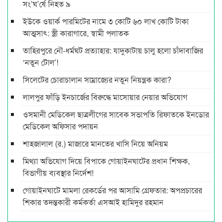
সং’ঘ’র্ষে নিহত ৯
ইউকে ওয়ার্ক পারমিটের নামে ৩ কোটি ৬০ লাখ কোটি টাকা
আত্মসাৎ: স্ত্রী কারাগারে, স্বামী পলাতক
তাহিরপুরে নৌ-ধর্মঘট প্রত্যাহার: যাদুকাটায় চালু হলো চাঁদাবাজির
‘নতুন টোল’!
সিলেটের চোরাচালান সাম্রাজ্যের নতুন নিয়ন্ত্রক কারা?
লালপুর ফাঁড়ি ইনচার্জের বিরুদ্ধে মাসোয়ার নেয়ার অভিযোগ
ওসমানী মেডিকেল ছাত্রলীগের সাবেক সভাপতি রিফাতকে ইনডোর
মেডিকেল অফিসার পদায়ন
শাহজালাল (র.) মাজারে মানতের খাসি নিয়ে অনিয়ম
মিথ্যা অভিযোগ দিয়ে বিপাকে গোয়াইনঘাটের প্রধান শিক্ষক,
বিভাগীয় ব্যবস্থার নির্দেশ!
গোয়াইনঘাটে মামলা রেকর্ডের পর আসামি গ্রেফতার: অপপ্রচারের
শিকার তদন্তকারী কর্মকর্তা এসআই হামিদুর রহমান