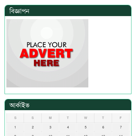
বিজ্ঞাপন
আর্কাইভ
S
S
M
T
W
T
F
1
2
3
4
5
6
7
8
9
10
11
12
13
14