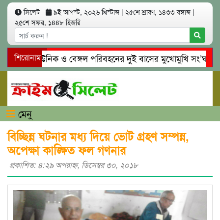
সিলেট
৯ই আগস্ট, ২০২৬ খ্রিস্টাব্দ
|
২৫শে শ্রাবণ, ১৪৩৩ বঙ্গাব্দ
|
২৫শে সফর, ১৪৪৮ হিজরি
িলেটে ইউনিক ও বেঙ্গল পরিবহনের দুই বাসের মুখোমুখি সং’ঘ’র্ষে নি
শিরোনাম
োয়াইনঘাটে প্রেমের ফাঁদে তরুণী পাচার: মাদকাসক্ত রিমালকে গ্রেপ্তারের
মেনু
বিচ্ছিন্ন ঘটনার মধ্য দিয়ে ভোট গ্রহণ সম্পন্ন,
অপেক্ষা কাঙ্ক্ষিত ফল গণনার
প্রকাশিত: ৪:২৯ অপরাহ্ণ, ডিসেম্বর ৩০, ২০১৮