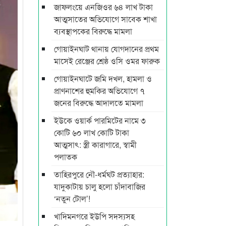
জাফলংয়ে এনজিওর ৬৪ লাখ টাকা
আত্মসাতের অভিযোগে সাবেক শাখা
ব্যবস্থাপকের বিরুদ্ধে মামলা
গোয়াইনঘাট থানায় যোগদানের প্রথম
মাসেই রেঞ্জের শ্রেষ্ঠ ওসি ওমর ফারুক
গোয়াইনঘাটে জমি দখল, হামলা ও
প্রাণনাশের হুমকির অভিযোগে ৭
জনের বিরুদ্ধে আদালতে মামলা
ইউকে ওয়ার্ক পারমিটের নামে ৩
কোটি ৬০ লাখ কোটি টাকা
আত্মসাৎ: স্ত্রী কারাগারে, স্বামী
পলাতক
তাহিরপুরে নৌ-ধর্মঘট প্রত্যাহার:
যাদুকাটায় চালু হলো চাঁদাবাজির
‘নতুন টোল’!
খাদিমনগরে ইউপি সদস্যসহ