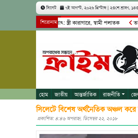
সিলেট
৭ই আগস্ট, ২০২৬ খ্রিস্টাব্দ
|
২৩শে শ্রাবণ, ১৪৩৩
 কোটি টাকা আত্মসাৎ: স্ত্রী কারাগারে, স্বামী পলাতক
শিরোনাম
তাহিরপুরে 
বাজি ও শ্রমিকদের মারধর
নগরীতে কোটি টাকার সম্পত্তি দখলের চে
হোম
জাতীয়
আন্তর্জাতিক
রাজনীতি
জে
সিলেটে বিশেষ অর্থনৈতিক অঞ্চল করে 
প্রকাশিত: ৪:৪৬ অপরাহ্ণ, ডিসেম্বর ২২, ২০১৮