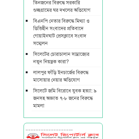
তিনজনের বিরুদ্ধে সরকারি
গুচ্ছগ্রামের ঘর দখলের অভিযোগ
বিএনপি নেতার বিরুদ্ধে মিথ্যা ও
ভিত্তিহীন সংবাদের প্রতিবাদে
গোয়াইনঘাট প্রেসক্লাবে সংবাদ
সম্মেলন
সিলেটের চোরাচালান সাম্রাজ্যের
নতুন নিয়ন্ত্রক কারা?
লালপুর ফাঁড়ি ইনচার্জের বিরুদ্ধে
মাসোয়ার নেয়ার অভিযোগ
সিলেটে জমি বিরোধে যুবক হত্যা: ৯
জনসহ অজ্ঞাত ৭-৮ জনের বিরুদ্ধে
মামলা
………………………..