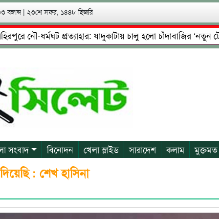
 বঙ্গাব্দ
|
২৩শে সফর, ১৪৪৮ হিজরি
নৌ-ধর্মঘট প্রত্যাহার: যাদুকাটায় চালু হলো চাঁদাবাজির ‘নতুন টোল’!
ষ্টা: গ্রেফতারের পর জামিনে মূক্ত রাসেল, আতঙ্কে পরিবার
প্রেম
লা সংবাদ
বিনোদন
খেলা স্লাইড
সারাদেশ
কলাম
মুক্তমত
দিয়েছি : শেখ হাসিনা