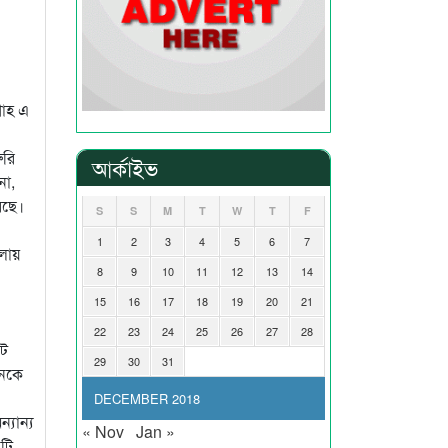
শাহ এ
ুরি
আর্কাইভ
নো,
েছে।
S
S
M
T
W
T
F
1
2
3
4
5
6
7
মলায়
8
9
10
11
12
13
14
15
16
17
18
19
20
21
22
23
24
25
26
27
28
ইট
29
30
31
জনকে
DECEMBER 2018
্যান্য
« Nov
Jan »
িটি