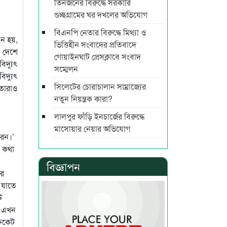
তিনজনের বিরুদ্ধে সরকারি
গুচ্ছগ্রামের ঘর দখলের অভিযোগ
বিএনপি নেতার বিরুদ্ধে মিথ্যা ও
য়ন হয়,
ভিত্তিহীন সংবাদের প্রতিবাদে
 দেশে
গোয়াইনঘাট প্রেসক্লাবে সংবাদ
িদ্যুৎ
সম্মেলন
িদ্যুৎ
সিলেটের চোরাচালান সাম্রাজ্যের
 তারাও
নতুন নিয়ন্ত্রক কারা?
লালপুর ফাঁড়ি ইনচার্জের বিরুদ্ধে
মাসোয়ার নেয়ার অভিযোগ
রেন।’
ব কথা
বিজ্ঞাপন
রে
 যাতে
ট
। এখন
রিকেট