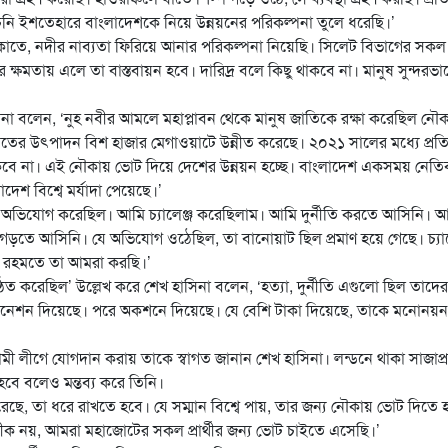
বাচনি ইশতেহারে বাংলাদেশকে নিয়ে উন্নয়নের পরিকল্পনা তুলে ধরেছি।’
ন ঠেকাতে, নদীর নাব্যতা ফিরিয়ে আনার পরিকল্পনা নিয়েছি। সিলেট বিভাগের সকল
ক্ষমতায় এলে তা বাস্তবায়ন হবে। দারিদ্র বলে কিছু থাকবে না। মানুষ সুন্দরভা
াসিনা বলেন, ‘নুহ নবীর আমলে মহাপ্লাবন থেকে মানুষ জাতিকে রক্ষা করেছিল নৌ
যুতের উৎপাদন বিশ হাজার মেগাওয়াটে উন্নীত করেছে। ২০২১ সালের মধ্যে প্রতি
বে না। এই নৌকায় ভোট দিয়ে দেশের উন্নয়ন হচ্ছে। বাংলাদেশ একসময় নেতি
েশ বিশ্বে মর্যাদা পেয়েছে।’
নীতির অভিযোগ করেছিল। আমি চ্যালেঞ্জ করেছিলাম। আমি দুর্নীতি করতে আসিনি। 
 গড়তে আসিনি। যে অভিযোগ ওঠেছিল, তা বানোয়াট ছিল প্রমাণ হয়ে গেছে। চ্যাল
হর রহমতে তা আমরা করছি।’
িত করেছিল’ উল্লেখ করে শেখ হাসিনা বলেন, ‘হত্যা, দুর্নীতি এগুলো ছিল তাদের
মিনেশন দিয়েছে। পরে অকশনে দিয়েছে। যে বেশি টাকা দিয়েছে, তাকে মনোনয়ন
লীগে যোগদান করায় তাকে স্বাগত জানান শেখ হাসিনা। লন্ডনে থাকা সাজাপ্রাপ
বে বলেও মন্তব্য করে তিনি।
করেছে, তা ধরে রাখতে হবে। যে সম্মান বিশ্বে পায়, তার জন্য নৌকায় ভোট দিতে 
ীক নয়, আমরা মহাজোটের সকল প্রার্থীর জন্য ভোট চাইতে এসেছি।’