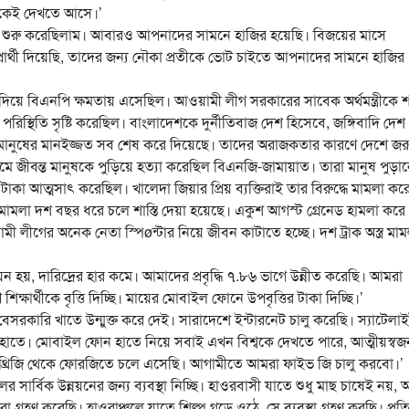
অনেকেই দেখতে আসে।’
ারণা শুরু করেছিলাম। আবারও আপনাদের সামনে হাজির হয়েছি। বিজয়ের মাসে
ার্থী দিয়েছি, তাদের জন্য নৌকা প্রতীকে ভোট চাইতে আপনাদের সামনে হাজির
া দিয়ে বিএনপি ক্ষমতায় এসেছিল। আওয়ামী লীগ সরকারের সাবেক অর্থমন্ত্রীকে 
্থিতি সৃষ্টি করেছিল। বাংলাদেশকে দুর্নীতিবাজ দেশ হিসেবে, জঙ্গিবাদি দেশ
ের মানুষের মানইজ্জত সব শেষ করে দিয়েছে। তাদের অরাজকতার কারণে দেশে জর
মে জীবন্ত মানুষকে পুড়িয়ে হত্যা করেছিল বিএনজি-জামায়াত। তারা মানুষ পুড়া
র টাকা আত্মসাৎ করেছিল। খালেদা জিয়ার প্রিয় ব্যক্তিরাই তার বিরুদ্ধে মামলা কর
মামলা দশ বছর ধরে চলে শাস্তি দেয়া হয়েছে। একুশ আগস্ট গ্রেনেড হামলা করে
লীগের অনেক নেতা স্পিøন্টার নিয়ে জীবন কাটাতে হচ্ছে। দশ ট্রাক অস্ত্র মা
 হয়, দারিদ্রের হার কমে। আমাদের প্রবৃদ্ধি ৭.৮৬ ভাগে উন্নীত করেছি। আমরা
্ষার্থীকে বৃত্তি দিচ্ছি। মায়ের মোবাইল ফোনে উপবৃত্তির টাকা দিচ্ছি।’
কারি খাতে উন্মুক্ত করে দেই। সারাদেশে ইন্টারনেট চালু করেছি। স্যাটেলা
 হাতে। মোবাইল ফোন হাতে নিয়ে সবাই এখন বিশ্বকে দেখতে পারে, আত্মীয়স্ব
, থ্রিজি থেকে ফোরজিতে চলে এসেছি। আগামীতে আমরা ফাইভ জি চালু করবো।’
 সার্বিক উন্নয়নের জন্য ব্যবস্থা নিচ্ছি। হাওরবাসী যাতে শুধু মাছ চাষেই নয়, অন
া গ্রহণ করেছি। হাওরাঞ্চলে যাতে শিল্প গড়ে ওঠে, সে ব্যবস্থা গ্রহণ করছি। প্রত