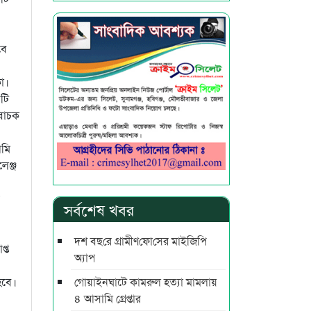
বে
কা।
টি
বাচক
আমি
েঞ্জ
সর্বশেষ খবর
দশ বছ‌রে গ্রামীণ‌ফো‌সের মাইজিপি
্ত
অ্যাপ
গোয়াইনঘাটে কামরুল হত্যা মামলায়
হবে।
৪ আসামি গ্রেপ্তার