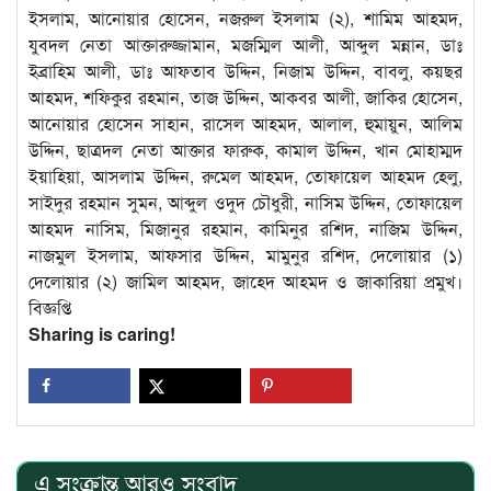
ইসলাম, আনোয়ার হোসেন, নজরুল ইসলাম (২), শামিম আহমদ,
যুবদল নেতা আক্তারুজ্জামান, মজম্মিল আলী, আব্দুল মন্নান, ডাঃ
ইব্রাহিম আলী, ডাঃ আফতাব উদ্দিন, নিজাম উদ্দিন, বাবলু, কয়ছর
আহমদ, শফিকুর রহমান, তাজ উদ্দিন, আকবর আলী, জাকির হোসেন,
আনোয়ার হোসেন সাহান, রাসেল আহমদ, আলাল, হুমায়ুন, আলিম
উদ্দিন, ছাত্রদল নেতা আক্তার ফারুক, কামাল উদ্দিন, খান মোহাম্মদ
ইয়াহিয়া, আসলাম উদ্দিন, রুমেল আহমদ, তোফায়েল আহমদ হেলু,
সাইদুর রহমান সুমন, আব্দুল ওদুদ চৌধুরী, নাসিম উদ্দিন, তোফায়েল
আহমদ নাসিম, মিজানুর রহমান, কামিনুর রশিদ, নাজিম উদ্দিন,
নাজমুল ইসলাম, আফসার উদ্দিন, মামুনুর রশিদ, দেলোয়ার (১)
দেলোয়ার (২) জামিল আহমদ, জাহেদ আহমদ ও জাকারিয়া প্রমুখ।
বিজ্ঞপ্তি
Sharing is caring!
এ সংক্রান্ত আরও সংবাদ