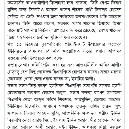
ক্ষমতাসীন আওয়ামীলীগ দিশেহারা হয়ে পড়েছে। তিনি বেগম জিয়ার
মুক্তির জন্য সিলেট-৪ আসনে ধানের শীষের প্রার্থী দিলদার হোসেন
সেলিম-কে ভোট দেওয়ার জন্য সর্বস্তরের জনসাধারনের প্রতি আহবান
জানান। তিনি আরো বলেন, সরকার বেগম খালেদা জিয়াকে মিথ্যা
বানোয়াট মামলায় নির্জন কারাগারে বন্দি করে রেখেছে। বেগম খালেদা
জিয়া সহ সকল রাজবন্দির মুক্তি কামনা করেছেন।
গত ১৩ ডিসেম্বর বৃহস্পতিবার গোয়াইনঘাট উপজেলার ফতেপুর
ইউনিয়নের রামনগর বিএনপি আয়োজিত সভায় প্রধান অতিথির
বক্তব্যে তিনি উপরোক্ত কথা বলেন।
সভায় সেন্টার কমিটি গঠন করা হয় এবং আওয়ামীলীগ আমির আলীর
নেতৃত্বে বেশ কিছু লোকজন বিএনপিতে যোগদান করেন। সভার শুরুতে
কোরআন থেকে তেলাওয়াত করেন ডাঃ ইব্রাহিম আলী।
সভায় সভাপতিত্ব করেন ইউনিয়ন বিএনপির সভাপতি সাবেক ইউপি
চেয়ারম্যান বাবরুল হোসেন বাবুল। সভায় বক্তব্য রাখেন উপজেলা
বিএনপি নেতা আব্দুল করিম শিকদার, সামসুদ্দিন, মোস্তাক আহমদ,
ইউনিয়ন বিএনপির সাধারণ সম্পাদক হারুনুর রশিদ হারুন, যুগ্ম
সম্পাদক বিলাল আহমদ মুন্সি, সাংগঠনিক সম্পাদক শরীফ উদ্দিন,
বিএনপি নেতা হারিছ মিয়া, ইসলাম উদ্দিন মেম্বার, মীর হোসেন আমির
মেম্বার, সোয়াব আলী মেম্বার, মইন উদ্দিন, আলকাছ মিয়া, নজরুল