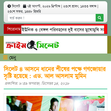
সিলেট
৭ই আগস্ট, ২০২৬ খ্রিস্টাব্দ
|
২৩শে শ্রাবণ, ১৪৩৩ বঙ্গাব্দ
|
২৩শে সফর, ১৪৪৮ হিজরি
সিলেটে ইউনিক ও বেঙ্গল পরিবহনের দুই বাসের মুখোমুখি সং’ঘ’র্ষে 
শিরোনাম
গোয়াইনঘাটে প্রেমের ফাঁদে তরুণী পাচার: মাদকাসক্ত রিমালকে গ্রেপ্তা
মেনু
সিলেট ৪ আসনে ধানের শীষের পক্ষে গণজোয়ার
সৃষ্টি হয়েছে : এড. আল আসলাম মুমিন
প্রকাশিত: ৮:৩৯ অপরাহ্ণ, ডিসেম্বর ১৪, ২০১৮