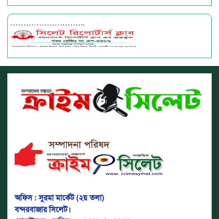
………………………..
অফিস : সুরমা মার্কেট (২য় তলা)
বন্দরবাজার সিলেট।