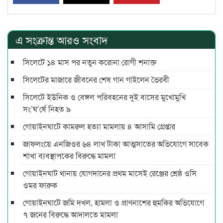
এ সংক্রান্ত আরও সংবাদ
সিলেটে ১৪ মাস পর নতুন করোনা রোগী শনাক্ত
সিলেটের মাজারে জীবনের শেষ গান গাইলেন ভৈরবী
সিলেটে ইউনিক ও বেঙ্গল পরিবহনের দুই বাসের মুখোমুখি
সং’ঘ’র্ষে নিহত ৯
গোয়াইনঘাটে কামরুল হত্যা মামলায় ৪ আসামি গ্রেপ্তার
জাফলংয়ে এনজিওর ৬৪ লাখ টাকা আত্মসাতের অভিযোগে সাবেক
শাখা ব্যবস্থাপকের বিরুদ্ধে মামলা
গোয়াইনঘাট থানায় যোগদানের প্রথম মাসেই রেঞ্জের শ্রেষ্ঠ ওসি
ওমর ফারুক
গোয়াইনঘাটে জমি দখল, হামলা ও প্রাণনাশের হুমকির অভিযোগে
৭ জনের বিরুদ্ধে আদালতে মামলা