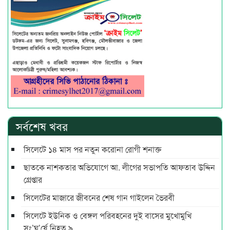
সর্বশেষ খবর
সিলেটে ১৪ মাস পর নতুন করোনা রোগী শনাক্ত
ছাতকে নাশকতার অভিযোগে আ. লীগের সভাপ‌তি আফতাব উদ্দিন
গ্রেপ্তার
সিলেটের মাজারে জীবনের শেষ গান গাইলেন ভৈরবী
সিলেটে ইউনিক ও বেঙ্গল পরিবহনের দুই বাসের মুখোমুখি
সং’ঘ’র্ষে নিহত ৯