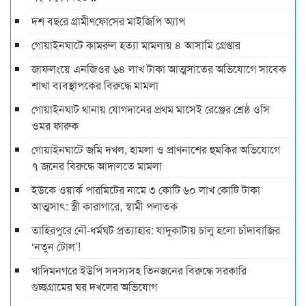
দশ বছ‌রে গ্রামীণ‌ফো‌সের মাইজিপি অ্যাপ
গোয়াইনঘাটে কামরুল হত্যা মামলায় ৪ আসামি গ্রেপ্তার
জাফলংয়ে এনজিওর ৬৪ লাখ টাকা আত্মসাতের অভিযোগে সাবেক
শাখা ব্যবস্থাপকের বিরুদ্ধে মামলা
গোয়াইনঘাট থানায় যোগদানের প্রথম মাসেই রেঞ্জের শ্রেষ্ঠ ওসি
ওমর ফারুক
গোয়াইনঘাটে জমি দখল, হামলা ও প্রাণনাশের হুমকির অভিযোগে
৭ জনের বিরুদ্ধে আদালতে মামলা
ইউকে ওয়ার্ক পারমিটের নামে ৩ কোটি ৬০ লাখ কোটি টাকা
আত্মসাৎ: স্ত্রী কারাগারে, স্বামী পলাতক
তাহিরপুরে নৌ-ধর্মঘট প্রত্যাহার: যাদুকাটায় চালু হলো চাঁদাবাজির
‘নতুন টোল’!
খাদিমনগরে ইউপি সদস্যসহ তিনজনের বিরুদ্ধে সরকারি
গুচ্ছগ্রামের ঘর দখলের অভিযোগ