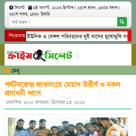
সিলেট
৯ই আগস্ট, ২০২৬ খ্রিস্টাব্দ
|
২৫শে শ্রাবণ, ১৪৩৩ বঙ্গাব্দ
|
২৫শে সফর, ১৪৪৮ হিজরি
সিলেটে ইউনিক ও বেঙ্গল পরিবহনের দুই বাসের মুখোমুখি সং’ঘ’র্ষে
শিরোনাম
গোয়াইনঘাটে প্রেমের ফাঁদে তরুণী পাচার: মাদকাসক্ত রিমালকে গ্রেপ্তা
মেনু
পর্যটনকেন্দ্র জাফলংয়ে মেয়াদ উত্তীর্ণ ও নকল
প্রসাধনী ধ্বংস
প্রকাশিত: ৬:০০ অপরাহ্ণ, ডিসেম্বর ১৩, ২০১৮