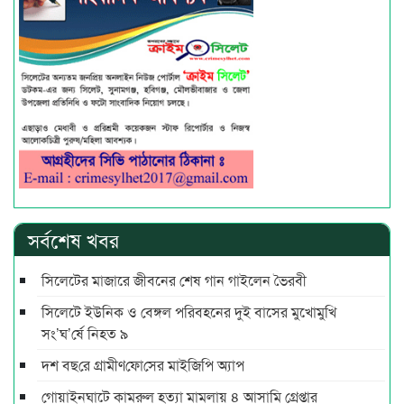
সর্বশেষ খবর
সিলেটের মাজারে জীবনের শেষ গান গাইলেন ভৈরবী
সিলেটে ইউনিক ও বেঙ্গল পরিবহনের দুই বাসের মুখোমুখি
সং’ঘ’র্ষে নিহত ৯
দশ বছ‌রে গ্রামীণ‌ফো‌সের মাইজিপি অ্যাপ
গোয়াইনঘাটে কামরুল হত্যা মামলায় ৪ আসামি গ্রেপ্তার