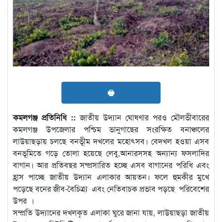
🖶
কমলগঞ্জ প্রতিনিধি ::
জাতীয় উদ্যান ঘোষণার পরও মৌলভীবারের
কমলগঞ্জ উপজেলার পশ্চিম ভানুগাছের সংরক্ষিত বনাঞ্চলের
লাউয়াছড়ায় চলছে বনভূীম দখলের মহোৎসব। বেদখল হওয়া এসব
বনভূমিতে গড়ে তোলা হয়েছে লেবু,আনারসসহ অন্যান্য ফসলাদির
বাগান। আর প্রতিবছর সম্প্রসারিত হচ্ছে এসব বাগানের পরিধি এবং
হ্রাস পাচ্ছে জাতীয় উদ্যান এলাকার আয়তন। ফলে হুমকীর মুখে
পড়েছে বনের জীব-বৈচিত্র্য এবং নেতিবাচক প্রভাব পড়ছে পরিবেশের
উপর ।
সম্প্রতি উদ্যানের দখলকৃত এলাকা ঘুরে জানা যায়, লাউয়াছড়া জাতীয়