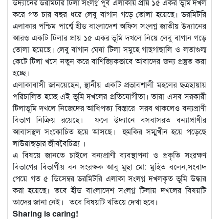
উদ্যানের ডরমিটরি টিলা সংলগ্ন পূর্ব এলাকায় প্রায় ১৫ একর ভূমি দখল
করে গত চার বছর ধরে লেবু বাগান গড়ে তোলা হয়েছে। ডরমিটরি
এলাকার পশ্চিম পার্শ্বে হীড বাংলাদেশ অফিস সংলগ্ন জাতীয় উদ্যানের
আরও একটি টিলার প্রায় ১৫ একর ভূমি দখলে নিয়ে লেবু বাগান গড়ে
তোলা হয়েছে। লেবু বাগান ঘেষা টিলা সমুহে গাছগাছালি ও লতাগুল্ম
কেটে টিলা খসে নতুন করে বাণিজ্যিকভাবে আবাদের জন্য প্রস্তুত করা
হচ্ছে।
এলাকাবাসী জানয়েছেন, স্থানীয় একটি প্রভাবশালী মহলের ছত্রছায়ায়
পরিচালিত হচ্ছে এই ভূমি দখলের প্রতিযোগীতা। তারা এসব সরকারী
টিলাভূমি দখলে নিজেদের আধিপত্য বিস্তারে সরব থাকলেও বন্যপ্রাণী
বিভাগ নিক্রিয় রয়েছে। ফলে উদ্যানে বসবাসরত বন্যাপ্রাণীর
আবাসস্থল সংকোচিত হয়ে আসছে। হুমকির সম্মুখীন হয়ে পড়েছে
লাউয়াছড়ার জীববৈচিত্র্য ।
এ বিষয়ে জানতে চাইলে বন্যপ্রাণী ব্যবস্থাপনা ও প্রকৃতি সংরক্ষণ
বিভাগের বিভাগীয় বন সংরক্ষক আবু মুছা মো: মুহিত বলেন,সংবাদ
পেয়ে গত ৫ ডিসেম্বর ডরমিটরি এলাকা সংলগ্ন দখলকৃত ভূমি উদ্ধার
করা হয়েছে। তবে হীড বাংলাদেশ সংলগ্ন টিলায় দখলের বিষয়টি
তাদের জানা নেই। তবে বিষয়টি খতিয়ে দেখা হবে।
Sharing is caring!