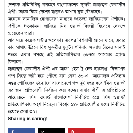
দেশকে প্রতিনিধিত্ব করছেন বাংলাদেশের সুন্দরী জান্নাতুল ফেরদৌস
ঐশী। তাকে নিয়ে দেশের মানুষও আশায় বুক বেঁধেছেন।
অনেকে সামাজিক যোগাযোগ মাধ্যমে শুভেচ্ছা জানিয়েছেন ঐশীকে।
ঐশীকে শুভকামনা জানিয়ে মিস ওয়ার্ল্ড বিজয়ী হিসেবে দেখতে
চেয়েছেন তারা।
আর মাত্র কয়েক ঘণ্টার অপেক্ষা। এরপর বিশ্ববাসী জেনে যাবে, এবার
কার মাথায় উঠবে বিশ্ব সুন্দরীর মুকুট। শনিবার সন্ধ্যায় চীনের সানাই
শহরে এবার বসছে এই প্রতিযোগিতার ৬৮তম আসরের গ্র্যান্ড
ফিনালে।
জান্নাতুল ফেরদৌস ঐশী এর আগে ‘হেড টু হেড চ্যালেঞ্জ’ বিভাগের
গ্রুপ সিক্সে জয়ী হয়ে পৌঁছে যান সেরা ৩০-এ। আয়োজক প্রতিষ্ঠান
অন্তর শোবিজের উদ্যোগে বাংলাদেশে গত দুই বছর ধরে ‘মিস ওয়ার্ল্ড’
এর জন্য প্রতিযোগী নির্বাচন করা হচ্ছে। এবার ঐশী এ প্রতিষ্ঠানের
আয়োজনে ‘মিস ওয়ার্ল্ড বাংলাদেশ’ নির্বাচিত হয়ে ‘মিস ওয়ার্ল্ড’
প্রতিযোগিতায় অংশ নিচ্ছেন। বিশ্বের ১১৮ প্রতিযোগীর মধ্যে নির্বাচিত
হয়েছে সেরা ৩০।
Sharing is caring!