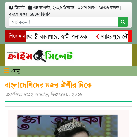
সিলেট
৬ই আগস্ট, ২০২৬ খ্রিস্টাব্দ
|
২২শে শ্রাবণ, ১৪৩৩ বঙ্গাব্দ
|
২২শে সফর, ১৪৪৮ হিজরি
আত্মসাৎ: স্ত্রী কারাগারে, স্বামী পলাতক
শিরোনাম
তাহিরপুরে নৌ-ধর্মঘট প
মিকদের মারধর
নগরীতে কোটি টাকার সম্পত্তি দখলের চেষ্টা: গ্রেফ
মেনু
বাংলাদেশিদের নজর ঐশীর দিকে
প্রকাশিত: ৪:১২ অপরাহ্ণ, ডিসেম্বর ৮, ২০১৮