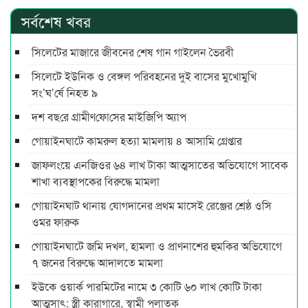
সর্বশেষ খবর
সিলেটের মাজারে জীবনের শেষ গান গাইলেন ভৈরবী
সিলেটে ইউনিক ও বেঙ্গল পরিবহনের দুই বাসের মুখোমুখি
সং’ঘ’র্ষে নিহত ৯
দশ বছ‌রে গ্রামীণ‌ফো‌সের মাইজিপি অ্যাপ
গোয়াইনঘাটে কামরুল হত্যা মামলায় ৪ আসামি গ্রেপ্তার
জাফলংয়ে এনজিওর ৬৪ লাখ টাকা আত্মসাতের অভিযোগে সাবেক
শাখা ব্যবস্থাপকের বিরুদ্ধে মামলা
গোয়াইনঘাট থানায় যোগদানের প্রথম মাসেই রেঞ্জের শ্রেষ্ঠ ওসি
ওমর ফারুক
গোয়াইনঘাটে জমি দখল, হামলা ও প্রাণনাশের হুমকির অভিযোগে
৭ জনের বিরুদ্ধে আদালতে মামলা
ইউকে ওয়ার্ক পারমিটের নামে ৩ কোটি ৬০ লাখ কোটি টাকা
আত্মসাৎ: স্ত্রী কারাগারে, স্বামী পলাতক