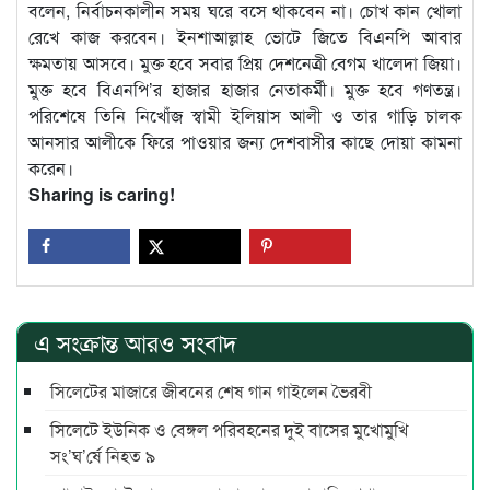
বলেন, নির্বাচনকালীন সময় ঘরে বসে থাকবেন না। চোখ কান খোলা
রেখে কাজ করবেন। ইনশাআল্লাহ ভোটে জিতে বিএনপি আবার
ক্ষমতায় আসবে। মুক্ত হবে সবার প্রিয় দেশনেত্রী বেগম খালেদা জিয়া।
মুক্ত হবে বিএনপি’র হাজার হাজার নেতাকর্মী। মুক্ত হবে গণতন্ত্র।
পরিশেষে তিনি নিখোঁজ স্বামী ইলিয়াস আলী ও তার গাড়ি চালক
আনসার আলীকে ফিরে পাওয়ার জন্য দেশবাসীর কাছে দোয়া কামনা
করেন।
Sharing is caring!
এ সংক্রান্ত আরও সংবাদ
সিলেটের মাজারে জীবনের শেষ গান গাইলেন ভৈরবী
সিলেটে ইউনিক ও বেঙ্গল পরিবহনের দুই বাসের মুখোমুখি
সং’ঘ’র্ষে নিহত ৯