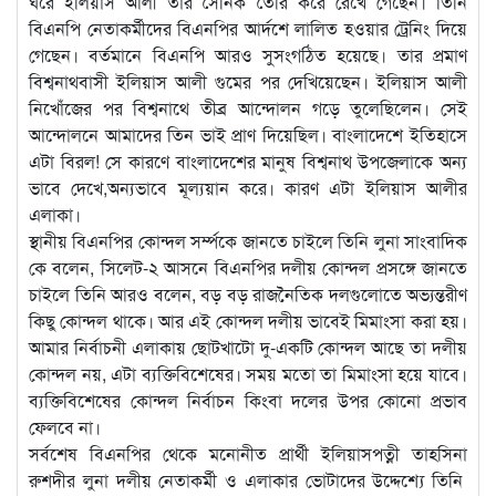
ঘরে ইলিয়াস আলী তার সৈনিক তৈরি করে রেখে গেছেন। তিনি
বিএনপি নেতাকর্মীদের বিএনপির আর্দশে লালিত হওয়ার ট্রেনিং দিয়ে
গেছেন। বর্তমানে বিএনপি আরও সুসংগঠিত হয়েছে। তার প্রমাণ
বিশ্বনাথবাসী ইলিয়াস আলী গুমের পর দেখিয়েছেন। ইলিয়াস আলী
নিখোঁজের পর বিশ্বনাথে তীব্র আন্দোলন গড়ে তুলেছিলেন। সেই
আন্দোলনে আমাদের তিন ভাই প্রাণ দিয়েছিল। বাংলাদেশে ইতিহাসে
এটা বিরল! সে কারণে বাংলাদেশের মানুষ বিশ্বনাথ উপজেলাকে অন্য
ভাবে দেখে,অন্যভাবে মূল্যয়ান করে। কারণ এটা ইলিয়াস আলীর
এলাকা।
স্থানীয় বিএনপির কোন্দল সর্ম্পকে জানতে চাইলে তিনি লুনা সাংবাদিক
কে বলেন, সিলেট-২ আসনে বিএনপির দলীয় কোন্দল প্রসঙ্গে জানতে
চাইলে তিনি আরও বলেন, বড় বড় রাজনৈতিক দলগুলোতে অভ্যন্তরীণ
কিছু কোন্দল থাকে। আর এই কোন্দল দলীয় ভাবেই মিমাংসা করা হয়।
আমার নির্বাচনী এলাকায় ছোটখাটো দু-একটি কোন্দল আছে তা দলীয়
কোন্দল নয়, এটা ব্যক্তিবিশেষের। সময় মতো তা মিমাংসা হয়ে যাবে।
ব্যক্তিবিশেষের কোন্দল নির্বাচন কিংবা দলের উপর কোনো প্রভাব
ফেলবে না।
সর্বশেষ বিএনপির থেকে মনোনীত প্রার্থী ইলিয়াসপত্নী তাহসিনা
রুশদীর লুনা দলীয় নেতাকর্মী ও এলাকার ভোটাদের উদ্দেশ্যে তিনি