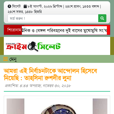
সিলেট
৮ই আগস্ট, ২০২৬ খ্রিস্টাব্দ
|
২৪শে শ্রাবণ, ১৪৩৩ বঙ্গাব্দ
|
২৪শে সফর, ১৪৪৮ হিজরি
িলেটে ইউনিক ও বেঙ্গল পরিবহনের দুই বাসের মুখোমুখি সং’ঘ’র্ষে নি
শিরোনাম
োয়াইনঘাটে প্রেমের ফাঁদে তরুণী পাচার: মাদকাসক্ত রিমালকে গ্রেপ্তারের 
মেনু
আমরা এই নির্বাচনটাকে আন্দোলন হিসেবে
নিয়েছি : তাহসিনা রুশদীর লুনা
প্রকাশিত: ৪:৪৪ অপরাহ্ণ, নভেম্বর ৩০, ২০১৮