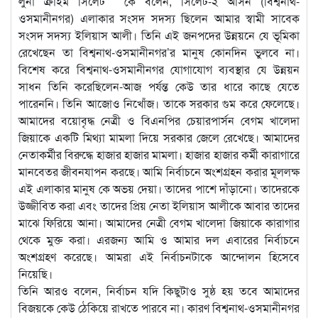
লুনা ক্রাইম সিলেট কে বলেন, সিলেট-২ আসন (বিশ্বনাথ-
ওসমানীনগর) এলাকার সংসদ সদস্য ছিলেন আমার স্বামী সাবেক
সংসদ সদস্য ইলিয়াস আলী। তিনি এই জনপদের উন্নয়নে যে ভূমিকা
রেখেছেন তা বিশ্বনাথ-ওসমানীনগর’র মানুষ কোনদিন ভুলবে না।
বিশেষ করে বিশ্বনাথ-ওসমানীনগর যোগাযোগ ব্যবস্থার যে উন্নয়ন
সাধন তিনি করেছিলেন-আজ পর্যন্ত কেউ তার ধারে কাছে যেতে
পারেননি। তিনি আজোও নিখোঁজ। তাকে সরকার গুম করে ফেলেছে।
আমাদের বয়োবৃদ্ধ নেত্রী ও বিএনপির চেয়ারপার্সন বেগম খালেদা
জিয়াকে একটি মিথ্যা মামলা দিয়ে সরকার জেলে রেখেছে। আমাদের
নেতাকর্মীর বিরুদ্ধে হাজার হাজার মামলা। হাজার হাজার কর্মী কারাগারে
মানবেতর জীবনযাপন করছে। আমি নির্বাচনে অংশগ্রহন করার মূললক্ষ
এই এলাকার মানুষ কে অভয় দেয়া। তাদের পাশে দাঁড়ানো। তাদেরকে
উজ্জীবিত করা এবং তাদের প্রিয় নেতা ইলিয়াস আলীকে আবার তাদের
মাঝে ফিরিয়ে আনা। আমাদের নেত্রী বেগম খালেদা জিয়াকে কারাগার
থেকে মুক্ত করা। এরজন্য আমি ও আমার দল এবারের নির্বাচনে
অংশগ্রহণ করেছে। আমরা এই নির্বাচনটাকে আন্দোলন হিসেবে
নিয়েছি।
তিনি আরও বলেন, নির্বাচন যদি কিছুটাও সুষ্ঠ হয় তবে আমাদের
বিজয়কে কেউ ঠেকিয়ে রাখতে পারবে না। কারণ বিশ্বনাথ-ওসমানীনগর