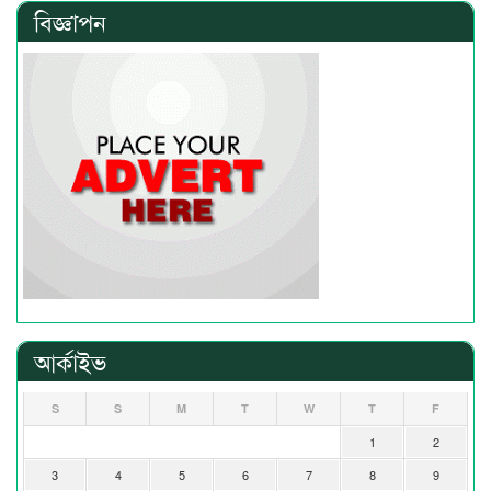
বিজ্ঞাপন
আর্কাইভ
S
S
M
T
W
T
F
1
2
3
4
5
6
7
8
9