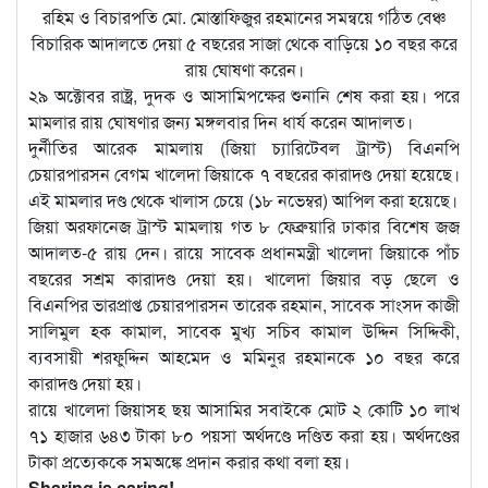
রহিম ও বিচারপতি মো. মোস্তাফিজুর রহমানের সমন্বয়ে গঠিত বেঞ্চ
বিচারিক আদালতে দেয়া ৫ বছরের সাজা থেকে বাড়িয়ে ১০ বছর করে
রায় ঘোষণা করেন।
২৯ অক্টোবর রাষ্ট্র, দুদক ও আসামিপক্ষের শুনানি শেষ করা হয়। পরে
মামলার রায় ঘোষণার জন্য মঙ্গলবার দিন ধার্য করেন আদালত।
দুর্নীতির আরেক মামলায় (জিয়া চ্যারিটেবল ট্রাস্ট) বিএনপি
চেয়ারপারসন বেগম খালেদা জিয়াকে ৭ বছরের কারাদণ্ড দেয়া হয়েছে।
এই মামলার দণ্ড থেকে খালাস চেয়ে (১৮ নভেম্বর) আপিল করা হয়েছে।
জিয়া অরফানেজ ট্রাস্ট মামলায় গত ৮ ফেব্রুয়ারি ঢাকার বিশেষ জজ
আদালত-৫ রায় দেন। রায়ে সাবেক প্রধানমন্ত্রী খালেদা জিয়াকে পাঁচ
বছরের সশ্রম কারাদণ্ড দেয়া হয়। খালেদা জিয়ার বড় ছেলে ও
বিএনপির ভারপ্রাপ্ত চেয়ারপারসন তারেক রহমান, সাবেক সাংসদ কাজী
সালিমুল হক কামাল, সাবেক মুখ্য সচিব কামাল উদ্দিন সিদ্দিকী,
ব্যবসায়ী শরফুদ্দিন আহমেদ ও মমিনুর রহমানকে ১০ বছর করে
কারাদণ্ড দেয়া হয়।
রায়ে খালেদা জিয়াসহ ছয় আসামির সবাইকে মোট ২ কোটি ১০ লাখ
৭১ হাজার ৬৪৩ টাকা ৮০ পয়সা অর্থদণ্ডে দণ্ডিত করা হয়। অর্থদণ্ডের
টাকা প্রত্যেককে সমঅঙ্কে প্রদান করার কথা বলা হয়।
Sharing is caring!