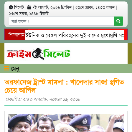
সিলেট
৭ই আগস্ট, ২০২৬ খ্রিস্টাব্দ
|
২৩শে শ্রাবণ, ১৪৩৩ বঙ্গাব্দ
|
২৩শে সফর, ১৪৪৮ হিজরি
সিলেটে ইউনিক ও বেঙ্গল পরিবহনের দুই বাসের মুখোমুখি সং’ঘ’র্ষে
শিরোনাম
গোয়াইনঘাটে প্রেমের ফাঁদে তরুণী পাচার: মাদকাসক্ত রিমালকে গ্রেপ্তা
মেনু
অরফানেজ ট্রাস্ট মামলা : খালেদার সাজা স্থগিত
চেয়ে আপিল
প্রকাশিত: ২:৫০ অপরাহ্ণ, নভেম্বর ১৯, ২০১৮