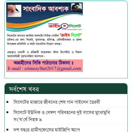
সর্বশেষ খবর
সিলেটের মাজারে জীবনের শেষ গান গাইলেন ভৈরবী
সিলেটে ইউনিক ও বেঙ্গল পরিবহনের দুই বাসের মুখোমুখি
সং’ঘ’র্ষে নিহত ৯
দশ বছ‌রে গ্রামীণ‌ফো‌সের মাইজিপি অ্যাপ