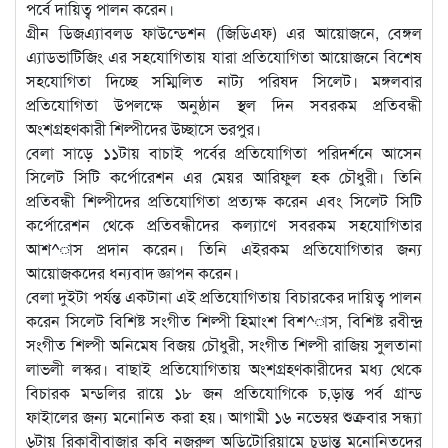
পর্বে দায়িত্ব পালন করেন।
গ্রীন ডিজএ্যাবলড ফাউন্ডেশন (জিডিএফ) এর আয়োজনে, বেঙ্গল
এ্যাডভাটিজিং এর সহযোগিতায় যারা প্রতিযোগিতা আয়োজনে বিশেষ
সহযোগিতা দিচ্ছে সম্মিলিত নাট্য পরিষদ সিলেট। মঙ্গলবার
প্রতিযোগিতা উপলক্ষে অনুষ্ঠান স্থল দিন সবরকম প্রতিবন্ধী
অংশগ্রহণকারী শিল্পীদের উচ্ছাসে ভরপুর।
বেলা সাড়ে ১১টায় বাচাই পর্বের প্রতিযোগিতা পরিদর্শনে আসেন
সিলেট সিটি কর্পোরেশন এর মেয়র আরিফুল হক চৌধুরী। তিনি
প্রতিবন্ধী শিল্পীদের প্রতিযোগিতা প্রত্যক্ষ করেন এবং সিলেট সিটি
কর্পোরেশন থেকে প্রতিবন্ধীদের কল্যাণে সবরকম সহযোগিতার
আশ^াস প্রদান করেন। তিনি এইরকম প্রতিযোগিতার জন্য
আয়োজকদের ধন্যবাদ জ্ঞাপন করেন।
বেলা দুইটা পর্যন্ত একটানা এই প্রতিযোগিতায় বিচারকের দায়িত্ব পালন
করেন সিলেট বিশিষ্ট সংগীত শিল্পী হিমাংশ বিশ^াস, বিশিষ্ট রবীন্দ্র
সংগীত শিল্পী অনিমেষ বিজয় চৌধুরী, সংগীত শিল্পী রাজিয় সুলতানা
লাভলী লস্কর। বাছাই প্রতিযোগিতায় অংশগ্রহণকারীদের মধ্য থেকে
বিচারক মন্ডলির রায়ে ১৮ জন প্রতিযোগিকে চ‚ড়ান্ত পর্ব গ্রান্ড
ফাইালের জন্য মনোনিত করা হয়। আগামী ১৬ নভেম্বর শুক্রবার সন্ধ্যা
৬টায় রিকাবীবাজার কবি নজরুল অডিটোরিয়ামে চুড়ান্ত মনোনিতদের