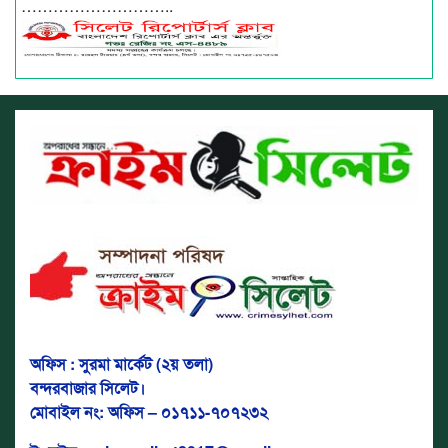
………………………..
অফিস : সুরমা মার্কেট (২য় তলা)
বন্দরবাজার সিলেট।
মোবাইল নং: অফিস – ০১৭১১-৭০৭২৩২