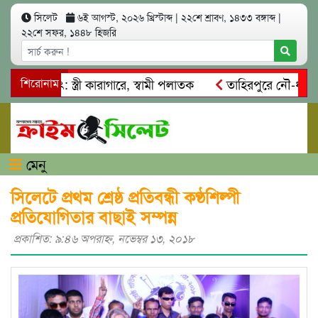
সিলেট
৬ই আগস্ট, ২০২৬ খ্রিস্টাব্দ
|
২২শে শ্রাবণ, ১৪৩৩ বঙ্গাব্দ
|
২২শে সফর, ১৪৪৮ হিজরি
ত্মসাৎ: স্ত্রী কারাগারে, স্বামী পলাতক
শিরোনাম
তাহিরপুরে নৌ-ধর্মঘট প্র
কদের মারধর
নগরীতে কোটি টাকার সম্পত্তি দখলের চেষ্টা: গ্রেফতা
মেনু
সিলেটে প্রথম শ্রেষ্ঠ প্রতিবন্ধী কণ্ঠশিল্পী
প্রতিযোগিতার বাছাই সম্পন্ন
প্রকাশিত: ৯:৪৬ অপরাহ্ণ, নভেম্বর ১৩, ২০১৮