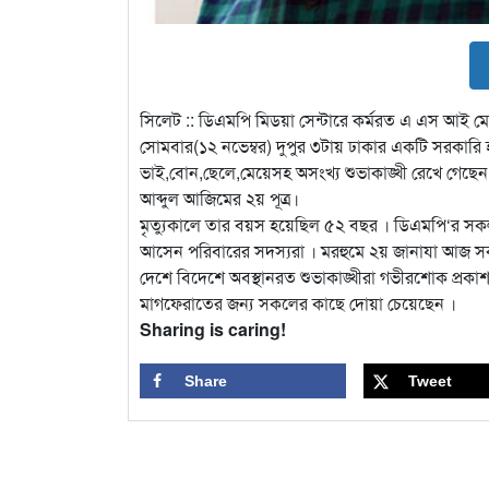
সিলেট :: ডিএমপি মিডয়া সেন্টারে কর্মরত এ এস আই মো.
সোমবার(১২ নভেম্বর) দুপুর ৩টায় ঢাকার একটি সরকারি হাস
ভাই,বোন,ছেলে,মেয়েসহ অসংখ্য শুভাকাঙ্খী রেখে গে
আব্দুল আজিমের ২য় পূত্র।
মৃত্যুকালে তার বয়স হয়েছিল ৫২ বছর । ডিএমপি‘র সকল
আসেন পরিবারের সদস্যরা । মরহুমে ২য় জানাযা আজ সক
দেশে বিদেশে অবস্থানরত শুভাকাঙ্খীরা গভীরশোক প্রকা
মাগফেরাতের জন্য সকলের কাছে দোয়া চেয়েছেন ।
Sharing is caring!
Share
Tweet