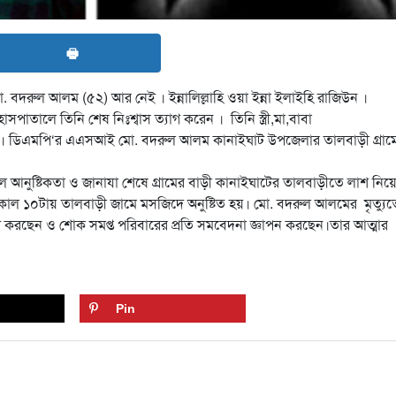
🖶
 বদরুল আলম (৫২) আর নেই । ইন্নালিল্লাহি ওয়া ইন্না ইলাইহি রাজিউন ।
পাতালে তিনি শেষ নিঃশ্বাস ত্যাগ করেন । তিনি স্ত্রী,মা,বাবা
ছেন। ডিএমপি‘র এএসআই মো. বদরুল আলম কানাইঘাট উপজেলার তালবাড়ী গ্রাম
 আনুষ্টিকতা ও জানাযা শেষে গ্রামের বাড়ী কানাইঘাটের তালবাড়ীতে লাশ নিয়
াল ১০টায় তালবাড়ী জামে মসজিদে অনুষ্টিত হয়। মো. বদরুল আলমের মৃত্যুত
শ করছেন ও শোক সমপ্ত পরিবারের প্রতি সমবেদনা জ্ঞাপন করছেন।তার আত্মার
Pin