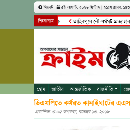
সিলেট
৫ই আগস্ট, ২০২৬ খ্রিস্টাব্দ
|
২১শে শ্রাবণ, ১৪৩৩
শিরোনাম
তাহিরপুরে নৌ-ধর্মঘট প্রত্যাহার: যাদ
হোম
জাতীয়
আন্তর্জাতিক
রাজনীতি
জে
ডিএমপিতে কর্মরত কানাইঘাটের এ
প্রকাশিত: ৩:০৫ অপরাহ্ণ, নভেম্বর ১৩, ২০১৮