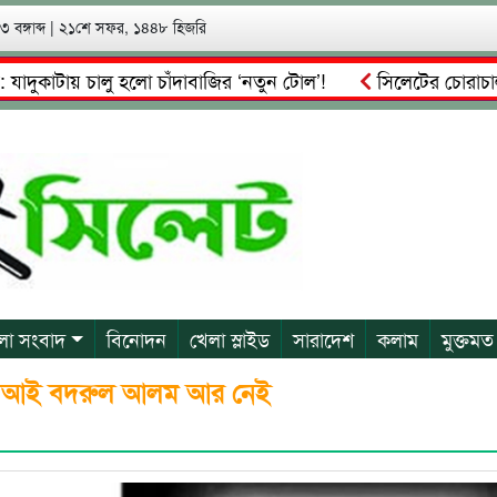
 বঙ্গাব্দ
|
২১শে সফর, ১৪৪৮ হিজরি
ুকাটায় চালু হলো চাঁদাবাজির ‘নতুন টোল’!
সিলেটের চোরাচালান সাম্
লা সংবাদ
বিনোদন
খেলা স্লাইড
সারাদেশ
কলাম
মুক্তমত
এসআই বদরুল আলম আর নেই