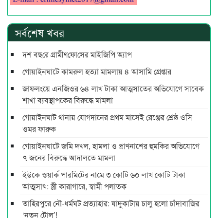
সর্বশেষ খবর
দশ বছ‌রে গ্রামীণ‌ফো‌সের মাইজিপি অ্যাপ
গোয়াইনঘাটে কামরুল হত্যা মামলায় ৪ আসামি গ্রেপ্তার
জাফলংয়ে এনজিওর ৬৪ লাখ টাকা আত্মসাতের অভিযোগে সাবেক
শাখা ব্যবস্থাপকের বিরুদ্ধে মামলা
গোয়াইনঘাট থানায় যোগদানের প্রথম মাসেই রেঞ্জের শ্রেষ্ঠ ওসি
ওমর ফারুক
গোয়াইনঘাটে জমি দখল, হামলা ও প্রাণনাশের হুমকির অভিযোগে
৭ জনের বিরুদ্ধে আদালতে মামলা
ইউকে ওয়ার্ক পারমিটের নামে ৩ কোটি ৬০ লাখ কোটি টাকা
আত্মসাৎ: স্ত্রী কারাগারে, স্বামী পলাতক
তাহিরপুরে নৌ-ধর্মঘট প্রত্যাহার: যাদুকাটায় চালু হলো চাঁদাবাজির
‘নতুন টোল’!