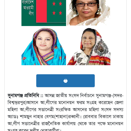
🖶
সুনামগঞ্জ প্রতিনিধি ::
আসন্ন জাতীয় সংসদ নির্বাচনে সুনামগঞ্জ-(সদর-
বিশ্বম্ভরপুর)আসনে আ,লীগের মনোনয়ন ফরম সংগ্রহ করেছেন জেলা
মহিলা আ,লীগের সভানেত্রী সংরক্ষিত আসনের মহিলা সংসদ সদস্য
অ্যাডঃ শামছুন নাহার বেগম(শাহানা)রব্বানী। রোববার বিকালে ঢাকায়
আ,লীগ সভানেত্রীর রাজনৈতিক কার্যালয় থেকে তার পক্ষে মনোনয়ন
সংগ্রহ করেন দলীয় নেতাকর্মীরা।