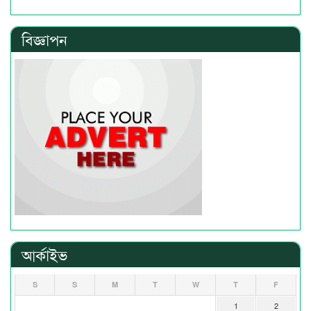
বিজ্ঞাপন
আর্কাইভ
S
S
M
T
W
T
F
1
2