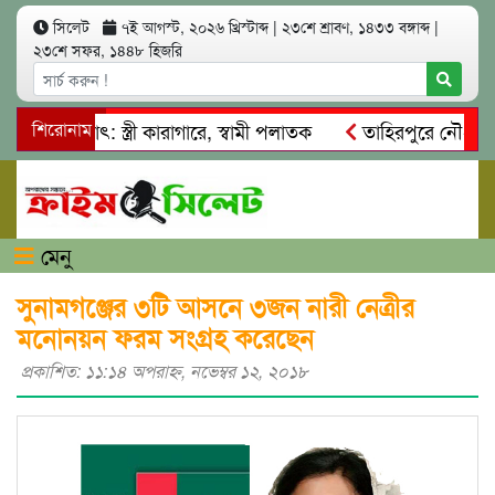
সিলেট
৭ই আগস্ট, ২০২৬ খ্রিস্টাব্দ
|
২৩শে শ্রাবণ, ১৪৩৩ বঙ্গাব্দ
|
২৩শে সফর, ১৪৪৮ হিজরি
 আত্মসাৎ: স্ত্রী কারাগারে, স্বামী পলাতক
শিরোনাম
তাহিরপুরে নৌ-ধর্মঘট 
মিকদের মারধর
নগরীতে কোটি টাকার সম্পত্তি দখলের চেষ্টা: গ্রেফ
মেনু
সুনামগঞ্জের ৩টি আসনে ৩জন নারী নেত্রীর
মনোনয়ন ফরম সংগ্রহ করেছেন
প্রকাশিত: ১১:১৪ অপরাহ্ণ, নভেম্বর ১২, ২০১৮