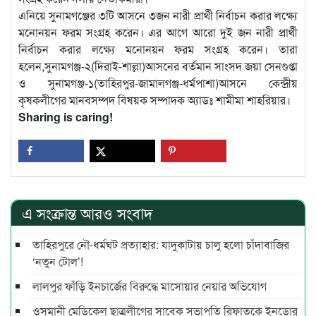
এনিয়ে সুনামগঞ্জের ৩টি আসনে ৩জন নারী প্রার্থী নির্বাচন করার লক্ষ্যে
মনোনয়ন ফরম সংগ্রহ করেন। এর আগে আরো দুই জন নারী প্রার্থী
নির্বাচন করার লক্ষ্যে মনোনয়ন ফরম সংগ্রহ করেন। তারা
হলেন,সুনামগঞ্জ-২(দিরাই-শাল্লা)আসনের বর্তমান সাংসদ জয়া সেনগুপ্তা
ও সুনামগঞ্জ-১(তাহিরপুর-জামালগঞ্জ-ধর্মপাশা)আসনে কেন্দ্রীয়
কৃষকলীগের মানবসম্পদ বিষয়ক সম্পাদক অ্যাডঃ শামীমা শাহরিয়ার।
Sharing is caring!
এ সংক্রান্ত আরও সংবাদ
তাহিরপুরে নৌ-ধর্মঘট প্রত্যাহার: যাদুকাটায় চালু হলো চাঁদাবাজির
‘নতুন টোল’!
লালপুর ফাঁড়ি ইনচার্জের বিরুদ্ধে মাসোয়ার নেয়ার অভিযোগ
ওসমানী মেডিকেল ছাত্রলীগের সাবেক সভাপতি রিফাতকে ইনডোর