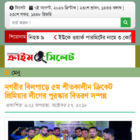
সিলেট
৭ই আগস্ট, ২০২৬ খ্রিস্টাব্দ
|
২৩শে শ্রাবণ, ১৪৩৩ বঙ্গাব্দ
|
২৩শে সফর, ১৪৪৮ হিজরি
 সং’ঘ’র্ষে নিহত ৯
শিরোনাম
ইউকে ওয়ার্ক পারমিটের নামে ৩ কোটি ৬০ লাখ 
কে গ্রেপ্তারের দাবি স্থানীয়দের
গোয়াইনঘাটে আলিম উদ্দিনের নেতৃ
মেনু
নগরীর বিলপাড়ে ৫ম শীতকালীন ক্রিকেট
প্রিমিয়ার লীগের পুরস্কার বিতরণ সম্পন্ন
প্রকাশিত: ৬:২১ অপরাহ্ণ, অক্টোবর ২৭, ২০১৮