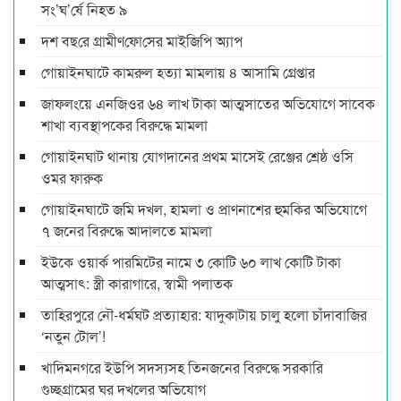
সং’ঘ’র্ষে নিহত ৯
দশ বছ‌রে গ্রামীণ‌ফো‌সের মাইজিপি অ্যাপ
গোয়াইনঘাটে কামরুল হত্যা মামলায় ৪ আসামি গ্রেপ্তার
জাফলংয়ে এনজিওর ৬৪ লাখ টাকা আত্মসাতের অভিযোগে সাবেক
শাখা ব্যবস্থাপকের বিরুদ্ধে মামলা
গোয়াইনঘাট থানায় যোগদানের প্রথম মাসেই রেঞ্জের শ্রেষ্ঠ ওসি
ওমর ফারুক
গোয়াইনঘাটে জমি দখল, হামলা ও প্রাণনাশের হুমকির অভিযোগে
৭ জনের বিরুদ্ধে আদালতে মামলা
ইউকে ওয়ার্ক পারমিটের নামে ৩ কোটি ৬০ লাখ কোটি টাকা
আত্মসাৎ: স্ত্রী কারাগারে, স্বামী পলাতক
তাহিরপুরে নৌ-ধর্মঘট প্রত্যাহার: যাদুকাটায় চালু হলো চাঁদাবাজির
‘নতুন টোল’!
খাদিমনগরে ইউপি সদস্যসহ তিনজনের বিরুদ্ধে সরকারি
গুচ্ছগ্রামের ঘর দখলের অভিযোগ