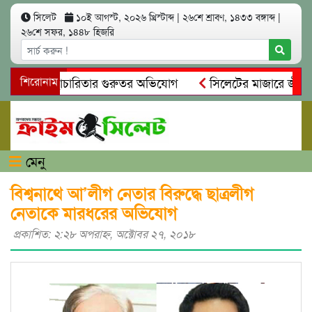
সিলেট
১০ই আগস্ট, ২০২৬ খ্রিস্টাব্দ
|
২৬শে শ্রাবণ, ১৪৩৩ বঙ্গাব্দ
|
২৬শে সফর, ১৪৪৮ হিজরি
নিয়ম ও স্বেচ্ছাচারিতার গুরুতর অভিযোগ
শিরোনাম
সিলেটের মাজারে জীবনের
ন্ধান, দলিল ফাঁস
গোয়াইনঘাটে প্রেমের ফাঁদে তরুণী পাচার: মাদকা
মেনু
বিশ্বনাথে আ’লীগ নেতার বিরুদ্ধে ছাত্রলীগ
নেতাকে মারধরের অভিযোগ
প্রকাশিত: ২:২৮ অপরাহ্ণ, অক্টোবর ২৭, ২০১৮