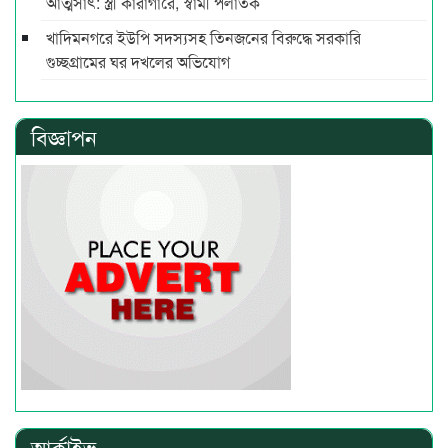
আত্মসাৎ: স্ত্রী কারাগারে, স্বামী পলাতক
খাদিমনগরে ইউপি সদস্যসহ তিনজনের বিরুদ্ধে সরকারি
গুচ্ছগ্রামের ঘর দখলের অভিযোগ
বিজ্ঞাপন
আর্কাইভ