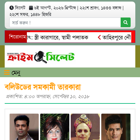
সিলেট
৬ই আগস্ট, ২০২৬ খ্রিস্টাব্দ
|
২২শে শ্রাবণ, ১৪৩৩ বঙ্গাব্দ
|
২২শে সফর, ১৪৪৮ হিজরি
আত্মসাৎ: স্ত্রী কারাগারে, স্বামী পলাতক
শিরোনাম
তাহিরপুরে নৌ-ধর্মঘট প
মিকদের মারধর
নগরীতে কোটি টাকার সম্পত্তি দখলের চেষ্টা: গ্রেফ
মেনু
বলিউডের সমকামী তারকারা
প্রকাশিত: ৪:০০ অপরাহ্ণ, সেপ্টেম্বর ১০, ২০১৮