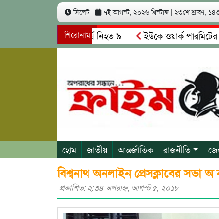
সিলেট
৭ই আগস্ট, ২০২৬ খ্রিস্টাব্দ
|
২৩শে শ্রাবণ, ১৪৩৩
ের মুখোমুখি সং’ঘ’র্ষে নিহত ৯
শিরোনাম
ইউকে ওয়ার্ক পারমিটের নামে ৩ 
কাসক্ত রিমালকে গ্রেপ্তারের দাবি স্থানীয়দের
গোয়াইনঘাটে আলিম উ
হোম
জাতীয়
আন্তর্জাতিক
রাজনীতি
জে
বিশ্বনাথ অনলাইন প্রেসক্লাবের সভা অ নু
প্রকাশিত: ২:৩৪ অপরাহ্ণ, আগস্ট ৫, ২০১৮