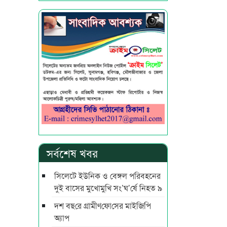
সর্বশেষ খবর
সিলেটে ইউনিক ও বেঙ্গল পরিবহনের
দুই বাসের মুখোমুখি সং’ঘ’র্ষে নিহত ৯
দশ বছ‌রে গ্রামীণ‌ফো‌সের মাইজিপি
অ্যাপ