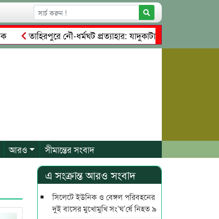
তাহিরপুরে নৌ-ধর্মঘট প্রত্যাহার: যাদুকাটায় চালু হলো চাঁদাবাজির ‘নত
াকার সম্পত্তি দখলের চেষ্টা: গ্রেফতারের পর জামিনে মূক্ত রাসেল, আত
আরও
সীমান্তের সংবাদ
এ সংক্রান্ত আরও সংবাদ
সিলেটে ইউনিক ও বেঙ্গল পরিবহনের
দুই বাসের মুখোমুখি সং’ঘ’র্ষে নিহত ৯