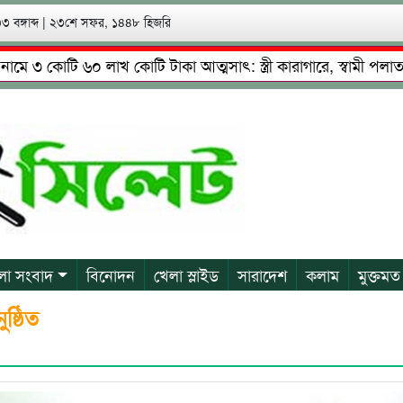
 বঙ্গাব্দ
|
২৩শে সফর, ১৪৪৮ হিজরি
কোটি ৬০ লাখ কোটি টাকা আত্মসাৎ: স্ত্রী কারাগারে, স্বামী পলাতক
দ্দিনের নেতৃত্বে চাঁদাবাজি ও শ্রমিকদের মারধর
নগরীতে কোটি ট
লা সংবাদ
বিনোদন
খেলা স্লাইড
সারাদেশ
কলাম
মুক্তমত
ষ্ঠিত