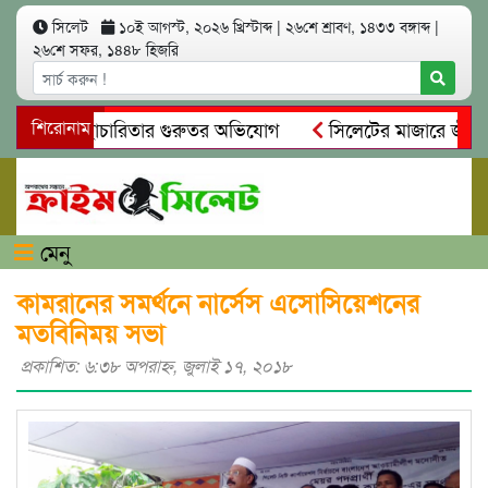
সিলেট
১০ই আগস্ট, ২০২৬ খ্রিস্টাব্দ
|
২৬শে শ্রাবণ, ১৪৩৩ বঙ্গাব্দ
|
২৬শে সফর, ১৪৪৮ হিজরি
নিয়ম ও স্বেচ্ছাচারিতার গুরুতর অভিযোগ
শিরোনাম
সিলেটের মাজারে জীবনের
সন্ধান, দলিল ফাঁস
গোয়াইনঘাটে প্রেমের ফাঁদে তরুণী পাচার: মাদকা
মেনু
কামরানের সমর্থনে নার্সেস এসোসিয়েশনের
মতবিনিময় সভা
প্রকাশিত: ৬:৩৮ অপরাহ্ণ, জুলাই ১৭, ২০১৮