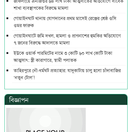
জাফলংয়ে এনজিওর ৬৪ লাখ টাকা আত্মসাতের অভিযোগে সাবেক
শাখা ব্যবস্থাপকের বিরুদ্ধে মামলা
গোয়াইনঘাট থানায় যোগদানের প্রথম মাসেই রেঞ্জের শ্রেষ্ঠ ওসি
ওমর ফারুক
গোয়াইনঘাটে জমি দখল, হামলা ও প্রাণনাশের হুমকির অভিযোগে
৭ জনের বিরুদ্ধে আদালতে মামলা
ইউকে ওয়ার্ক পারমিটের নামে ৩ কোটি ৬০ লাখ কোটি টাকা
আত্মসাৎ: স্ত্রী কারাগারে, স্বামী পলাতক
তাহিরপুরে নৌ-ধর্মঘট প্রত্যাহার: যাদুকাটায় চালু হলো চাঁদাবাজির
‘নতুন টোল’!
বিজ্ঞাপন