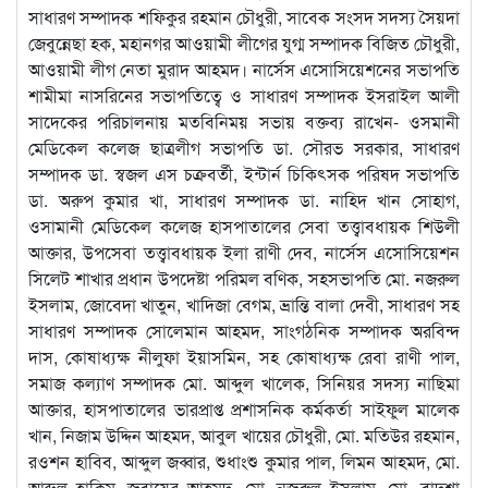
সাধারণ সম্পাদক শফিকুর রহমান চৌধুরী, সাবেক সংসদ সদস্য সৈয়দা
জেবুন্নেছা হক, মহানগর আওয়ামী লীগের যুগ্ম সম্পাদক বিজিত চৌধুরী,
আওয়ামী লীগ নেতা মুরাদ আহমদ। নার্সেস এসোসিয়েশনের সভাপতি
শামীমা নাসরিনের সভাপতিত্বে ও সাধারণ সম্পাদক ইসরাইল আলী
সাদেকের পরিচালনায় মতবিনিময় সভায় বক্তব্য রাখেন- ওসমানী
মেডিকেল কলেজ ছাত্রলীগ সভাপতি ডা. সৌরভ সরকার, সাধারণ
সম্পাদক ডা. স্বজল এস চক্রবর্তী, ইন্টার্ন চিকিৎসক পরিষদ সভাপতি
ডা. অরুপ কুমার খা, সাধারণ সম্পাদক ডা. নাহিদ খান সোহাগ,
ওসামানী মেডিকেল কলেজ হাসপাতালের সেবা তত্ত্বাবধায়ক শিউলী
আক্তার, উপসেবা তত্ত্বাবধায়ক ইলা রাণী দেব, নার্সেস এসোসিয়েশন
সিলেট শাখার প্রধান উপদেষ্টা পরিমল বণিক, সহসভাপতি মো. নজরুল
ইসলাম, জোবেদা খাতুন, খাদিজা বেগম, ভ্রান্তি বালা দেবী, সাধারণ সহ
সাধারণ সম্পাদক সোলেমান আহমদ, সাংগঠনিক সম্পাদক অরবিন্দ
দাস, কোষাধ্যক্ষ নীলুফা ইয়াসমিন, সহ কোষাধ্যক্ষ রেবা রাণী পাল,
সমাজ কল্যাণ সম্পাদক মো. আব্দুল খালেক, সিনিয়র সদস্য নাছিমা
আক্তার, হাসপাতালের ভারপ্রাপ্ত প্রশাসনিক কর্মকর্তা সাইফুল মালেক
খান, নিজাম উদ্দিন আহমদ, আবুল খায়ের চৌধুরী, মো. মতিউর রহমান,
রওশন হাবিব, আব্দুল জব্বার, শুধাংশু কুমার পাল, লিমন আহমদ, মো.
আব্দুল হাকিম, জুবায়ের আহমদ, মো. নজরুল ইসলাম, মো. বাদশা