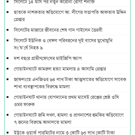
সিলেটে ১৪ মাস পর নতুন করোনা রোগী শনাক্ত
ছাতকে নাশকতার অভিযোগে আ. লীগের সভাপ‌তি আফতাব উদ্দিন
গ্রেপ্তার
সিলেটের মাজারে জীবনের শেষ গান গাইলেন ভৈরবী
সিলেটে ইউনিক ও বেঙ্গল পরিবহনের দুই বাসের মুখোমুখি
সং’ঘ’র্ষে নিহত ৯
দশ বছ‌রে গ্রামীণ‌ফো‌সের মাইজিপি অ্যাপ
গোয়াইনঘাটে কামরুল হত্যা মামলায় ৪ আসামি গ্রেপ্তার
জাফলংয়ে এনজিওর ৬৪ লাখ টাকা আত্মসাতের অভিযোগে সাবেক
শাখা ব্যবস্থাপকের বিরুদ্ধে মামলা
গোয়াইনঘাট থানায় যোগদানের প্রথম মাসেই রেঞ্জের শ্রেষ্ঠ ওসি
ওমর ফারুক
গোয়াইনঘাটে জমি দখল, হামলা ও প্রাণনাশের হুমকির অভিযোগে
৭ জনের বিরুদ্ধে আদালতে মামলা
ইউকে ওয়ার্ক পারমিটের নামে ৩ কোটি ৬০ লাখ কোটি টাকা