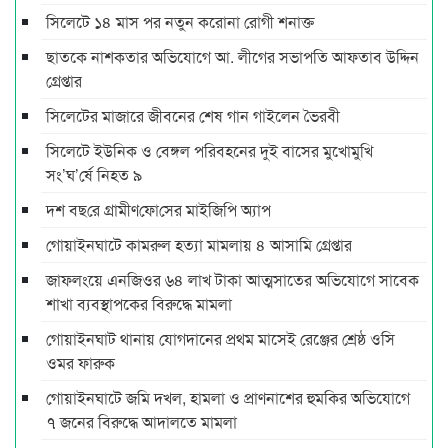
সিলেটে ১৪ মাস পর নতুন করোনা রোগী শনাক্ত
ছাতকে নাশকতার অভিযোগে আ. লীগের সভাপ‌তি আফতাব উদ্দিন
গ্রেপ্তার
সিলেটের মাজারে জীবনের শেষ গান গাইলেন ভৈরবী
সিলেটে ইউনিক ও বেঙ্গল পরিবহনের দুই বাসের মুখোমুখি
সং’ঘ’র্ষে নিহত ৯
দশ বছ‌রে গ্রামীণ‌ফো‌সের মাইজিপি অ্যাপ
গোয়াইনঘাটে কামরুল হত্যা মামলায় ৪ আসামি গ্রেপ্তার
জাফলংয়ে এনজিওর ৬৪ লাখ টাকা আত্মসাতের অভিযোগে সাবেক
শাখা ব্যবস্থাপকের বিরুদ্ধে মামলা
গোয়াইনঘাট থানায় যোগদানের প্রথম মাসেই রেঞ্জের শ্রেষ্ঠ ওসি
ওমর ফারুক
গোয়াইনঘাটে জমি দখল, হামলা ও প্রাণনাশের হুমকির অভিযোগে
৭ জনের বিরুদ্ধে আদালতে মামলা