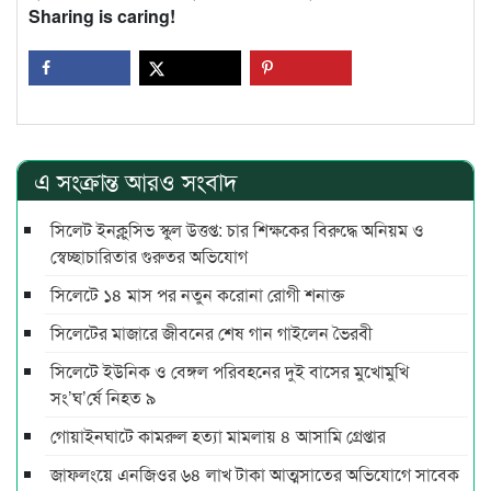
Sharing is caring!
এ সংক্রান্ত আরও সংবাদ
সিলেট ইনক্লুসিভ স্কুল উত্তপ্ত: চার শিক্ষকের বিরুদ্ধে অনিয়ম ও
স্বেচ্ছাচারিতার গুরুতর অভিযোগ
সিলেটে ১৪ মাস পর নতুন করোনা রোগী শনাক্ত
সিলেটের মাজারে জীবনের শেষ গান গাইলেন ভৈরবী
সিলেটে ইউনিক ও বেঙ্গল পরিবহনের দুই বাসের মুখোমুখি
সং’ঘ’র্ষে নিহত ৯
গোয়াইনঘাটে কামরুল হত্যা মামলায় ৪ আসামি গ্রেপ্তার
জাফলংয়ে এনজিওর ৬৪ লাখ টাকা আত্মসাতের অভিযোগে সাবেক