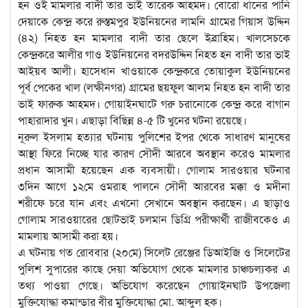
হন ওই মামলার বাদী তার ভাই তারেক আহমদ। বোরো ধানের পানি
দেয়াকে কেন্দ্র করে রুস্তমপুর ইউনিয়নের লামনি গ্রামের গিয়াস উদ্দিন
(৪২) নিহত হন মামলার বাদী তার ছেলে ইব্রাহিম। খালসেচকে
কেন্দ্রকরে আলীর গাও ইউনিয়নের বদরউদ্দিন নিহত হন বাদী তার ভাই
আইয়ব আলী। হাসেধান খাওয়াকে কেন্দ্রকরে তোয়াকুল ইউনিয়নের
পূর্ব পেকের খাল (লক্ষীনগর) গ্রামের ছয়ফুল আলম নিহত হন বাদী তার
ভাই ফারুক আহমদ। গোয়াইনঘাটে গরু চরানোকে কেন্দ্র করে বাগান
পাহারাদার খুন। এছাড়া বিছিন্ন ৪-৫ টি খুনের ঘটনা রয়েছে।
নূরুল ইসলাম হত্যার ঘটনায় পুলিশের ইপর থেকে সাধারণ মানুষের
আস্থা ফিরে নিচ্ছে যার কারণ সৌদী আরবে অবস্থান করেও মামলার
প্রধান আসামী হয়েছেন এক ব্যবসায়ী। গোলাম সারওয়ার ঘটনার
৩দিন আগে ১২মে ওমরাহ পালনে সৌদী আরবের মক্কা ও মদীনা
শরীফে চরে যান এবং এখনো সেখানে অবস্থান করছেন। এ ছাড়াও
গোলাম সারওয়ারের ছোটভাই চলমান ডিগ্রি পরীক্ষার্থী রাজীবকেও এ
মামলায় আসামী করা হয়।
এ ঘটনায় গত রোববার (২০মে) সিলেট রেঞ্জের ডিআইজি ও সিলেটের
পুলিশ সুপারের কাছে দেয়া অভিযোগ থেকে মামলার চাঞ্চচল্যকর এ
তথ্য পাওয়া গেছে। অভিযোগ করেছেন গোয়াইনঘাট উপজেলা
মুক্তিযোদ্ধা কমান্ডার বীর মুক্তিযোদ্ধা মো. আব্দুল হক।