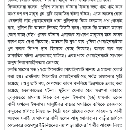
বিজ্ঞজনেরা বলেন, পুলিশ সাধারণ ঘটনায় টাকার জন্য খাই খাই করে
অথচ ঘণ ঘণ মানুষ খুন, চুরি ডাকাতির ঘটনা ঘটছে। এতে তাদের কোন
খবরদারী নাই গোয়াইনঘাট থানা পুলিশকে নিয়ে জনমনে প্রশ্ন থেকেই
যায়, পুলিশ কি তাহলে দিনেই ডিউটি করে। রাতে কি তাহলে তাদের
কোন কাজ নেই? খুনের ঘটনায় এলাকার সাধারণ মানুষের মনে ভয়ের
কারণ হয়ে দেখা দিয়েছে। তাহলে কি বুঝা যায় খুনিরা গোয়াইনঘাটকে
খুন করার নিাপদ স্থান হিসেবে বেছে নিয়েছে। আবার বার বার
ডাকাতির ঘটনা এলাকায়ই ঘটেছে। এব্যাপারে গোয়াইনঘাটে সাধারণ
মানুষ নিরাপত্তাহীনতায় ভোগছে।
চলতি মাসের গত ১৭মে সিলেটের গোয়াইনঘাট থানায় এ মামলা রেকর্ড
করা হয়। এঘটনায় সিলেটের গোয়াইনঘাট-সহ সর্বত্র চাঞ্চল্যের সৃষ্টি
হয়েছে । শুধু তাই নয়, নেপথ্যের কারন বদলিয়ে ভিন্নখাতে প্রবাহ করা
হয়েছে হত্যাকান্ডের ঘটনা। ফুটবল খেলার জের ফরগনা বাজারে
ূরবৃত্ততরে হামলায় নিহত হন নূরুল ইসলাম (২৬) মামলার হলেন
বাদী ফখরুল ইসলাম। সালুটিকর বাজার মসজিদে জমিকে কেন্দ্রকরে
বন্দুকের গুলিতে নিহত হন মিত্রী মহল গ্রামের রুমেল আহমদ ও আলী
আহমদ মনাই এ মামলার বাদী হলেন আব্দু সোবাহান। বাড়ীর জমিকে
কেন্দ্রকরে রুস্তমপুর ইউনিয়নের নয়াপাড়া গ্রামের শিব্বীর আহমদ নিহত