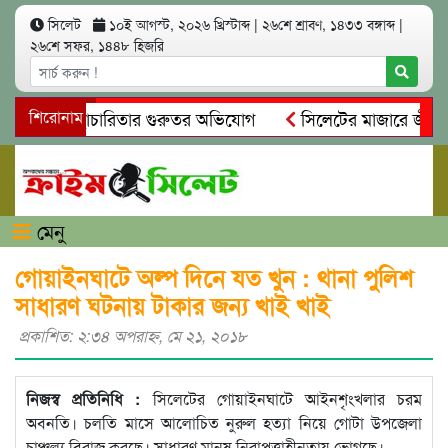
সিলেট
১০ই আগস্ট, ২০২৬ খ্রিস্টাব্দ
|
২৬শে শ্রাবণ, ১৪৩৩ বঙ্গাব্দ
|
২৬শে সফর, ১৪৪৮ হিজরি
নিয়ম ও স্বেচ্ছাচারিতার গুরুতর অভিযোগ
শিরোনাম
সিলেটের মাজারে জীবনের
সন্ধান, দলিল ফাঁস
গোয়াইনঘাটে প্রেমের ফাঁদে তরুণী পাচার: মাদকা
মেনু
গোয়াইনঘাটে অল্প দিনে যত খুন : থানা পুলিশ
সাধারণ ঘটনায় টাকার জন্য খাই খাই
প্রকাশিত: ২:৩৪ অপরাহ্ণ, মে ২১, ২০১৮
নিজস্ব প্রতিনিধি :
সিলেটের গোয়াইনঘাটে আইনশৃংখলার চরম
অবনতি। চলতি মাসে আলোচিত নুরুল হত্যা নিয়ে গোটা উপজেলা
চাঞ্চল্য বিরাজ করছে। সাধারণ মানুষ নিরাপত্তাহীনতায় ভোগছে।