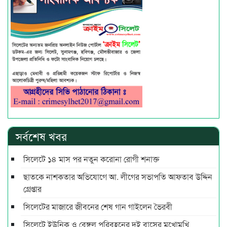
সর্বশেষ খবর
সিলেটে ১৪ মাস পর নতুন করোনা রোগী শনাক্ত
ছাতকে নাশকতার অভিযোগে আ. লীগের সভাপ‌তি আফতাব উদ্দিন
গ্রেপ্তার
সিলেটের মাজারে জীবনের শেষ গান গাইলেন ভৈরবী
সিলেটে ইউনিক ও বেঙ্গল পরিবহনের দুই বাসের মুখোমুখি