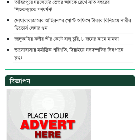
তাহিরপুরে টয়লেটের ভেতর আটকে রেখে সাত বছরের
শিশুকন্যাকে গণধর্ষণ!
দোয়ারাবাজারের আছিরনগর পোস্ট অফিসে টাকার বিনিময়ে নারীর
ডিভোর্স লেটার গুম
জাদুকাটায় নদীর তীর কেটে বালু চুরি, ৮ জনের নামে মামলা
ভালোবাসার মর্মান্তিক পরিণতি: দিরাইয়ে নবদম্পতির বিষপানে
মৃত্যু
বিজ্ঞাপন