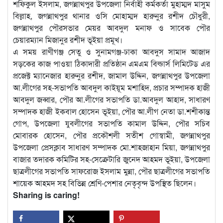
শফিকুল ইসলাম, জগন্নাথপুর উপজেলা নির্বাহী কর্মকর্তা মুহাম্মদ মাসুম
বিল্লাহ, জগন্নাথপুর থানার ওসি মোহাম্মদ হারুনুর রশীদ চৌধুরী,
জগন্নাথপুর পৌরসভার মেয়র আবদুল মনাফ ও সাবেক পৌর
চেয়ারম্যান মিজানুর রশীদ ভূইয়া প্রমূখ।
এ সময় রাণীগঞ্জ সেতু ও সুনামগঞ্জ-ঢাকা আবদুস সামাদ আজাদ
সড়কের কাজ পাওয়া ঠিকাদারী প্রতিষ্ঠান এমএম বিল্ডার্স লিমিটেড এর
প্রজেক্ট ম্যানেজার হারুনুর রশীদ, জামাল উদ্দিন, জগন্নাথপুর উপজেলা
আ.লীগের সহ-সভাপতি আবদুল কাইয়ূম মশাহিদ, প্রচার সম্পাদক হাজী
আবদুল জব্বার, পৌর আ.লীগের সভাপতি ডা.আবদুল আহাদ, সাধারণ
সম্পাদক হাজী ইকবাল হোসেন ভূইয়া, পৌর আ.লীগ নেতা ডা.শশীকান্ত
গোপ, উপজেলা যুবলীগের সভাপতি কামাল উদ্দিন, পৌর সচিব
মোবারক হোসেন, পৌর প্রকৌশলী সতীশ গোস্বামী, জগন্নাথপুর
উপজেলা প্রেসক্লাব সাধারণ সম্পাদক মো.শাহজাহান মিয়া, জগন্নাথপুর
বাজার তদারক কমিটির সহ-সেক্রেটারি জুনেদ আহমদ ভূইয়া, উপজেলা
ছাত্রলীগের সভাপতি সাফরোজ ইসলাম মুন্না, পৌর ছাত্রলীগের সভাপতি
শায়েক আহমদ সহ বিভিন্ন শ্রেণি-পেশার নেতৃবৃন্দ উপস্থিত ছিলেন।
Sharing is caring!