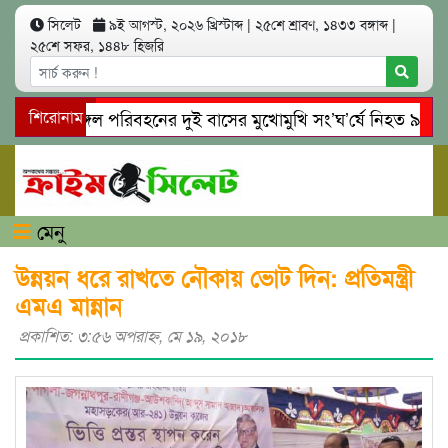
সিলেট
৯ই আগস্ট, ২০২৬ খ্রিস্টাব্দ
|
২৫শে শ্রাবণ, ১৪৩৩ বঙ্গাব্দ
|
২৫শে সফর, ১৪৪৮ হিজরি
ক ও বেঙ্গল পরিবহনের দুই বাসের মুখোমুখি সং’ঘ’র্ষে নিহত ৯
শিরোনাম
ই
্রেমের ফাঁদে তরুণী পাচার: মাদকাসক্ত রিমালকে গ্রেপ্তারের দাবি স্থান
মেনু
উন্নয়ন ধরে রাখতে নৌকায় ভোট দিন: প্রতিমন্ত্রী
এমএ মান্নান
প্রকাশিত: ৩:৫৬ অপরাহ্ণ, মে ১৯, ২০১৮