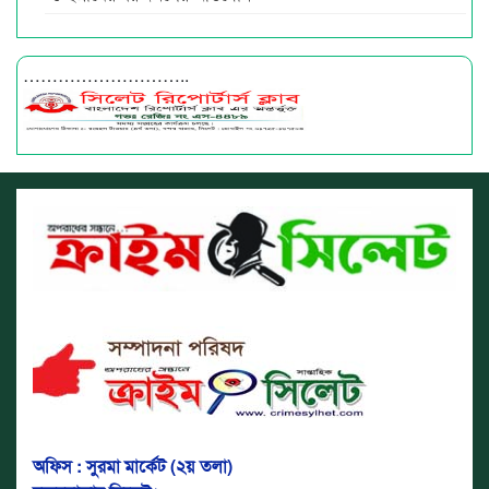
………………………..
অফিস : সুরমা মার্কেট (২য় তলা)