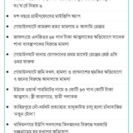
সং’ঘ’র্ষে নিহত ৯
দশ বছ‌রে গ্রামীণ‌ফো‌সের মাইজিপি অ্যাপ
গোয়াইনঘাটে কামরুল হত্যা মামলায় ৪ আসামি গ্রেপ্তার
জাফলংয়ে এনজিওর ৬৪ লাখ টাকা আত্মসাতের অভিযোগে সাবেক
শাখা ব্যবস্থাপকের বিরুদ্ধে মামলা
গোয়াইনঘাট থানায় যোগদানের প্রথম মাসেই রেঞ্জের শ্রেষ্ঠ ওসি
ওমর ফারুক
গোয়াইনঘাটে জমি দখল, হামলা ও প্রাণনাশের হুমকির অভিযোগে
৭ জনের বিরুদ্ধে আদালতে মামলা
ইউকে ওয়ার্ক পারমিটের নামে ৩ কোটি ৬০ লাখ কোটি টাকা
আত্মসাৎ: স্ত্রী কারাগারে, স্বামী পলাতক
তাহিরপুরে নৌ-ধর্মঘট প্রত্যাহার: যাদুকাটায় চালু হলো চাঁদাবাজির
‘নতুন টোল’!
খাদিমনগরে ইউপি সদস্যসহ তিনজনের বিরুদ্ধে সরকারি
গুচ্ছগ্রামের ঘর দখলের অভিযোগ