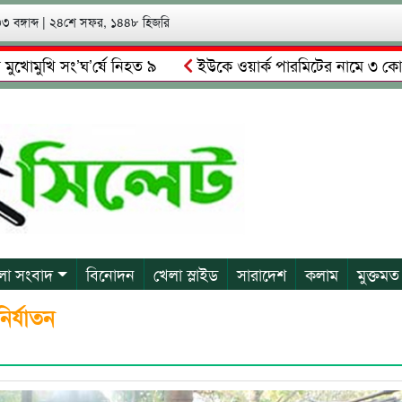
 বঙ্গাব্দ
|
২৪শে সফর, ১৪৪৮ হিজরি
ি সং’ঘ’র্ষে নিহত ৯
ইউকে ওয়ার্ক পারমিটের নামে ৩ কোটি ৬০ লাখ
লকে গ্রেপ্তারের দাবি স্থানীয়দের
গোয়াইনঘাটে আলিম উদ্দিনের নেত
লা সংবাদ
বিনোদন
খেলা স্লাইড
সারাদেশ
কলাম
মুক্তমত
নির্যাতন