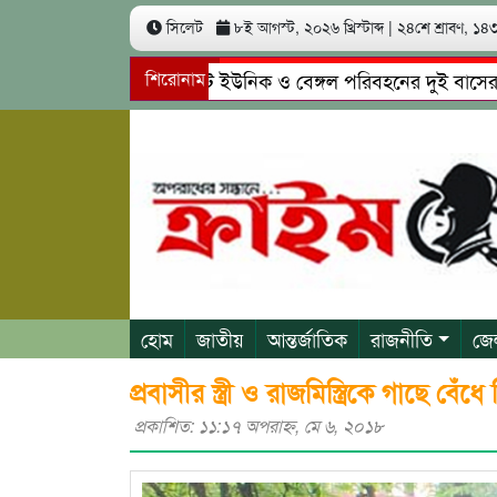
সিলেট
৮ই আগস্ট, ২০২৬ খ্রিস্টাব্দ
|
২৪শে শ্রাবণ, ১৪৩৩
সিলেটে ইউনিক ও বেঙ্গল পরিবহনের দুই বাসের মুখোমুখ
শিরোনাম
গোয়াইনঘাটে প্রেমের ফাঁদে তরুণী পাচার: মাদকাসক্ত রিমা
হোম
জাতীয়
আন্তর্জাতিক
রাজনীতি
জে
প্রবাসীর স্ত্রী ও রাজমিস্ত্রিকে গাছে বেঁধে 
প্রকাশিত: ১১:১৭ অপরাহ্ণ, মে ৬, ২০১৮