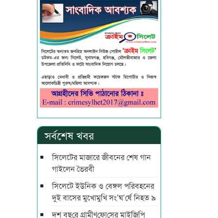
সর্বশেষ খবর
সিলেটের মাজারে জীবনের শেষ গান
গাইলেন ভৈরবী
সিলেটে ইউনিক ও বেঙ্গল পরিবহনের
দুই বাসের মুখোমুখি সং’ঘ’র্ষে নিহত ৯
দশ বছ‌রে গ্রামীণ‌ফো‌সের মাইজিপি