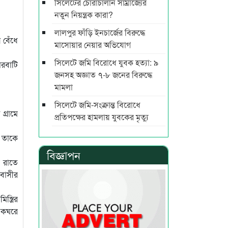
সিলেটের চোরাচালান সাম্রাজ্যের
নতুন নিয়ন্ত্রক কারা?
লালপুর ফাঁড়ি ইনচার্জের বিরুদ্ধে
 বেঁধে
মাসোয়ার নেয়ার অভিযোগ
সিলেটে জমি বিরোধে যুবক হত্যা: ৯
ারবাটি
জনসহ অজ্ঞাত ৭-৮ জনের বিরুদ্ধে
মামলা
সিলেটে জমি-সংক্রান্ত বিরোধে
গ্রামে
প্রতিপক্ষের হামলায় যুবকের মৃত্যু
 তাকে
বিজ্ঞাপন
 রাতে
বাসীর
্ত্রির
 একঘরে