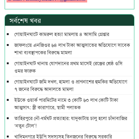
সর্বশেষ খবর
গোয়াইনঘাটে কামরুল হত্যা মামলায় ৪ আসামি গ্রেপ্তার
জাফলংয়ে এনজিওর ৬৪ লাখ টাকা আত্মসাতের অভিযোগে সাবেক
শাখা ব্যবস্থাপকের বিরুদ্ধে মামলা
গোয়াইনঘাট থানায় যোগদানের প্রথম মাসেই রেঞ্জের শ্রেষ্ঠ ওসি
ওমর ফারুক
গোয়াইনঘাটে জমি দখল, হামলা ও প্রাণনাশের হুমকির অভিযোগে
৭ জনের বিরুদ্ধে আদালতে মামলা
ইউকে ওয়ার্ক পারমিটের নামে ৩ কোটি ৬০ লাখ কোটি টাকা
আত্মসাৎ: স্ত্রী কারাগারে, স্বামী পলাতক
তাহিরপুরে নৌ-ধর্মঘট প্রত্যাহার: যাদুকাটায় চালু হলো চাঁদাবাজির
‘নতুন টোল’!
খাদিমনগরে ইউপি সদস্যসহ তিনজনের বিরুদ্ধে সরকারি