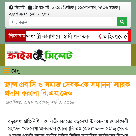
সিলেট
৬ই আগস্ট, ২০২৬ খ্রিস্টাব্দ
|
২২শে শ্রাবণ, ১৪৩৩ বঙ্গাব্দ
|
২২শে সফর, ১৪৪৮ হিজরি
া আত্মসাৎ: স্ত্রী কারাগারে, স্বামী পলাতক
শিরোনাম
তাহিরপুরে নৌ-ধর্মঘট
্রমিকদের মারধর
নগরীতে কোটি টাকার সম্পত্তি দখলের চেষ্টা: গ্র
মেনু
ফ্রান্স প্রবাসি ও সমাজ সেবক-কে সম্মাননা স্মারক
প্রদান করলো বি.এম.জেড
প্রকাশিত: ২:৪৮ অপরাহ্ণ, মার্চ ২, ২০১৮
বড়লেখা প্রতিনিধি :
মৌলভীবাজারের বড়লেখা উপজেলায় সেচ্চাসেবী
সংগঠন “বড়লেখা মানবতার যোদ্ধা (বি.এম.জেড)” তরুন সমাজ সেবক
ও ফ্রান্স প্রবাসি জনাব আমির উদ্দিন বিভিন্ন সামাজিক কর্মকান্ডে বিশেষ