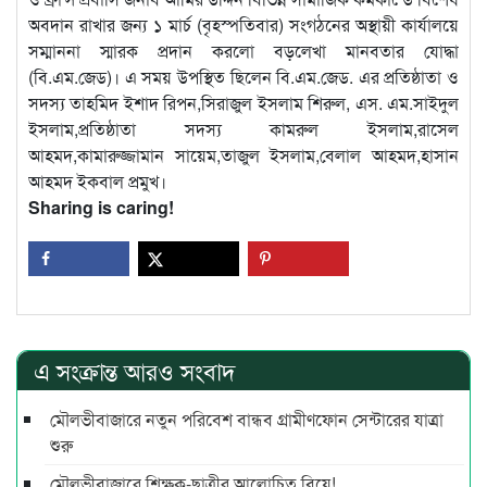
অবদান রাখার জন্য ১ মার্চ (বৃহস্পতিবার) সংগঠনের অস্থায়ী কার্যালয়ে
সম্মাননা স্মারক প্রদান করলো বড়লেখা মানবতার যোদ্ধা
(বি.এম.জেড)। এ সময় উপস্থিত ছিলেন বি.এম.জেড. এর প্রতিষ্ঠাতা ও
সদস্য তাহমিদ ইশাদ রিপন,সিরাজুল ইসলাম শিরুল, এস. এম.সাইদুল
ইসলাম,প্রতিষ্ঠাতা সদস্য কামরুল ইসলাম,রাসেল
আহমদ,কামারুজ্জামান সায়েম,তাজুল ইসলাম,বেলাল আহমদ,হাসান
আহমদ ইকবাল প্রমুখ।
Sharing is caring!
এ সংক্রান্ত আরও সংবাদ
মৌলভীবাজারে নতুন পরিবেশ বান্ধব গ্রামীণফোন সেন্টারের যাত্রা
শুরু
মৌলভীবাজারে শিক্ষক-ছাত্রীর আলোচিত বিয়ে!