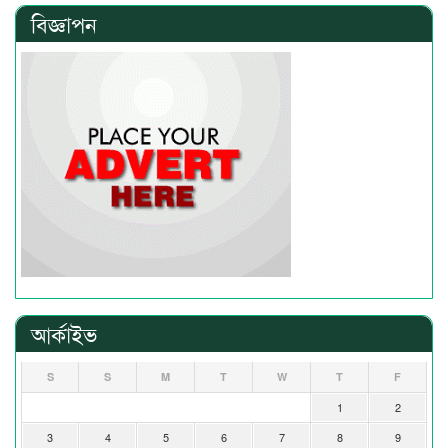
বিজ্ঞাপন
আর্কাইভ
S
S
M
T
W
T
F
1
2
3
4
5
6
7
8
9