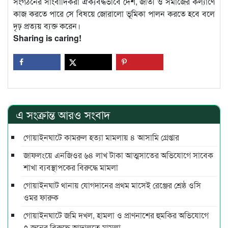
সংগঠনের সাংবাদিকরা ঐক্যবদ্ধভাবে দেশ, জাতী ও সমাজের কল্যাণে
কাজ করতে পারে সে বিষয়ে জোরালো ভূমিকা পালন করতে হবে বলে
দৃঢ় প্রত্যয় ব্যক্ত করেন।
Sharing is caring!
এ সংক্রান্ত আরও সংবাদ
গোয়াইনঘাটে কামরুল হত্যা মামলায় ৪ আসামি গ্রেপ্তার
জাফলংয়ে এনজিওর ৬৪ লাখ টাকা আত্মসাতের অভিযোগে সাবেক
শাখা ব্যবস্থাপকের বিরুদ্ধে মামলা
গোয়াইনঘাট থানায় যোগদানের প্রথম মাসেই রেঞ্জের শ্রেষ্ঠ ওসি
ওমর ফারুক
গোয়াইনঘাটে জমি দখল, হামলা ও প্রাণনাশের হুমকির অভিযোগে
৭ জনের বিরুদ্ধে আদালতে মামলা