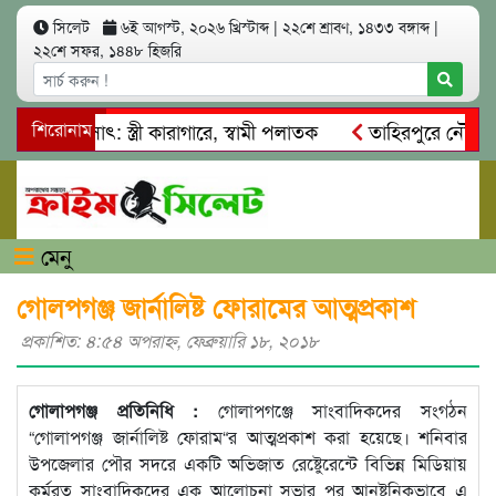
সিলেট
৬ই আগস্ট, ২০২৬ খ্রিস্টাব্দ
|
২২শে শ্রাবণ, ১৪৩৩ বঙ্গাব্দ
|
২২শে সফর, ১৪৪৮ হিজরি
 আত্মসাৎ: স্ত্রী কারাগারে, স্বামী পলাতক
শিরোনাম
তাহিরপুরে নৌ-ধর্মঘট 
রমিকদের মারধর
নগরীতে কোটি টাকার সম্পত্তি দখলের চেষ্টা: গ্রে
মেনু
গোলপগঞ্জ জার্নালিষ্ট ফোরামের আত্মপ্রকাশ
প্রকাশিত: ৪:৫৪ অপরাহ্ণ, ফেব্রুয়ারি ১৮, ২০১৮
গোলাপগঞ্জ প্রতিনিধি :
গোলাপগঞ্জে সাংবাদিকদের সংগঠন
“গোলাপগঞ্জ জার্নালিষ্ট ফোরাম“র আত্মপ্রকাশ করা হয়েছে। শনিবার
উপজেলার পৌর সদরে একটি অভিজাত রেষ্টেুরেন্টে বিভিন্ন মিডিয়ায়
কর্মরত সাংবাদিকদের এক আলোচনা সভার পর আনুষ্টনিকভাবে এ