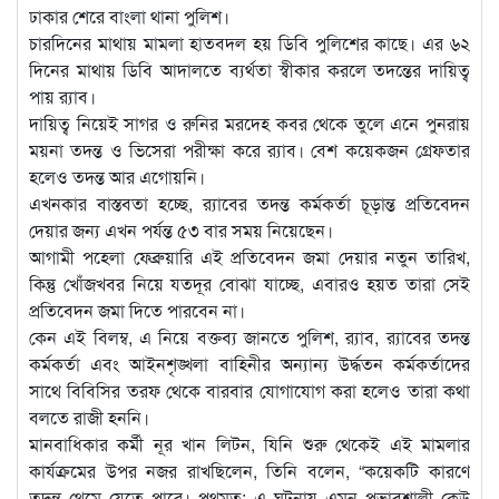
ঢাকার শেরে বাংলা থানা পুলিশ।
চারদিনের মাথায় মামলা হাতবদল হয় ডিবি পুলিশের কাছে। এর ৬২
দিনের মাথায় ডিবি আদালতে ব্যর্থতা স্বীকার করলে তদন্তের দায়িত্ব
পায় র‍্যাব।
দায়িত্ব নিয়েই সাগর ও রুনির মরদেহ কবর থেকে তুলে এনে পুনরায়
ময়না তদন্ত ও ভিসেরা পরীক্ষা করে র‍্যাব। বেশ কয়েকজন গ্রেফতার
হলেও তদন্ত আর এগোয়নি।
এখনকার বাস্তবতা হচ্ছে, র‍্যাবের তদন্ত কর্মকর্তা চূড়ান্ত প্রতিবেদন
দেয়ার জন্য এখন পর্যন্ত ৫৩ বার সময় নিয়েছেন।
আগামী পহেলা ফেব্রুয়ারি এই প্রতিবেদন জমা দেয়ার নতুন তারিখ,
কিন্তু খোঁজখবর নিয়ে যতদূর বোঝা যাচ্ছে, এবারও হয়ত তারা সেই
প্রতিবেদন জমা দিতে পারবেন না।
কেন এই বিলম্ব, এ নিয়ে বক্তব্য জানতে পুলিশ, র‍্যাব, র‍্যাবের তদন্ত
কর্মকর্তা এবং আইনশৃঙ্খলা বাহিনীর অন্যান্য উর্দ্ধতন কর্মকর্তাদের
সাথে বিবিসির তরফ থেকে বারবার যোগাযোগ করা হলেও তারা কথা
বলতে রাজী হননি।
মানবাধিকার কর্মী নূর খান লিটন, যিনি শুরু থেকেই এই মামলার
কার্যক্রমের উপর নজর রাখছিলেন, তিনি বলেন, “কয়েকটি কারণে
তদন্ত থেমে যেতে পারে। প্রথমত: এ ঘটনায় এমন প্রভাবশালী কেউ