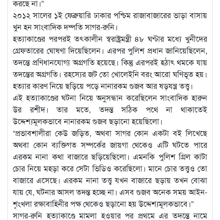
করছে না।”
২০১২ সালের ১ই ফেব্রুয়ারি ঢাকার পশ্চিম রাজাবাজারের ভাড়া বাসায়
খুন হন সাংবাদিক দম্পতি সাগর-রুনি।
হত্যাকাণ্ডের পরপরই তৎকালীন স্বরাষ্ট্রমন্ত্রী ৪৮ ঘণ্টার মধ্যে খুনীদের
গ্রেফতারের ঘোষণা দিয়েছিলেন। এরপর পুলিশ প্রধান জানিয়েছিলেন,
তদন্তে প্রণিধানযোগ্য অগ্রগতি হয়েছে। কিন্তু এরপরই হঠাৎ থমকে যায়
তদন্তের অগ্রগতি। রহস্যের জট তো খোলেইনি বরং আরো ঘণিভূত হয়।
হত্যার কারণ নিয়ে ছড়িয়ে পড়ে নানারকম গুজব আর ষড়যন্ত্র তত্ত্ব।
এই হত্যাকাণ্ডের ঘটনা নিয়ে অনুসন্ধান করেছিলেন সাংবাদিক হারুন
উর রশীদ। তার মতে, তদন্ত সঠিক পথে না থাকাতেই
উদ্দেশ্যমূলকভাবে নানারকম গুজব ছড়ানো হয়েছিলো।
“প্রভাবশালীরা কেউ জড়িত, অথবা সাগর কোন একটা বই লিখেছে
অথবা কোন ব্যক্তিগত সম্পর্কের জায়গা থেকেও এটি ঘটতে পারে
এরকম নানা কথা বাজারে ছড়িয়েছিলো। এমনকি পুলিশ গ্রিল কাটা
চোর নিয়ে মহড়া করে সেটা ভিডিও করেছিলো। মানে চোর তত্ত্বও তো
বাজারে এসেছে। এরকম নানা তত্ত্ব যখন বাজারে ছড়ায় তখন বোঝা
যায় যে, ঘটনার আসল তদন্ত হচ্ছে না। এসব গুজব অনেক সময় আইন-
শৃংখলা রক্ষাবাহিনীর পক্ষ থেকেও ছড়ানো হয় উদ্দেশ্যমূলকভাবে।”
সাগর-রুনি হত্যাকাণ্ডে মামলা হওয়ার পর প্রথমে এর তদন্তে নামে