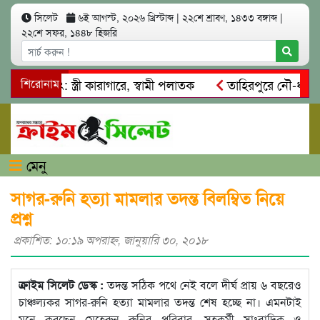
সিলেট
৬ই আগস্ট, ২০২৬ খ্রিস্টাব্দ
|
২২শে শ্রাবণ, ১৪৩৩ বঙ্গাব্দ
|
২২শে সফর, ১৪৪৮ হিজরি
ত্মসাৎ: স্ত্রী কারাগারে, স্বামী পলাতক
শিরোনাম
তাহিরপুরে নৌ-ধর্মঘট প্
কদের মারধর
নগরীতে কোটি টাকার সম্পত্তি দখলের চেষ্টা: গ্রেফতা
মেনু
সাগর-রুনি হত্যা মামলার তদন্ত বিলম্বিত নিয়ে
প্রশ্ন
প্রকাশিত: ১০:১৯ অপরাহ্ণ, জানুয়ারি ৩০, ২০১৮
ক্রাইম সিলেট ডেস্ক :
তদন্ত সঠিক পথে নেই বলে দীর্ঘ প্রায় ৬ বছরেও
চাঞ্চল্যকর সাগর-রুনি হত্যা মামলার তদন্ত শেষ হচ্ছে না। এমনটাই
মনে করছেন মেহেরুন রুনির পরিবার, সহকর্মী সাংবাদিক ও