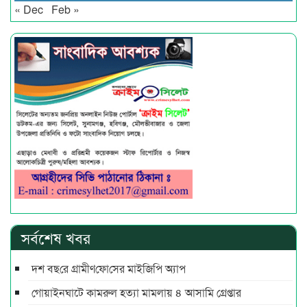
« Dec
Feb »
সর্বশেষ খবর
দশ বছ‌রে গ্রামীণ‌ফো‌সের মাইজিপি অ্যাপ
গোয়াইনঘাটে কামরুল হত্যা মামলায় ৪ আসামি গ্রেপ্তার