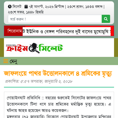
সিলেট
৭ই আগস্ট, ২০২৬ খ্রিস্টাব্দ
|
২৩শে শ্রাবণ, ১৪৩৩ বঙ্গাব্দ
|
২৩শে সফর, ১৪৪৮ হিজরি
সিলেটে ইউনিক ও বেঙ্গল পরিবহনের দুই বাসের মুখোমুখি সং’ঘ’র্
শিরোনাম
গোয়াইনঘাটে প্রেমের ফাঁদে তরুণী পাচার: মাদকাসক্ত রিমালকে গ্রেপ্
মেনু
জাফলংয়ে পাথর উত্তোলনকালে ৪ শ্রমিকের মৃত্যু
প্রকাশিত: ৫:৫৭ অপরাহ্ণ, জানুয়ারি ২, ২০১৮
গোয়াইনঘাট প্রতিনিধি :: বছরের শুরুতেই সিলেটের জাফলংয়ে পাথর
উত্তোলনকালে টিলা ধসে চার শ্রমিকের মর্মান্তিক মৃত্যু হয়েছে। এ
ঘটনায় আহত হয়েছেন আরও কয়েকজন।
মঙ্গলবার (০২ জানুয়ারি) বিকেলে গোয়াইনঘাট উপজেলার মন্দিরের