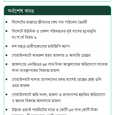
সর্বশেষ খবর
সিলেটের মাজারে জীবনের শেষ গান গাইলেন ভৈরবী
সিলেটে ইউনিক ও বেঙ্গল পরিবহনের দুই বাসের মুখোমুখি
সং’ঘ’র্ষে নিহত ৯
দশ বছ‌রে গ্রামীণ‌ফো‌সের মাইজিপি অ্যাপ
গোয়াইনঘাটে কামরুল হত্যা মামলায় ৪ আসামি গ্রেপ্তার
জাফলংয়ে এনজিওর ৬৪ লাখ টাকা আত্মসাতের অভিযোগে সাবেক
শাখা ব্যবস্থাপকের বিরুদ্ধে মামলা
গোয়াইনঘাট থানায় যোগদানের প্রথম মাসেই রেঞ্জের শ্রেষ্ঠ ওসি
ওমর ফারুক
গোয়াইনঘাটে জমি দখল, হামলা ও প্রাণনাশের হুমকির অভিযোগে
৭ জনের বিরুদ্ধে আদালতে মামলা
ইউকে ওয়ার্ক পারমিটের নামে ৩ কোটি ৬০ লাখ কোটি টাকা