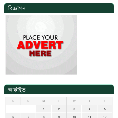
বিজ্ঞাপন
আর্কাইভ
S
S
M
T
W
T
F
1
2
3
4
5
6
7
8
9
10
11
12