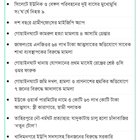
সিলেটে ইউনিক ও বেঙ্গল পরিবহনের দুই বাসের মুখোমুখি
সং’ঘ’র্ষে নিহত ৯
দশ বছ‌রে গ্রামীণ‌ফো‌সের মাইজিপি অ্যাপ
গোয়াইনঘাটে কামরুল হত্যা মামলায় ৪ আসামি গ্রেপ্তার
জাফলংয়ে এনজিওর ৬৪ লাখ টাকা আত্মসাতের অভিযোগে সাবেক
শাখা ব্যবস্থাপকের বিরুদ্ধে মামলা
গোয়াইনঘাট থানায় যোগদানের প্রথম মাসেই রেঞ্জের শ্রেষ্ঠ ওসি
ওমর ফারুক
গোয়াইনঘাটে জমি দখল, হামলা ও প্রাণনাশের হুমকির অভিযোগে
৭ জনের বিরুদ্ধে আদালতে মামলা
ইউকে ওয়ার্ক পারমিটের নামে ৩ কোটি ৬০ লাখ কোটি টাকা
আত্মসাৎ: স্ত্রী কারাগারে, স্বামী পলাতক
তাহিরপুরে নৌ-ধর্মঘট প্রত্যাহার: যাদুকাটায় চালু হলো চাঁদাবাজির
‘নতুন টোল’!
খাদিমনগরে ইউপি সদস্যসহ তিনজনের বিরুদ্ধে সরকারি