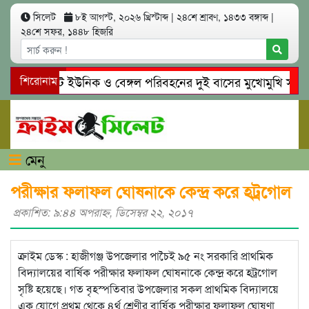
সিলেট
৮ই আগস্ট, ২০২৬ খ্রিস্টাব্দ
|
২৪শে শ্রাবণ, ১৪৩৩ বঙ্গাব্দ
|
২৪শে সফর, ১৪৪৮ হিজরি
সিলেটে ইউনিক ও বেঙ্গল পরিবহনের দুই বাসের মুখোমুখি সং’ঘ’র্ষ
শিরোনাম
গোয়াইনঘাটে প্রেমের ফাঁদে তরুণী পাচার: মাদকাসক্ত রিমালকে গ্রেপ্ত
মেনু
পরীক্ষার ফলাফল ঘোষনাকে কেন্দ্র করে হট্রগোল
প্রকাশিত: ৯:৪৪ অপরাহ্ণ, ডিসেম্বর ২২, ২০১৭
ক্রাইম ডেস্ক : হাজীগঞ্জ উপজেলার পাচৈই ৯৫ নং সরকারি প্রাথমিক
বিদ্যালয়ের বার্ষিক পরীক্ষার ফলাফল ঘোষনাকে কেন্দ্র করে হট্রগোল
সৃষ্টি হয়েছে। গত বৃহস্পতিবার উপজেলার সকল প্রাথমিক বিদ্যালয়ে
এক যোগে প্রথম থেকে ৪র্থ শ্রেণীর বার্ষিক পরীক্ষার ফলাফল ঘোষণা