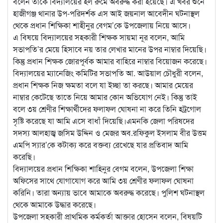
বলেন তাকে বিদ্যালয়ের হল রুমে অবরুদ্ধ করা হয়েছে। এ খবর শুনে
হাজীগঞ্জ থানার উপ-পরিদর্শক এস আই জয়নাল আবেদীন ঘটনাস্থল
থেকে প্রধান শিক্ষিকা শাহীনুর বেগম’কে উপজেলায় নিয়ে আসে।
এ বিষয়ে বিদ্যালয়ের সহকারী শিক্ষক সায়মা নূর বলেন, আমি
সভাপতি’র মেয়ে হিসাবে নয় তার লেখার মানের উপর নাম্বার দিয়েছি।
কিন্তু প্রধান শিক্ষক জোরপূর্বক আমার বাহিরে নাম্বার বিয়োজন করেছে।
বিদ্যালয়ের ম্যানেজিং কমিটির সভাপতি আ. আউয়াল চৌধুরী বলেন,
প্রধান শিক্ষক নিজ ক্ষমতা বলে যা ইচ্ছা তা করছে। আমার মেয়ের
নাম্বার কেটেছে তাতে নিয়ে আমার কোন অভিযোগ নেই। কিন্তু তাই
বলে ৩য় শ্রেণীর শিক্ষার্থীদের ফলাফল ঘোষনা না করে তিনি হট্রগোল
সৃষ্টি করেছে যা আমি এসে বাধাঁ দিয়েছি।এমনকি জেলা পরিষদের
সদস্য আলহাজ্ব জসিম উদ্দিন ও মেজর অব.রফিকুল ইসলাম বীর উত্তম
এমপি স্যার’কে কটাক্য করে বক্তব্য রেখেছে যার প্রতিবাদ আমি
করেছি।
বিদ্যালয়ের প্রধান শিক্ষিকা শাহিনুর বেগম বলেন, উপজেলা শিক্ষা
অফিসের সাথে যোগাযোগ করে আমি ৩য় শ্রেণীর ফলাফল ঘোষনা
করিনি। তারা অন্যায় ভাবে আমাকে অবরুদ্ধ করেছে। পুলিশ ঘটনাস্থল
থেকে আমাকে উদ্ধার করেছে।
উপজেলা সহকারী প্রাথমিক কর্মকর্তা আক্তার হোসেন বলেন, বিষয়টি