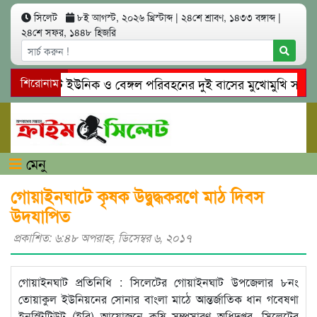
সিলেট
৮ই আগস্ট, ২০২৬ খ্রিস্টাব্দ
|
২৪শে শ্রাবণ, ১৪৩৩ বঙ্গাব্দ
|
২৪শে সফর, ১৪৪৮ হিজরি
সিলেটে ইউনিক ও বেঙ্গল পরিবহনের দুই বাসের মুখোমুখি সং’ঘ’র্ষ
শিরোনাম
গোয়াইনঘাটে প্রেমের ফাঁদে তরুণী পাচার: মাদকাসক্ত রিমালকে গ্রেপ্ত
মেনু
গোয়াইনঘাটে কৃষক উদ্বুদ্ধকরণে মাঠ দিবস
উদযাপিত
প্রকাশিত: ৬:৪৮ অপরাহ্ণ, ডিসেম্বর ৬, ২০১৭
গোয়াইনঘাট প্রতিনিধি : সিলেটের গোয়াইনঘাট উপজেলার ৮নং
তোয়াকুল ইউনিয়নের সোনার বাংলা মাঠে আন্তর্জাতিক ধান গবেষণা
ইনস্টিটিউট (ইরি) আয়োজনে কৃষি সম্প্রসারণ অধিদপ্তর, সিলেটের