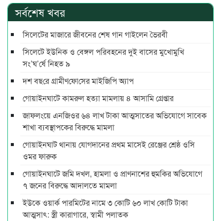
সর্বশেষ খবর
সিলেটের মাজারে জীবনের শেষ গান গাইলেন ভৈরবী
সিলেটে ইউনিক ও বেঙ্গল পরিবহনের দুই বাসের মুখোমুখি
সং’ঘ’র্ষে নিহত ৯
দশ বছ‌রে গ্রামীণ‌ফো‌সের মাইজিপি অ্যাপ
গোয়াইনঘাটে কামরুল হত্যা মামলায় ৪ আসামি গ্রেপ্তার
জাফলংয়ে এনজিওর ৬৪ লাখ টাকা আত্মসাতের অভিযোগে সাবেক
শাখা ব্যবস্থাপকের বিরুদ্ধে মামলা
গোয়াইনঘাট থানায় যোগদানের প্রথম মাসেই রেঞ্জের শ্রেষ্ঠ ওসি
ওমর ফারুক
গোয়াইনঘাটে জমি দখল, হামলা ও প্রাণনাশের হুমকির অভিযোগে
৭ জনের বিরুদ্ধে আদালতে মামলা
ইউকে ওয়ার্ক পারমিটের নামে ৩ কোটি ৬০ লাখ কোটি টাকা
আত্মসাৎ: স্ত্রী কারাগারে, স্বামী পলাতক