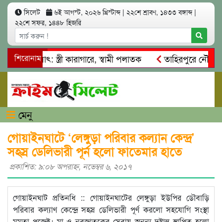
সিলেট
৬ই আগস্ট, ২০২৬ খ্রিস্টাব্দ
|
২২শে শ্রাবণ, ১৪৩৩ বঙ্গাব্দ
|
২২শে সফর, ১৪৪৮ হিজরি
 আত্মসাৎ: স্ত্রী কারাগারে, স্বামী পলাতক
শিরোনাম
তাহিরপুরে নৌ-ধর্মঘট 
মিকদের মারধর
নগরীতে কোটি টাকার সম্পত্তি দখলের চেষ্টা: গ্রেফ
মেনু
গোয়াইনঘাটে ‘লেঙ্গুড়া পরিবার কল্যান কেন্দ্র’
সহস্র ডেলিভারী পূর্ন হলো ফাতেমার হাতে
প্রকাশিত: ৯:০৮ অপরাহ্ণ, নভেম্বর ৬, ২০১৭
গোয়াইনঘাট প্রতিনধি :: গোয়াইনঘাটের লেঙ্গুড়া ইউপির ডৌবাড়ি
পরিবার কল্যাণ কেন্দ্রে সহস্র ডেলিভারী পূর্ণ করলো সহযোগি সংস্থা
মমতা প্রজেক্ট। মা ও নবজাতকের সেবায় অনন্য দৃষ্টান্ত স্থাপিত হলো