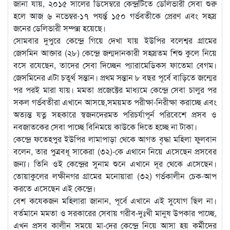
জানা যায়, ২০১৫ সালের ডিসেম্বরে কেন্দ্রটিতে ডেলিভারী সেবা শুরু
হলে আজ ৬ নভেম্বর-১৭ পযর্ন্ত ১৫০ গর্ভবতীকে প্রেরণ এবং সহস্র
জনের ডেলিভারী সম্পন্ন হয়েছে।
সোমবার দুপুরে কেন্দ্রে গিয়ে দেখা যায় ইউপির বলেশ্বর গ্রামের
জেসমিন আক্তার (২৮) কেন্দ্রে জন্মদানকারী সহস্রতম শিশু কুলে নিয়ে
বসে রযেছেন, তাদের সেবা দিচ্ছেন প্যারামেডিকস ফাতেমা বেগম।
জেসমিনের এটা চতুর্থ সন্তান। প্রথম সন্তান ৮ বছর পূর্বে বাড়িতে জন্মের
পর পরই মারা যায়। মমতা প্রজেক্টের মাধ্যমে কেন্দ্রে সেবা চালুর পর
সকল গর্ভবতীরা এখানে আসছে,সময়মত পরীক্ষা-নিরীক্ষা করাচ্ছে এবং
অত্যন্ত যত্ন সহকারে স্বজনদেরমত পরিচর্যাপূর্ন পরিবেশে প্রসব ও
নবজাতকের সেবা পাচ্ছে বিনিময়ে কাউকে দিতে হচ্ছে না টাকা।
কেন্দ্রে ফতেহপুর ইউপির লামাপাড়া থেকে আগত বৃদ্ধা মহিলা ফুলবান
বলেন, তার পুত্রবধূ সাকেরা (৩২)-কে এথানে নিয়ে এসেছেন প্রসবের
জন্য। তিনি ওই কেন্দ্রের সুনাম শুনে এখানে দূর থেকে এসেছেন।
তোয়াকুলের লক্ষীনগর গ্রামের মনোয়ারা (৩২) গর্ভকালীন চেক-আপ
করতে এসেছেন এই কেন্দ্রে।
বেশ কযেকজন মহিলারা জানান, পূর্বে এখানে এই সুযোগ ছিল না।
বর্তমানে মমতা ও সরকারের সেবায় গরীব-দুঃখী মানুষ উপকার পাচ্ছে,
এখন প্রসব কালীন সময়ে মা-দের কেন্দ্রে নিয়ে আসা হয় কর্মীদের